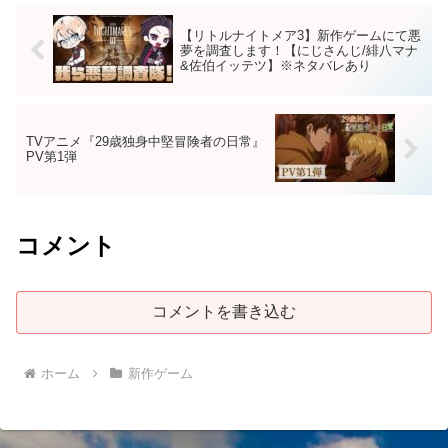
【リトルナイトメア3】新作ゲームにて悪
夢を調査します！【にじさんじ/緋八マナ
&佐伯イッテツ】※ネタバレあり
TVアニメ『29歳独身中堅冒険者の日常』
PV第1弾
コメント
コメントを書き込む
ホーム
新作ゲーム