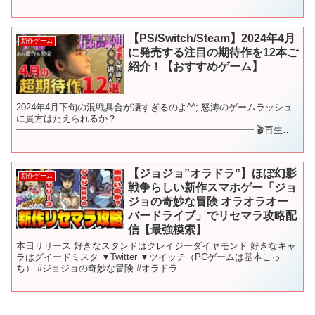
【PS/Switch/Steam】2024年4月
新作ゲーム
に発売する注目の期待作を12本ご
紹介！【おすすめゲーム】
2024年4月下旬の混戦具合が凄すぎるのよ^^; 怒涛のゲームラッシュ
に貴方はたえられるか？
━━━━━━━━━━━━━━━━━━━━━━━━━━ 🎬再生リ
スト🎬 新作ゲームをジャンル別にご紹介♪ これを観れば新作ゲーム
を網羅できます！ ━...
【ジョジョ”オラドラ”】ほぼ幻影
新作ゲーム
戦争らしい新作スマホゲー「ジョ
ジョの奇妙な冒険 オラオラオー
バードライブ」でリセマラ攻略配
信【最強模索】
本日リリース 好きなスタンドはクレイジーダイヤモンド 好きなキャ
ラはグイードミスタ ▼Twitter ▼ツイッチ（PCゲームは基本こっ
ち） #ジョジョの奇妙な冒険 #オラドラ