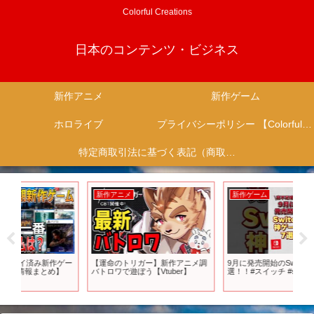
Colorful Creations
日本のコンテンツ・ビジネス
新作アニメ
新作ゲーム
ホロライブ
プライバシーポリシー 【Colorful Creation】
特定商取引法に基づく表記（商取引に関する開示）
新作アニメ
新作ゲーム
新
ゲー
【運命のトリガー】新作アニメ調
9月に発売開始のSwitch神ゲーム7
NE
バトロワで遊ぼう【Vtuber】
選！！#スイッチ #switch新作
ン: