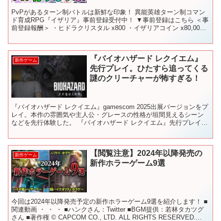
PvPがあるターン制バトルは新鮮な印象！ 異能英雄ターン制コマン
ド育成RPG『イザリア』事前登録受付中！ ▼事前登録はこちら ＜事
前登録報酬＞ ・ヒドラクリスタル x800 ・イザリアコイン x80,000
・異格プロトタイプ x10 ・予...
『バイオハザード レクイエム』
新作ゲーム
先行プレイ。ひたすら追ってくる
謎のクリーチャーが怖すぎる！
『バイオハザード レクイエム』gamescom 2025出展バージョンをプ
レイ。本作の雰囲気や主人公・グレースの性格が垣間見えるシーン
などを先行体験した。 『バイオハザード レクイエム』先行プレイ。
ライターのか細い灯りで髪が光り、揺らめく…...
【閲覧注意】2024年以降発売の
新作ゲーム
新作ホラーゲーム9選
今回は2024年以降発売予定の新作ホラーゲーム9選を紹介します！ ■
関連動画 ・ ・ ・ ■ハンクさん：Twitter ■BGM提供：若林タカツグ
さん ■著作権 © CAPCOM CO., LTD. ALL RIGHTS RESERVED....