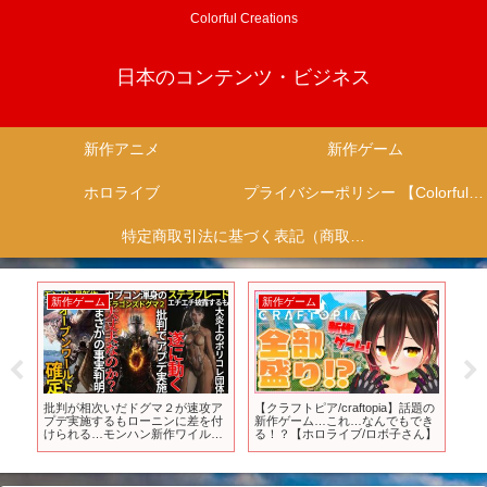
Colorful Creations
日本のコンテンツ・ビジネス
新作アニメ
新作ゲーム
ホロライブ
プライバシーポリシー 【Colorful Creation】
特定商取引法に基づく表記（商取引に関する開示）
新作ゲーム
新作ゲーム
新
ラク
批判が相次いだドグマ２が速攻ア
【クラフトピア/craftopia】話題の
本
日
プデ実施するもローニンに差を付
新作ゲーム…これ…なんでもでき
作
イ
けられる…モンハン新作ワイルズ
る！？【ホロライブ/ロボ子さん】
【U
が完全オープンワールド確定の模
様…XBOXが大炎上中の
sweetbabyの手によってポリコレ
推進へ