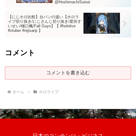
@HoshimachiSuisei
【にじホロ比較】台パンの違い【ホロラ
イブ切り抜き/にじさんじ切り抜き/星街す
いせい/樋口楓/Fall Guys】【 #hololive
#vtuber #nijisanji 】
コメント
コメントを書き込む
ホーム
ホロライブ