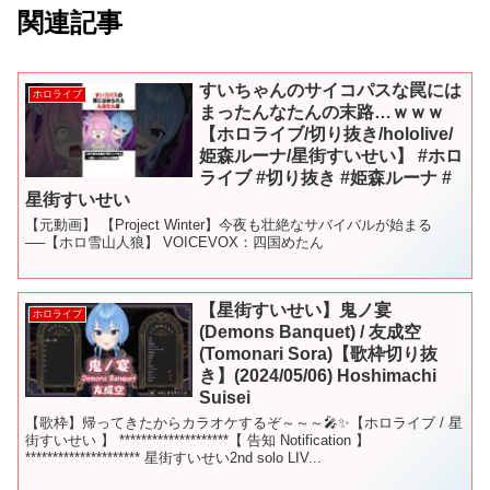
関連記事
すいちゃんのサイコパスな罠には
ホロライブ
まったんなたんの末路…ｗｗｗ
【ホロライブ/切り抜き/hololive/
姫森ルーナ/星街すいせい】 #ホロ
ライブ #切り抜き #姫森ルーナ #
星街すいせい
【元動画】 【Project Winter】今夜も壮絶なサバイバルが始まる
──【ホロ雪山人狼】 VOICEVOX：四国めたん
【星街すいせい】鬼ノ宴
ホロライブ
(Demons Banquet) / 友成空
(Tomonari Sora)【歌枠切り抜
き】(2024/05/06) Hoshimachi
Suisei
【歌枠】帰ってきたからカラオケするぞ～～～🎤✨【ホロライブ / 星
街すいせい 】 ********************【 告知 Notification 】
********************* 星街すいせい2nd solo LIV...