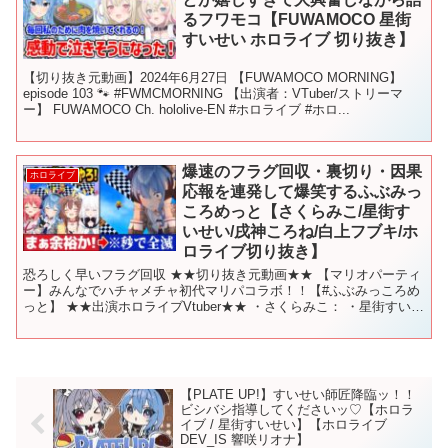
るフワモコ【FUWAMOCO 星街
すいせい ホロライブ 切り抜き】
【切り抜き元動画】2024年6月27日 【FUWAMOCO MORNING】
episode 103 🐾 #FWMCMORNING 【出演者：VTuber/ストリーマ
ー】 FUWAMOCO Ch. hololive-EN #ホロライブ #ホロ...
爆速のフラグ回収・裏切り・因果
ホロライブ
応報を連発して爆笑するふぶみっ
ころめっと【さくらみこ/星街す
いせい/戌神ころね/白上フブキ/ホ
ロライブ切り抜き】
恐ろしく早いフラグ回収 ★★切り抜き元動画★★ 【マリオパーティ
ー】みんなでハチャメチャ初代マリパコラボ！！【#ふぶみっころめ
っと】 ★★出演ホロライブVtuber★★ ・さくらみこ： ・星街すいせ
い： ・戌神ころね： ・白上フブキ： #さ...
【PLATE UP!】すいせい師匠降臨ッ！！
ビシバシ指導してくださいッ♡【ホロラ
イブ / 星街すいせい】【ホロライブ
DEV_IS 響咲リオナ】