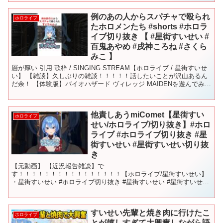
例のあの人からスパチャで殴られ
ホロライブ
たホロメンたち #shorts #ホロラ
イブ切り抜き 【 #星街すいせい #
百鬼あやめ #戌神ころね #さくら
みこ 】
層が厚い 引用 歌枠 / SINGING STREAM【ホロライブ / 星街すいせ
い】 【雑談】久しぶりの雑談！！！！！話したいことが沢山あるん
だ余！ 【体験版】バイオハザード ヴィレッジ MAIDENを遊んでみ
る‥！【ホロライブ/戌神ころ...
他責しあうmiComet【星街すい
ホロライブ
せい/ホロライブ/切り抜き】#ホロ
ライブ #ホロライブ切り抜き #星
街すいせい #星街すいせい切り抜
き
【元動画】 【近況報告雑談】で
す！！！！！！！！！！！！！！！！【ホロライブ/星街すいせい】
・星街すいせい #ホロライブ切り抜き #星街すいせい #星街すいせい
切り抜き #さくらみこ さく
すいせい先輩と焼き肉に行けたこ
ホロライブ
とが嬉しすぎて大興奮しながら語