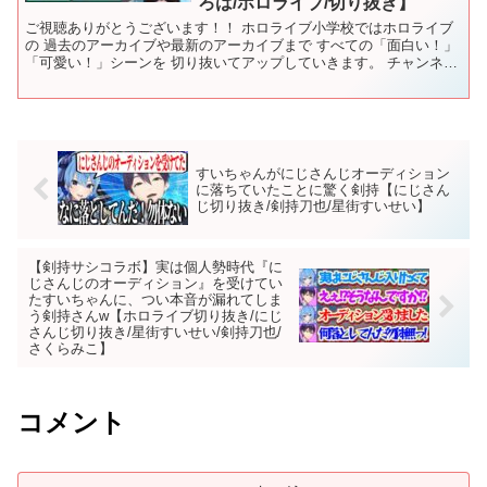
ろは/ホロライブ/切り抜き】
ご視聴ありがとうございます！！ ホロライブ小学校ではホロライブ
の 過去のアーカイブや最新のアーカイブまで すべての「面白い！」
「可愛い！」シーンを 切り抜いてアップしていきます。 チャンネル
登録・高評価・コメントよろしくお願いします！ ▼チ...
すいちゃんがにじさんじオーディション
に落ちていたことに驚く剣持【にじさん
じ切り抜き/剣持刀也/星街すいせい】
【剣持サシコラボ】実は個人勢時代『に
じさんじのオーディション』を受けてい
たすいちゃんに、つい本音が漏れてしま
う剣持さんw【ホロライブ切り抜き/にじ
さんじ切り抜き/星街すいせい/剣持刀也/
さくらみこ】
コメント