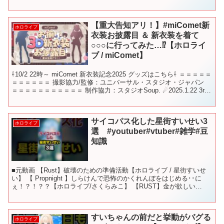
【重大告知アリ！】#miComet新
ホロライブ
衣装お披露目 ＆ 新衣装を着て
○○○に行ってみた…⁉【ホロライ
ブ / miComet】
⇩10/2 22時～ miComet 新衣装記念2025 グッズはこちら⇩ ＝＝＝＝＝
＝＝＝＝＝＝ 撮影協力/監修：ユニバーサル・スタジオ・ジャパン
＝＝＝＝＝＝＝＝＝＝＝ 制作協力：スタジオSoup. ☄2025.1.22 3rd
フルアル...
サイコパス化した星街すいせい3
ホロライブ
選 #youtuber#vtuber#雑学#豆
知識
■元動画 【Rust】破壊のための準備活動【ホロライブ / 星街すいせ
い】 【 Propnight 】しらけんで恐怖のかくれんぼをはじめる･･に
ぇ！？！？？【ホロライブ/さくらみこ】 【RUST】金が欲しい
──！！色々やってみたい！！【博衣...
すいちゃんの前だと挙動がバグる
ホロライブ