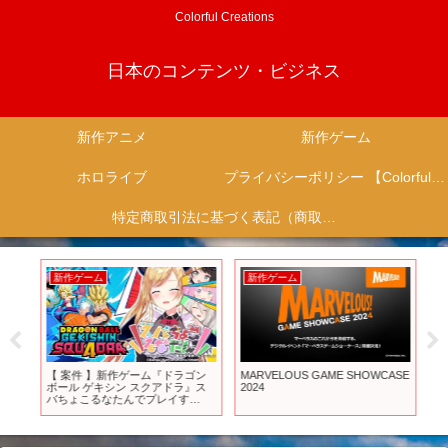
Colorful Creations
日本のコンテンツ・ビジネス
新作アニメ
新作ゲーム
ホロライブ
プライバシーポリシー 【Colorful Creation】
特定商取引法に基づく表記（商取引に関する開示）
新作ゲーム
新作ゲーム
新
アニ
【 案件 】新作ゲーム『ドラゴン
MARVELOUS GAME SHOWCASE
劇場
 #
ボール ゲキシン スクアドラ』ス
2024
の五
メ
バちょこるなたんでプレイす
月1
ニソ
る！！！【ホロライブ/癒月ちょ
こ】