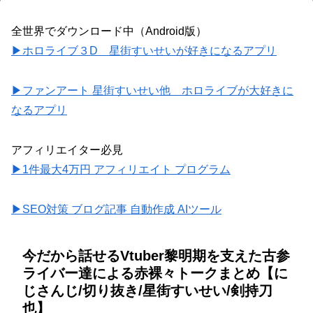
全世界でダウンロード中（Android版）
▶ホロライブ３D 星街すいせいが好きになるアプリ
▶ファンアート 星街すいせい他 ホロライブが大好きに
なるアプリ
アフィリエイター必見
▶1件最大4万円 アフィリエイト プログラム
▶SEO対策 ブログ記事 自動作成 AIツール
今だから話せるVtuber黎明期を支えた古参
ライバー達による赤裸々トークまとめ【に
じさんじ/切り抜き/星街すいせい/剣持刀
也】