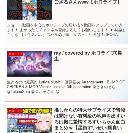
ござるさんwww【ホロライブ】
ショート動画を中心にホロライブの切り抜き動画をアップしていき
ます！ よかったらチャンネル登録よろしくお願いします！ ▼本編は
こちら 【＃生スバル】スバルの小屋 ゲスト：いろは！/IROHA
Suba Free Talk【ホロライブ/大空スバ...
ray / covered by ホロライブ0期
ホロライブ
生
生きるのは最高だ Lyrics/Music：藤原基央 Arrangement : BUMP OF
CHICKEN & MOR Vocal：hololive 0th generation 🐻ときのそら
@TokinoSora 🤖ロボ子さん @...
推しからの特大サプライズで普段
ホロライブ
は聞けない有料級の地声を出すい
ろは殿に驚愕するすいちゃん面白
まとめｗ【星街すいせい/風真い