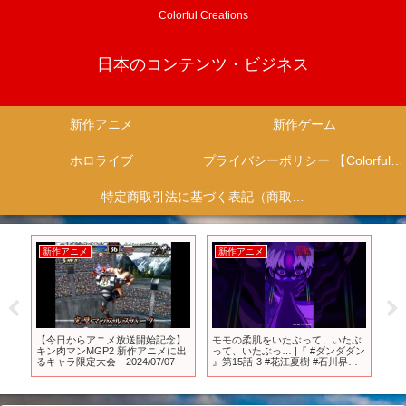
Colorful Creations
日本のコンテンツ・ビジネス
新作アニメ
新作ゲーム
ホロライブ
プライバシーポリシー 【Colorful Creation】
特定商取引法に基づく表記（商取引に関する開示）
新作アニメ
新作アニメ
新
リ
【今日からアニメ放送開始記念】
モモの柔肌をいたぶって、いたぶ
バ
月
キン肉マンMGP2 新作アニメに出
って、いたぶっ… |『 #ダンダダン
ル
るキャラ限定大会 2024/07/07
』第15話-3 #花江夏樹 #石川界人
５タ
#shorts #アニメ #anime
ル
なっ
上
こ