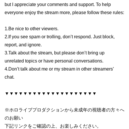
but I appreciate your comments and support. To help
everyone enjoy the stream more, please follow these rules:
1.Be nice to other viewers.
2.If you see spam or trolling, don’t respond. Just block,
report, and ignore.
3.Talk about the stream, but please don’t bring up
unrelated topics or have personal conversations.
4.Don’t talk about me or my stream in other streamers’
chat.
▼▼▼▼▼▼▼▼▼▼▼▼▼▼▼▼▼▼▼▼
※ホロライブプロダクションから未成年の視聴者の方々へ
のお願い
下記リンクをご確認の上、お楽しみください。