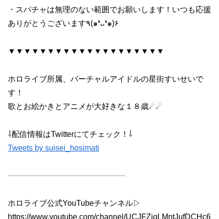
・スパチャは無理のない範囲でお願いします！いつも応援
ありがとうございます٩(๑❛ᴗ❛๑)۶
▼▼▼▼▼▼▼▼▼▼▼▼▼▼▼▼▼▼▼▼
ホロライブ所属、バーチャルアイドルの星街すいせいで
す！
歌とお絵かきとアニメが大好きな１８歳☄☄
⇩配信情報はTwitterにてチェック！⇩
Tweets by suisei_hosimati
┈┈┈┈┈┈┈┈┈┈┈┈┈┈┈
ホロライブ公式YouTubeチャンネル▷
https://www.youtube.com/channel/UCJFZiqLMntJufDCHc6