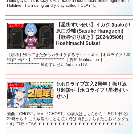
Hello guys, this is Clay KM. I made a Hoshimachi Suisei figure from
Hololive . I am using air dry clay called 'I CLAY' f...
【星街すいせい】イガク (Igaku) /
ホロライブ
原口沙輔 (Sasuke Haraguchi)
【歌枠切り抜き】(2024/05/06)
Hoshimachi Suisei
【歌枠】帰ってきたからカラオケするぞ～～～🎤✨【ホロライブ / 星
街すいせい 】 ********************【 告知 Notification 】
********************* 星街すいせい2nd solo LIV...
✨ホロライブ加入2周年！振り返
ホロライブ
り雑談✨【ホロライブ / 星街すい
せい】
新曲『GHOST』MV 『GHOST』の購入はこちらから！ 5月19日 🕙
22時から！ この放送のことを呟く時は #ほしまちすたじお​ のタグを
つけて呟いてね! ▼▼▼▼▼▼▼▼▼▼▼▼▼▼▼▼▼▼▼▼ いつ
も配信を見に来てくれてありがと...