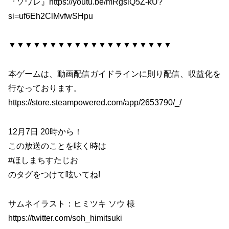
『ソワレ』https://youtu.be/mRgslQ5Z-kU?
si=uf6Eh2ClMvfwSHpu
▼▼▼▼▼▼▼▼▼▼▼▼▼▼▼▼▼▼▼▼
本ゲームは、動画配信ガイドラインに則り配信、収益化を
行なっております。
https://store.steampowered.com/app/2653790/_/
12月7日 20時から！
この放送のことを呟く時は
#ほしまちすたじお
のタグをつけて呟いてね!
サムネイラスト：ヒミツキ ソウ 様
https://twitter.com/soh_himitsuki