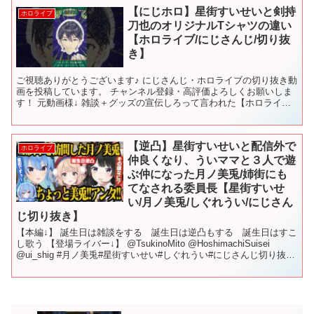
【にじホロ】星街すいせいと剣持
ホロライブ
刀也のオリジナルTシャツの違い
【ホロライブ/にじさんじ/切り抜
き】
ご視聴ありがとうございます♪ にじさんじ・ホロライブの切り抜き動
画を投稿しています。 チャンネル登録・高評価よろしくお願いしま
す！ 元動画様↓ 雑談＋グッズの宣伝しろって言われた【ホロライブ /
星街すいせい】 【8/1より受注販売中】にじ...
【逆凸】星街すいせいと配信外で
ホロライブ
仲良くなり、ういママと３人で遊
ぶ仲になった月ノ美兎/姉街にも
てなされる委員長【星街すいせ
い/月ノ美兎/しぐれうい/にじさん
じ切り抜き】
【本編↓】 誕生日は雑談をする 誕生日は逆凸もする 誕生日はすこ
し歌う 【登場ライバー↓】 @TsukinoMito @HoshimachiSuisei
@ui_shig #月ノ美兎#星街すいせい#しぐれうい#にじさんじ切り抜き
#にじさんじ...