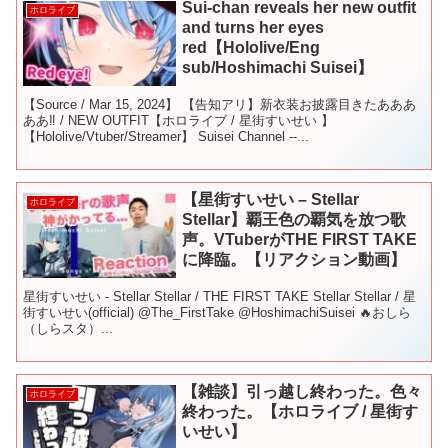
Sui-chan reveals her new outfit
ホロライブ
and turns her eyes
red【Hololive/Eng
sub/Hoshimachi Suisei】
【Source / Mar 15, 2024】 【告知アリ】新衣装お披露目きたあああ
ああ‼ / NEW OUTFIT【ホロライブ / 星街すいせい 】
【Hololive/Vtuber/Streamer】 Suisei Channel --...
【星街すいせい – Stellar
ホロライブ
Stellar】覇王色の覇気を放つ歌
声。VTuberがTHE FIRST TAKE
に降臨。【リアクション動画】
星街すいせい - Stellar Stellar / THE FIRST TAKE Stellar Stellar / 星
街すいせい(official) @The_FirstTake @HoshimachiSuisei 🔥おしら
（しらスタ）...
【雑談】引っ越し終わった。色々
ホロライブ
終わった。【ホロライブ / 星街す
いせい】