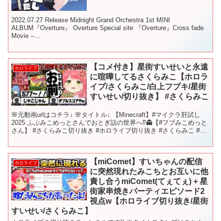
2022.07.27 Release Midnight Grand Orchestra 1st MINI
ALBUM『Overture』 Overture Special site 『Overture』Cross fade
Movie --...
【コメ付き】星街すいせいと永遠
ホロライブ
に喧嘩してるさくらみこ【ホロラ
イブ/さくらみこ/白上フブキ/星街
すいせい/切り抜き】 #さくらみこ
🌸元動画urlはコチラ↓ 🌸タイトル↓ 【Minecraft】#マイクラ肝試し
2025 ふぶみこめっとさんでおとぎ話の世界へ⁉👻【#フブみこめっと
さん】 #さくらみこ切り抜き #ホロライブ切り抜き #さくらみこ #切
り抜き
【miComet】すいちゃんの配信
ホロライブ
に突然現れたみこちとお互いに他
責し合うmiComet(てぇてぇ) + 星
街家串焼きパーティエピソード2
視点w【ホロライブ切り抜き/星街
すいせい/さくらみこ】