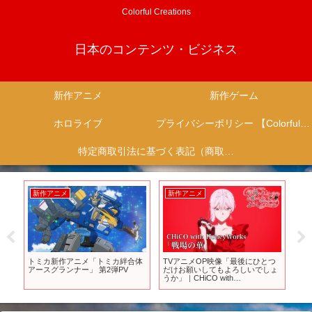
Colorful Creations
日本のコンテンツ・ビジネス
新作アニメ
新作ゲーム
ホロライブ
プライバシーポリシー 【Colorful Creation】
特定商取引法に基づく表記（商取引に関する開示）
新作アニメ
新作アニメ
新
目
トミカ新作アニメ「トミカ絆合体
TVアニメOP映像「最後にひとつ
【ブ
ch
アースグランナー」 第2弾PV
だけお願いしてもよろしいでしょ
O
うか」｜CHiCO with
HoneyWorks「戦場の華」