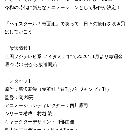
令和の時代に新たなアニメーションとして製作が決定！
『ハイスクール！奇面組』で笑って、日々の疲れを吹き飛
ばしていこう！
【放送情報】
全国フジテレビ系”ノイタミナ”にて2026年1月より毎週金
曜23時30分から放送開始！
【スタッフ】
原作：新沢基栄（集英社「週刊少年ジャンプ」刊）
監督：関 和亮
アニメーションディレクター：西川鷹司
シリーズ構成：村越 繁
キャラクターデザイン：阿部由佳
劇中歌プロデュース：Night Tempo