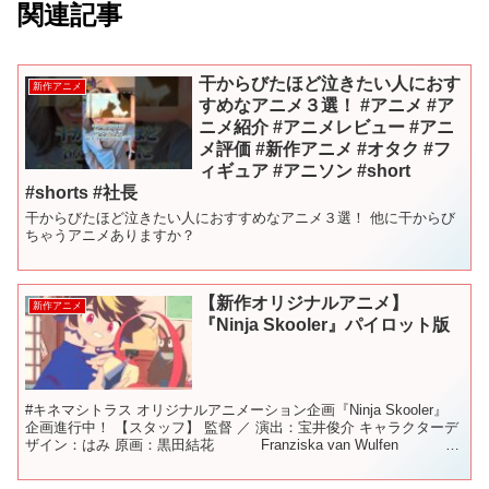
関連記事
干からびたほど泣きたい人におす
新作アニメ
すめなアニメ３選！ #アニメ #ア
ニメ紹介 #アニメレビュー #アニ
メ評価 #新作アニメ #オタク #フ
ィギュア #アニソン #short
#shorts #社長
干からびたほど泣きたい人におすすめなアニメ３選！ 他に干からび
ちゃうアニメありますか？
【新作オリジナルアニメ】
新作アニメ
『Ninja Skooler』パイロット版
#キネマシトラス オリジナルアニメーション企画『Ninja Skooler』
企画進行中！ 【スタッフ】 監督 ／ 演出：宝井俊介 キャラクターデ
ザイン：はみ 原画：黒田結花 Franziska van Wulfen 宝
井俊介 ...