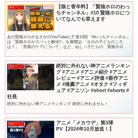
【狼と香辛料】「賢狼ホロのわっ
新作アニメ
ちチャンネル」#10 賢狼ホロにつ
いてなんでも答えます
あの賢狼ホロがまさかのYouTuberに⁉ 第10回「#わっちチャンネル」
は「賢狼ホロがズバッと解決!!」を展開🐺 「ホロの子どものころ
は？」「尻尾のケアについて」など、ぬしっ子たちの、賢狼ホロ自
身に対する、様々な疑問や質問に答えていきます...
絶対に外れない神アニメランキン
新作アニメ
グ #アニメ #アニメ紹介 #アニメ
レビュー #アニメ評価 #新作アニ
メ #推薦アニメ #オタク #フィギ
ュア #アニソン #short #shorts #
社長
絶対に外れない神アニメランキング 絶対に外れません！
アニメ「メカウデ」第3弾
新作アニメ
PV【2024年10月放送！】