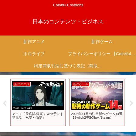
Colorful Creations
日本のコンテンツ・ビジネス
新作アニメ
新作ゲーム
ホロライブ
プライバシーポリシー 【Colorful Creation】
特定商取引法に基づく表記（商取引に関する開示）
新作アニメ
新作ゲーム
新
アニメ「天官賜福 貮」Web予告｜
2025年11月の注目新作ゲーム14選
劇
第九話「永安と仙楽」
【Switch2/PS/Xbox/Steam】