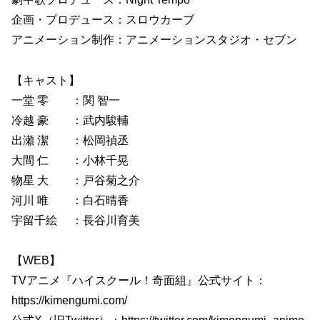
企画・プロデュース：スロウカーブ
アニメーション制作：アニメーションスタジオ・セブン
【キャスト】
一堂 零 ：関 智一
冷越 豪 ：武内駿輔
出瀬 潔 ：松岡禎丞
大間 仁 ：小林千晃
物星 大 ：戸谷菊之介
河川 唯 ：白石晴香
宇留千絵 ：長谷川育美
【WEB】
TVアニメ『ハイスクール！奇面組』公式サイト：
https://kimengumi.com/