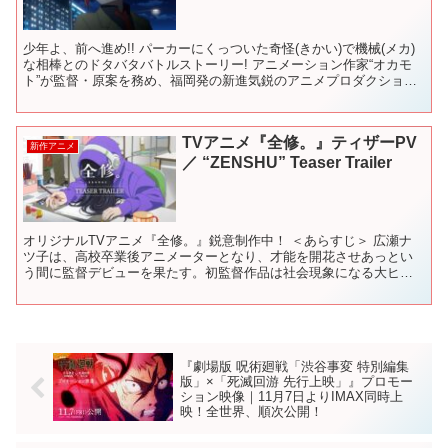
少年よ、前へ進め!! パーカーにくっついた奇怪(きかい)で機械(メカ)
な相棒とのドタバタバトルストーリー! アニメーション作家“オカモ
ト”が監督・原案を務め、福岡発の新進気鋭のアニメプロダクション
「TriFスタジオ」が手掛けるオリジナルアニ...
TVアニメ『全修。』ティザーPV
新作アニメ
／ “ZENSHU” Teaser Trailer
オリジナルTVアニメ『全修。』鋭意制作中！ ＜あらすじ＞ 広瀬ナ
ツ子は、高校卒業後アニメーターとなり、才能を開花させあっとい
う間に監督デビューを果たす。初監督作品は社会現象になる大ヒッ
ト。新進気鋭の天才監督と世間でも評価され、次回作は初恋を...
『劇場版 呪術廻戦「渋谷事変 特別編集
版」×「死滅回游 先行上映」』プロモー
ション映像｜11月7日よりIMAX同時上
映！全世界、順次公開！