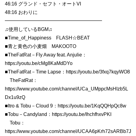
46:16 グランド・セフト・オートVI
48:16 おわりに
━━━━━━━━━━━━━━━━━━━━
♫使用しているBGM♫
■Time_of_Happiness FLASH☆BEAT
■青と黄色の小麦畑 MAKOOTO
■TheFatRat－Fly Away feat. Anjulie：
https://youtu.be/cMg8KaMdDYo
■TheFatRat－Time Lapse：https://youtu.be/3fxq7kqyWO8
TheFatRat：
https://www.youtube.com/channel/UCa_UMppcMsHIzb5L
Dx1u9zQ
■Itro & Tobu－Cloud 9：https://youtu.be/1KqQQHpQc8w
■Tobu－Candyland：https://youtu.be/IhchfhxvPKI
Tobu：
https://www.youtube.com/channel/UCAA6pKrh72sARBb7J