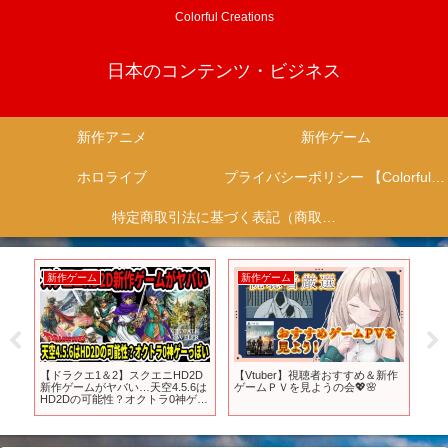
Colorful Creations
日本のコンテンツ・ビジネス
新作アニメ
新作ゲーム
ホロライブ
プライバシーポリシー 【Colorful Creation】
特定商取引法に基づく表記（商取引に関する開示）
新作ゲーム
新作アニメ
すめ＆新作
【新作総まとめ】前代未聞の新作
真美子夫人はお金遣いが荒いの
🌸
ラッシュ…今後発売の超期待作50
か？#大谷翔平 #野球 #ドジャース
連発！！【前編】
#shorts
【PS4/PS5/Switch】