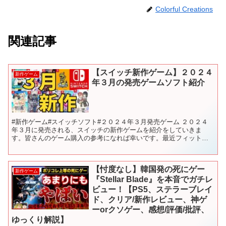
Colorful Creations
関連記事
【スイッチ新作ゲーム】２０２４
新作ゲーム
年３月の発売ゲームソフト紹介
#新作ゲーム#スイッチソフト#２０２４年３月発売ゲーム ２０２４
年３月に発売される、スイッチの新作ゲームを紹介をしていきま
す。皆さんのゲーム購入の参考になれば幸いです。最近フィットボ
クシングサボり気味です… 【目次】 00:00 前置き 0...
【忖度なし】韓国発の死にゲー
新作ゲーム
『Stellar Blade』を本音でガチレ
ビュー！【PS5、ステラーブレイ
ド、クリア/新作レビュー、神ゲ
ーorクソゲー、感想/評価/批評、
ゆっくり解説】