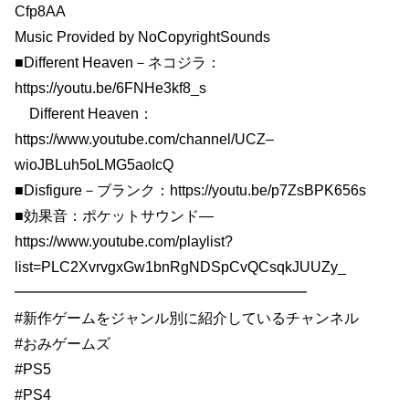
Cfp8AA
Music Provided by NoCopyrightSounds
■Different Heaven－ネコジラ：
https://youtu.be/6FNHe3kf8_s
Different Heaven：
https://www.youtube.com/channel/UCZ–
wioJBLuh5oLMG5aoIcQ
■Disfigure－ブランク：https://youtu.be/p7ZsBPK656s
■効果音：ポケットサウンド—
https://www.youtube.com/playlist?
list=PLC2XvrvgxGw1bnRgNDSpCvQCsqkJUUZy_
━━━━━━━━━━━━━━━━━━━━
#新作ゲームをジャンル別に紹介しているチャンネル
#おみゲームズ
#PS5
#PS4