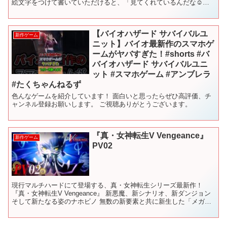
絵文字をつけて書いていただけると、「見てくれているんだな☺️」
と幸せになれます！(笑) ━━━━━━━...
【バイオハザード サバイバルユ
新作ゲーム
ニット】バイオ最新作のスマホゲ
ームがヤバすぎた！#shorts #バ
バイオハザード サバイバルユニ
ット #スマホゲーム #アンブレラ
#たくちゃんねるず
色んなゲームを紹介しています！ 面白いと思ったらぜひ高評価、チ
ャンネル登録お願いします。 ご視聴ありがとうございます。
『真・女神転生V Vengeance』
新作ゲーム
PV02
現行マルチハードにて登場する、真・女神転生シリーズ最新作！
『真・女神転生V Vengeance』 新悪魔、新シナリオ、新ダンジョン
そして新たなる姿のナホビノ 無数の新要素と共に新生した「メガテ
ンⅤ」が、現行マルチハードにて登場！ 202...