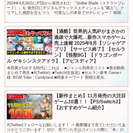
2024年4月26日にPS5から発売された 『Stellar Blade（ステラーブレ
ード）』を 発売日にデジタルデラックスエディションを"購入"し ク
リアした感想を交えつつ、 忖度なしの本音でガチレビュー！ 韓国発
の美少女死にゲー、その出...
【過酷】世界的人気IPがまさかの
新作ゲーム
過疎で大爆死…新作スマホゲーム
売上速報 2025年9月【ソシャゲア
プリ】【サービス終了】【セルラ
ン】【怪獣8G】【ドラゴンボー
ル ゲキシンスクアドラ】【アビスディア】
本田翼がLoLする時代にこれは… ■ジャンル別再生リスト ■過去動画
まとめて再生 ■X(Twitter): ■Twitch(生放送): ■セルラン参考 Game-i
様: BGM:Tobu - Candyland ■関連キーワード 聖闘士星矢...
【新作まとめ】11月発売の大注目
新作ゲーム
ゲーム10選！！【PS/Switch2】
【おすすめゲーム紹介】
X(Twitter)フォローもお願いします！ ⇒ 概要欄まで見ていただいてあ
りがとうございます！ ぜひ、見ていた方はコメントの際に「🐧」の