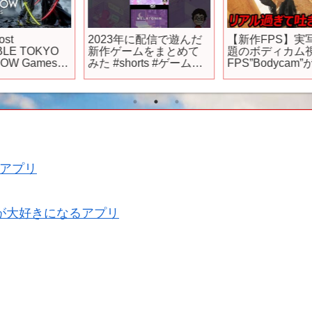
2023年に配信で遊んだ
【新作FPS】実写で話
新作ゲームをまとめて
題のボディカム視点
みた #shorts #ゲーム実
FPS”Bodycam”がリリー
E
況者 #vtuber
ス!!『リアル過ぎて吐き
W
,
そうなぐらいガチ戦場
w』【実況者ジャンヌ】
アプリ
が大好きになるアプリ