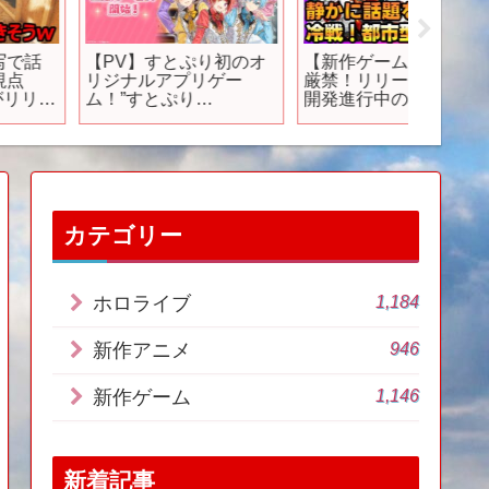
【PV】すとぷり初のオ
【新作ゲーム】見逃し
【PS5
リジナルアプリゲー
厳禁！リリース目前＆
ム】人気
ム！”すとぷり
開発進行中の新作タイ
料！？1
ith!!”【すとうぃず】
トル5本を徹底紹介【新
シュが
作アプリ】
すすめ
カテゴリー
1,184
ホロライブ
946
新作アニメ
1,146
新作ゲーム
新着記事