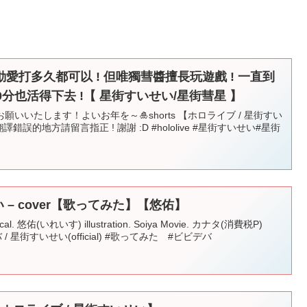
愛打多久都可以 ! 但唯獨彗醬擅長玩遊戲 ! 一直到
分也活得下去 !【 星街すいせい/星街彗星 】
いいたします！よいお年を～🎍shorts 【ホロライブ / 星街すい
錯誤的地方請留言指正 ! 謝謝 :D #hololive #星街すいせい#星街
 – cover【歌ってみた】【悠佑】
悠佑(いれいす) illustration. Soiya Movie. カナタ(消費税P)
 / 星街すいせい(official) #歌ってみた #ビビデバ