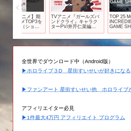
ニメ】期
TVアニメ『ガールズバ
TOP 25 Most
OP3を
ンドクライ』キャラク
INCREDIBLE TOKYO
ショー
ターPV/井芹仁菜編
GAME SHOW Games
#VTuber
【2024年4月5日(金)よ
THAT WILL SURPRIS
り放送開始】
EVERYONE | PS5, PC
Xbox, NS2
全世界でダウンロード中（Android版）
▶ホロライブ３D 星街すいせいが好きになる
▶ファンアート 星街すいせい他 ホロライブ
アフィリエイター必見
▶1件最大4万円 アフィリエイト プログラム