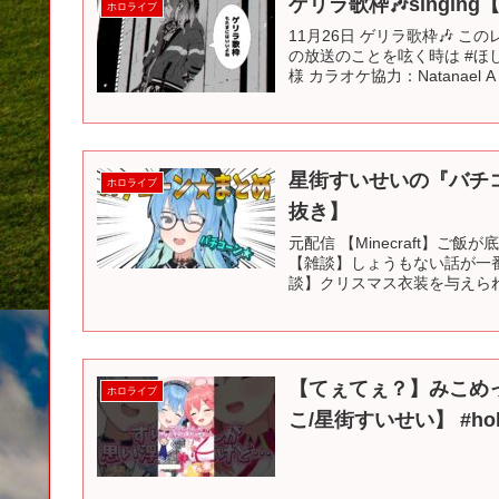
ゲリラ歌枠🎶singin
ホロライブ
11月26日 ゲリラ歌枠🎶 
の放送のことを呟く時は #ほ
様 カラオケ協力：Natanael 
星街すいせいの『バチ
ホロライブ
抜き】
元配信 【Minecraft】ご
【雑談】しょうもない話が一番おも
談】クリスマス衣装を与えられた
【てぇてぇ？】みこめ
ホロライブ
こ/星街すいせい】 #holol