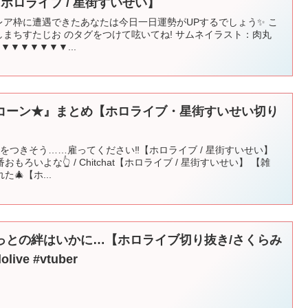
g【ホロライブ / 星街すいせい】
このレア枠に遭遇できたあなたは今日一日運勢がUPするでしょう✨ こ
しまちすたじお のタグをつけて呟いてね! サムネイラスト：肉丸
A ▼▼▼▼▼▼▼...
コーン★』まとめ【ホロライブ・星街すいせい切り
飯が底をつきそう……雇ってください‼【ホロライブ / 星街すいせい】
ろいよな👆 / Chitchat【ホロライブ / 星街すいせい】 【雑
🎄【ホ...
っとの絆はいかに…【ホロライブ切り抜き/さくらみ
ive #vtuber