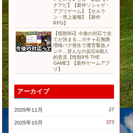
ナアビ】【新作ソシャゲ・
アプリゲーム】【セルラ
ン・売上速報】【新作
RPG】
【怪獣8G】今後の対応で全
てが決まる…ガチャ石無限
増殖バグ発生で運営緊急メ
ンテ…皆んなの反応&個人
的意見【怪獣8号 THE
GAME】【新作ゲームアプ
リ】
アーカイブ
27
2025年11月
373
2025年10月