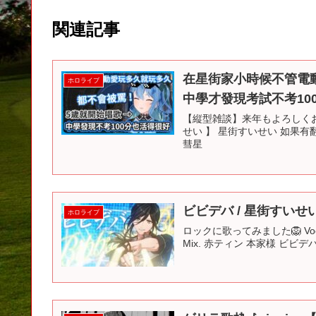
関連記事
在星街家小時候不管電動
ホロライブ
中學才發現考試不考100
【縦型雑談】来年もよろしくお願
せい 】 星街すいせい 如果有翻譯
彗星
ビビデバ / 星街すいせい
ホロライブ
ロックに歌ってみました🦁 Vocal. 
Mix. 赤ティン 本家様 ビビデバ