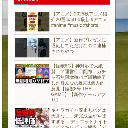
【アニメ】2025秋アニメ紹
介20選 part1 #最新 #アニメ
#anime #music #shorts
【アニメ】新作プレゼンに
遅刻してただけなのに逮捕
されたやつ
【怪獣8G】神対応で大絶
賛！？運営〇〇配布…ガチ
ャ石無限増殖バグ騒動終了
した皆んなの反応&個人的
意見【怪獣8号 THE
GAME】【新作ゲームアプ
リ】
キャラガチャ廃止もバグは
天井なし…未完成品がやば
すぎる… デュエットナイト
アビスをレビュー解説【デ