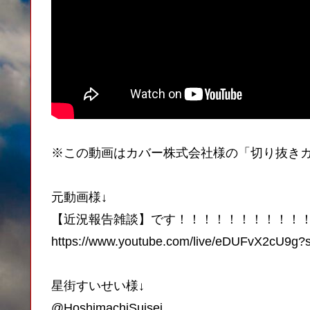
※この動画はカバー株式会社様の「切り抜き
元動画様↓
【近況報告雑談】です！！！！！！！！！！！
https://www.youtube.com/live/eDUFvX2cU9
星街すいせい様↓
@HoshimachiSuisei