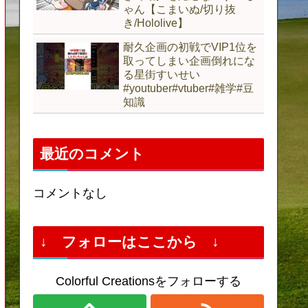
ゃん【こまいぬ/切り抜
き/Hololive】
耐久企画の初戦でVIP1位を
取ってしまい企画倒れにな
る星街すいせい
#youtuber#vtuber#雑学#豆
知識
最近のコメント
コメントなし
↓ フォローはここから ↓
Colorful Creationsをフォローする