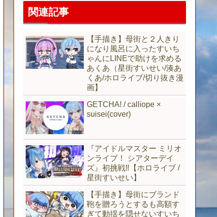
関連記事
【手描き】母街と２人きり
になり風呂に入ったすいち
ゃんにLINEで助けを求める
あくあ（星街すいせい/湊あ
くあ/ホロライブ/切り抜き漫
画】
GETCHA! / calliope ×
suisei(cover)
『アイドルマスター ミリオ
ンライブ！ シアターデイ
ズ』初挑戦‼【ホロライブ /
星街すいせい】
【手描き】母街にブランド
鞄を贈ろうとするも高額す
ぎて動揺を隠せないすいち