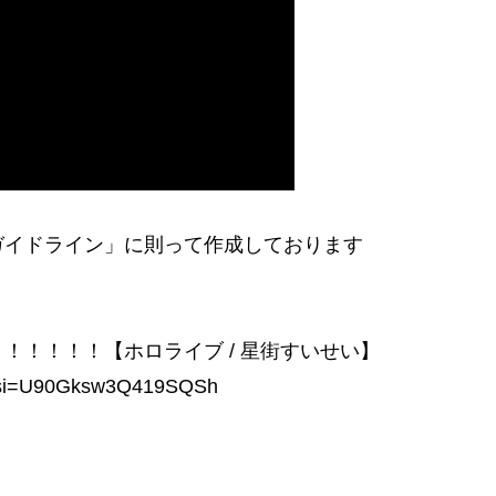
ガイドライン」に則って作成しております
！！！！！【ホロライブ / 星街すいせい】
g?si=U90Gksw3Q419SQSh