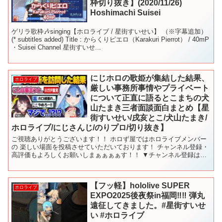
枠切り抜き】(2020/11/26)
Hoshimachi Suisei
ゲリラ歌枠🎶singing【ホロライブ / 星街すいせい】 （※字幕追加）
(* subtitles added) Title : からくりピエロ（Karakuri Pierrot） / 40mP
・Suisei Channel 星街すいせ...
にじホロの歌姫が集結した結果、
ホロライブ
厳しい事務所事情やプライベート
について正直に語るとこまちの犬
山たまき三者面談面白まとめ【星
街すいせい/戌亥とこ/犬山たまき/
ホロライブ/にじさんじ/のりプロ/切り抜き】
ご視聴ありがとうございます！！ ホロず屋ではホロライブメンバー
の 楽しい場面を投稿させていただいております！ チャンネル登録・
高評価もよろしくお願いしまぁぁぁぁす！！ ▼チャンネル登録はこ
ちら▼ 【元動画様はこちらです】 【配信日：2022...
【フッ軽】hololive SUPER
ホロライブ
EXPO2025後夜祭in福岡‼︎‼︎ 弾丸
遠征してきました。#星街すいせ
い #ホロライブ