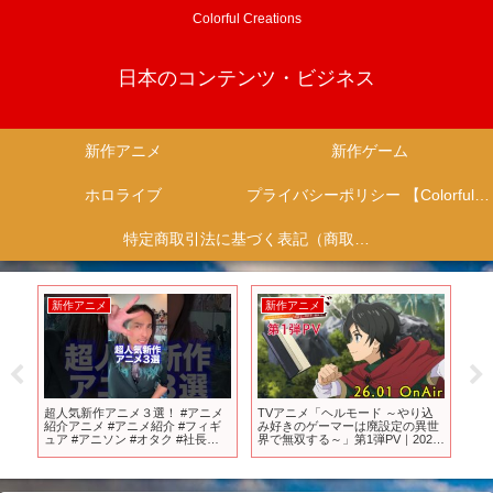
Colorful Creations
日本のコンテンツ・ビジネス
新作アニメ
新作ゲーム
ホロライブ
プライバシーポリシー 【Colorful Creation】
特定商取引法に基づく表記（商取引に関する開示）
新作アニメ
新作アニメ
新
』
超人気新作アニメ３選！ #アニメ
TVアニメ「ヘルモード ～やり込
絶
26
紹介アニメ #アニメ紹介 #フィギ
み好きのゲーマーは廃設定の異世
月
ュア #アニソン #オタク #社長
界で無双する～」第1弾PV｜2026
【P
#short #shorts
年01月放送開始
PC