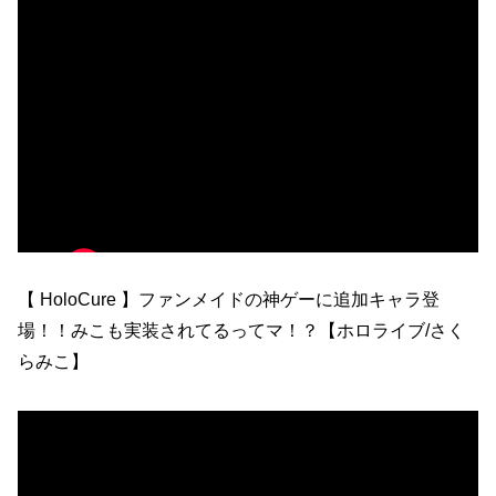
【 HoloCure 】ファンメイドの神ゲーに追加キャラ登
場！！みこも実装されてるってマ！？【ホロライブ/さく
らみこ】