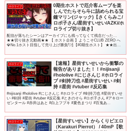
0期生ホストで厄介客ムーブを楽
ホロライブ
しんでたらそら斗に詰められる宝
鐘マリン(ジャック)【さくらみこ/
ロボ子さん/星街すいせい/AZKi/ホ
ロライブ切り抜き】
配信が落ちたシーンはアーカイブにも残ってなくて残念だった…
★★切り抜き元動画★★ 【 ホスト企画 】ようこそCLUB ZERO へ
💎No.1ホスト目指して売り上げ勝負💘🍾【#0期生ホスト】 ★★出演
ホロライブVtuber★★ ・ときのそら...
【速報】星街すいせいから衝撃の
ホロライブ
報告がありました！！#nijisanji
#hololive #にじさんじ #ホロライ
ブ #剣持刀也 #星街すいせい #剣
持 #星街 #vtuber #反応集
#nijisanji #hololive #にじさんじ #ホロライブ #剣持刀也 #星街すいせ
い #剣持 #星街 #vtuber #反応集 #ときのそら #ロボ子さん #アキロー
ゼンタール #赤井はあと #白上フブキ #夏色まつり #百鬼あ...
【星街すいせい】からくりピエロ
ホロライブ
（Karakuri Pierrot） / 40mP【歌