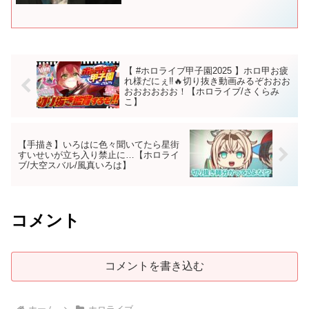
【 #ホロライブ甲子園2025 】ホロ甲お疲
れ様だにぇ‼🔥切り抜き動画みるぞおおお
おおおおおお！【ホロライブ/さくらみ
こ】
【手描き】いろはに色々聞いてたら星街
すいせいが立ち入り禁止に…【ホロライ
ブ/大空スバル/風真いろは】
コメント
コメントを書き込む