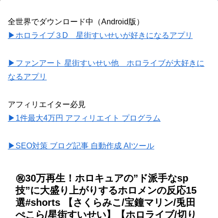
全世界でダウンロード中（Android版）
▶ホロライブ３D 星街すいせいが好きになるアプリ
▶ファンアート 星街すいせい他 ホロライブが大好きに
なるアプリ
アフィリエイター必見
▶1件最大4万円 アフィリエイト プログラム
▶SEO対策 ブログ記事 自動作成 AIツール
㊗️30万再生！ホロキュアの”ド派手なsp
技”に大盛り上がりするホロメンの反応15
選#shorts 【さくらみこ/宝鐘マリン/兎田
ぺこら/星街すいせい】【ホロライブ/切り