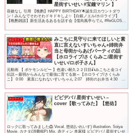
星街すいせい #宝鐘マリン 】
容赦なし 引用 【晩酌】HAPPY BIRTHDAY🌟誕生日カウントダウ
ン！みんなでそわそわドキドキしよ✨【白銀ノエル/ホロライブ】
【晩酌雑談】新生活あるあるを話す会【儒烏風亭らでん #ReGLOSS
】 【Minecraft】星街村開発...
みこちに見守りに来てほしいと素
ホロライブ
直に言えないすいちゃん+姉街弁
当と母街からあげパーティの話
【ホロライブ/さくらみこ/星街す
いせい/ロボ子さん】
元動画 【 ポケモンルビー 】色違い耐久２２日目🎣みこちと金コイ
伝説～最弱からみんなで最強に育てる旅～【ホロライブ/さくらみ
こ】 0:00 素直になれないすいちゃん 2:07 姉街のお弁当 4:30 母
街からあげパーティ 5:21 ロボちL...
ビビデバ / 星街すいせい –
ホロライブ
cover【歌ってみた】【悠佑】
ロックに歌ってみました🦁 Vocal. 悠佑(いれいす) illustration. Soiya
Movie. カナタ(消費税P) Mix. 赤ティン 本家様 ビビデバ / 星街すいせ