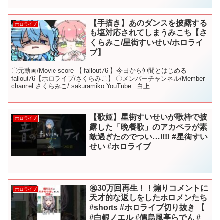
【手描き】あのダンスを披露する
ホロライブ
も塩対応されてしまうみこち【さ
くらみこ/星街すいせい/ホロライ
ブ】
〇元動画/Movie score 【 fallout76 】今日から仲間とはじめる
fallout76【ホロライブ/さくらみこ】 〇メンバーチャンネル/Member
channel さくらみこ/ sakuramiko YouTube : 白上...
【歌姫】星街すいせいが歌枠で披
ホロライブ
露した「晩餐歌」のアカペラが素
敵過ぎたのでつい…‼︎‼︎ #星街すい
せい #ホロライブ
㊗️30万回再生！！煽りコメントに
ホロライブ
天才的な返しをしたホロメンたち
#shorts #ホロライブ切り抜き 【
#白銀ノエル #儒烏風亭らでん #