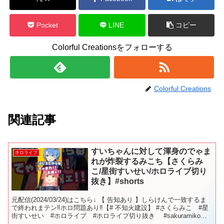
Pocket
LINE
コピー
Colorful Creationsをフォローする
Colorful Creations
関連記事
すいちゃんに対して渾身のでゃま
ホロライブ
れが炸裂するみこち【さくらみ
こ/星街すいせい/ホロライブ切り
抜き】#shorts
元配信(2024/03/24)はこちら↓ 【 告知あり 】しらけんで一致するま
で終われまテン‼ホロ問題あり‼【# 不知火建設】 #さくらみこ #星
街すいせい #ホロライブ #ホロライブ切り抜き #sakuramiko
#hololive ...