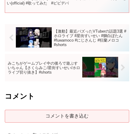
い(official) #歌ってみた #ビビデバ
【激動】最近バズったVTuberの話題3選 #
ホロライブ #星街すいせい #獅白ぼたん
#fuwamoco #にじさんじ #狂蘭メロコ
#shorts
みこちがゲームプレイ中の後ろで遊ぶす
いちゃん【さくらみこ/星街すいせい/ホロ
ライブ切り抜き】#shorts
コメント
コメントを書き込む