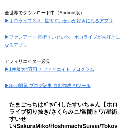
全世界でダウンロード中（Android版）
▶ホロライブ３D 星街すいせいが好きになるアプリ
▶ファンアート 星街すいせい他 ホロライブが大好きに
なるアプリ
アフィリエイター必見
▶1件最大4万円 アフィリエイト プログラム
▶SEO対策 ブログ記事 自動作成 AIツール
たまごっちはﾊﾞｯﾊﾞｲしたすいちゃん【ホロ
ライブ切り抜き/さくらみこ/常闇トワ/星街
すいせ
い/SakuraMiko/HoshimachiSuisei/Tokoy