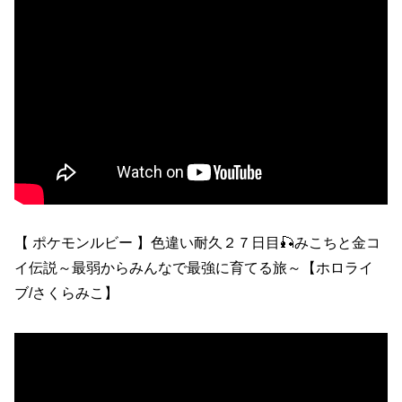
【 ポケモンルビー 】色違い耐久２７日目🎣みこちと金コ
イ伝説～最弱からみんなで最強に育てる旅～【ホロライ
ブ/さくらみこ】