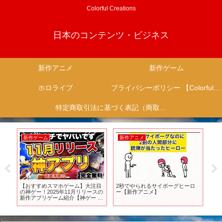
Colorful Creations
日本のコンテンツ・ビジネス
新作アニメ
新作ゲーム
ホロライブ
プライバシーポリシー 【Colorful Creation】
特定商取引法に基づく表記（商取引に関する開示）
新作ゲーム
新作アニメ
新
ト
【おすすめスマホゲーム】大注目
2秒でやられるサイボーグヒーロ
あた
の神ゲー！2025年11月リリースの
ー【新作アニメ】
ろう
新作アプリゲーム紹介【神ゲー ソ
ルー
シャゲ 無課金 リセマラ】