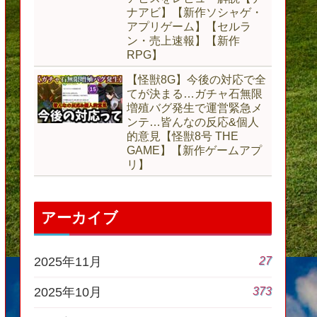
ナアビ】【新作ソシャゲ・
アプリゲーム】【セルラ
ン・売上速報】【新作
RPG】
【怪獣8G】今後の対応で全
てが決まる…ガチャ石無限
増殖バグ発生で運営緊急メ
ンテ…皆んなの反応&個人
的意見【怪獣8号 THE
GAME】【新作ゲームアプ
リ】
アーカイブ
27
2025年11月
373
2025年10月