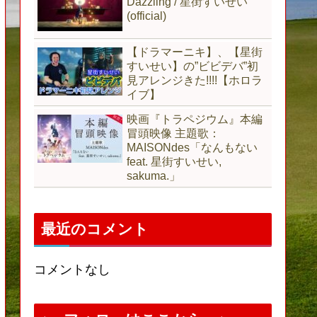
Dazzling / 星街すいせい
(official)
【ドラマーニキ】、【星街
すいせい】の”ビビデバ”初
見アレンジきた!!!!【ホロラ
イブ】
映画『トラペジウム』本編
冒頭映像 主題歌：
MAISONdes「なんもない
feat. 星街すいせい,
sakuma.」
最近のコメント
コメントなし