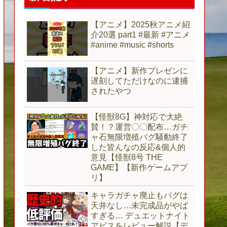
【アニメ】2025秋アニメ紹
介20選 part1 #最新 #アニメ
#anime #music #shorts
【アニメ】新作プレゼンに
遅刻してただけなのに逮捕
されたやつ
【怪獣8G】神対応で大絶
賛！？運営〇〇配布…ガチ
ャ石無限増殖バグ騒動終了
した皆んなの反応&個人的
意見【怪獣8号 THE
GAME】【新作ゲームアプ
リ】
キャラガチャ廃止もバグは
天井なし…未完成品がやば
すぎる… デュエットナイト
アビスをレビュー解説【デ