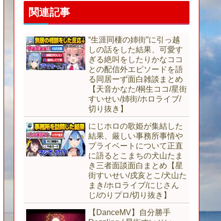
関連記事
“生涯同棲の姉街”に引っ越
しの話をした結果、可愛す
ぎる絶叫をしたりかなココ
との配信外エピソードを語
る同居ーず面白雑談まとめ
【天音かなた/桐生ココ/星街
すいせい/姉街/ホロライブ/
切り抜き】
にじホロの歌姫が集結した
結果、厳しい事務所事情や
プライベートについて正直
に語るとこまちの犬山たま
き三者面談面白まとめ【星
街すいせい/戌亥とこ/犬山た
まき/ホロライブ/にじさん
じ/のりプロ/切り抜き】
【DanceMV】自分勝手