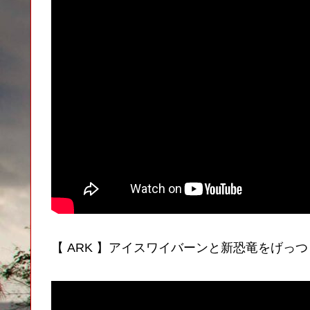
【 ARK 】アイスワイバーンと新恐竜をげっ