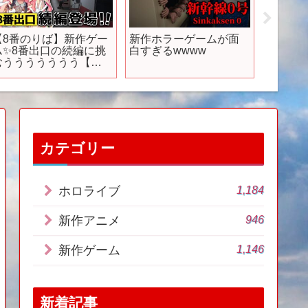
【8番のりば】新作ゲー
新作ホラーゲームが面
オリジ
ム✨8番出口の続編に挑
白すぎるwwww
ション
むううううううう【ペ
の』キ
ペち/ソニーミュージッ
ク】
カテゴリー
1,184
ホロライブ
946
新作アニメ
1,146
新作ゲーム
新着記事