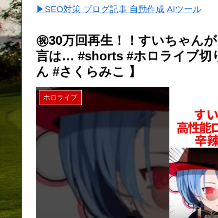
▶SEO対策 ブログ記事 自動作成 AIツール
㊗️30万回再生！！すいちゃ
言は… #shorts #ホロライブ
ん #さくらみこ 】
ホロライブ