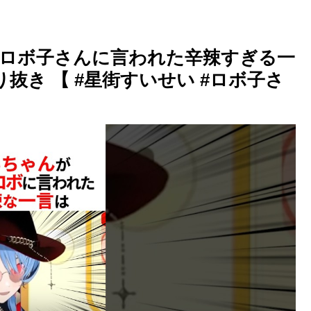
んがロボ子さんに言われた辛辣すぎる一
切り抜き 【 #星街すいせい #ロボ子さ