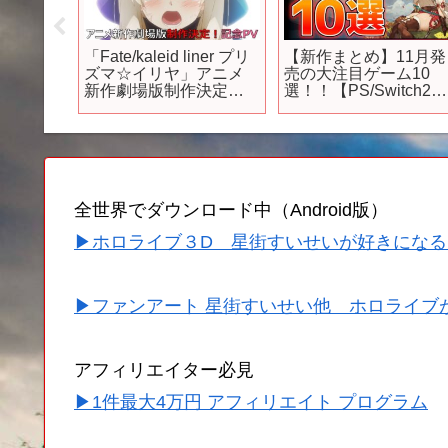
作ゲー
「Fate/kaleid liner プリ
【新作まとめ】11月発
作全部紹
ズマ☆イリヤ」アニメ
売の大注目ゲーム10
ッドオ
新作劇場版制作決定！
選！！【PS/Switch2】
クティ
記念PV
【おすすめゲーム紹
る！
介】
ムソフ
全世界でダウンロード中（Android版）
▶ホロライブ３D 星街すいせいが好きになる
▶ファンアート 星街すいせい他 ホロライブ
アフィリエイター必見
▶1件最大4万円 アフィリエイト プログラム