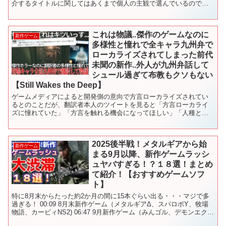
介するタイトルに関してはあくまで個人の主観で選んでいるので良
ければ皆さんの『期待する新作ゲーム』も是非、教えてくだ...
これは物議..傑作のゲームなのに
新作ゲーム
多様性と憧れで全キャラ九州弁で
ローカライズされてしまった前代
未聞の新作..外人が九州弁話して
シュール過ぎて布教もクソもない
【Still Wakes the Deep】
ゲームメディアによると開発側の意向で方言ローカライズされてい
るとのことだが、翻訳者本人のツイートを見ると「方言ローカライ
ズに憧れていた」「方言を触れる機会になってほしい」「人種と性
別の多様性が...」等かなり思っていたものと違う発信をされて...
2025後半戦！メタルギアから始
新作ゲーム
まる9月以降、新作ゲームラッシ
ュヤバすぎる！？１８選！まとめ
て紹介！【おすすめゲームソフ
ト】
特に8月末からたった約2か月の間に15本ぐらい出る・・・マジで多
過ぎる！ 00:09 8月末新作ゲーム（メタルギアΔ、スパロボY、牧場
物語、カービィNS2) 06:47 9月新作ゲーム（みんゴル、デモンエクス
マキナ、ボダラン4、空の軌跡、ア...