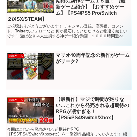
期待の新作ゲーム１５選！ 【最
新ゲーム紹介】【おすすめゲー
ム】【PS4/PS5 Pro/Switch
２/XSX/STEAM】
ご視聴ありがとうございます！ チャンネル登録、高評価、コメン
ト、Twitterのフォローなど 何か反応していただけると物凄く嬉しい
です！ 遊ばなきゃ人生損する神ゲー紹介動画↓ １０００時間遊べる
神ゲー紹介動画↓ 目次 00:00 OP 00...
マリオ40周年記念の新作がゲーム
新作ゲーム
がリーク?
【最新作】マジで時間が足りな
新作ゲーム
い…これから発売される超期待の
RPGが凄すぎる！
【PS5/PS4/Switch/Xbox】
今回はこれから発売される超期待作RPG
【PS5/PS4/Switch/Xbox/etc】を一挙20作品紹介していきます！ 紹