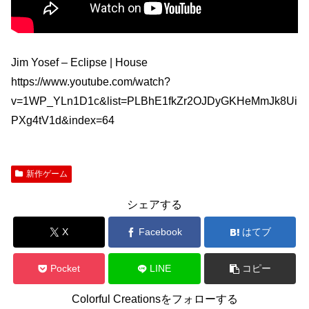
Jim Yosef – Eclipse | House
https://www.youtube.com/watch?
v=1WP_YLn1D1c&list=PLBhE1fkZr2OJDyGKHeMmJk8Ui
PXg4tV1d&index=64
新作ゲーム
シェアする
X
Facebook
はてブ
Pocket
LINE
コピー
Colorful Creationsをフォローする