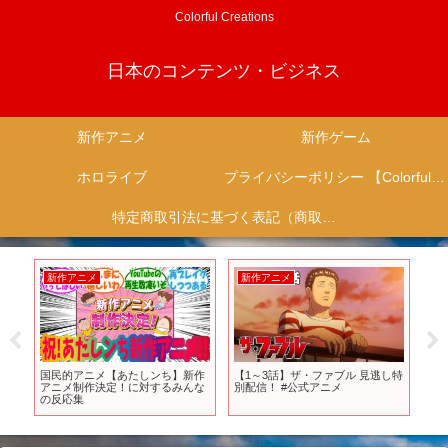
Colorful Creations
日本のコンテンツ・ビジネス
新作アニメ
新作ゲーム
ホロライブ
プライバシーポリシー 【Colorful Creation】
特定商取引法に基づく表記（商取引に関する開示）
新作アニメ
新作アニメ
新
m新
国民的アニメ【あたしンち】新作
【1～3話】ザ・ファブル 見逃し特
TV
馗/
アニメ制作決定！に対するみんな
別配信！ #公式アニメ
ーレ
イル
の反応集
20
ウ
ど