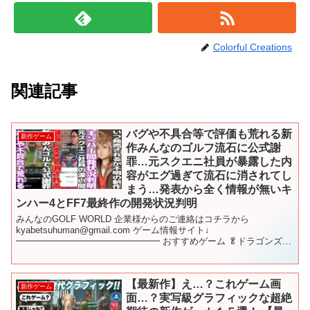
Colorful Creations
関連記事
バグや不具合等で評価も荒れる新
新作ゲーム
作みんなのゴルフ流石に公式謝
罪…元スクエニ社員が暴露した内
容がエグ過ぎて流石に消されてし
まう…発表から全く情報が無いキ
ンハー4とFF7最終作の開発状況判明
みんなのGOLF WORLD 企業様からのご連絡はコチラから
kyabetsuhuman@gmail.com ゲーム情報サイト↓
━━━━━━━━━━━━━━━━ おすすめゲーム 🥬ドラゴンズド
グマ2 🥬【PS5】Rise of the R...
【最新作】え…？これゲーム画
新作ゲーム
面…？実写級グラフィックな超絶