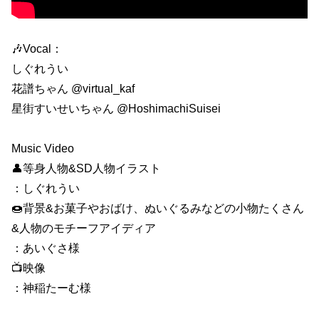
🎶Vocal：
しぐれうい
花譜ちゃん @virtual_kaf
星街すいせいちゃん @HoshimachiSuisei
Music Video
👤等身人物&SD人物イラスト
：しぐれうい
🍩背景&お菓子やおばけ、ぬいぐるみなどの小物たくさん
&人物のモチーフアイディア
：あいぐさ様
📺映像
：神稲たーむ様