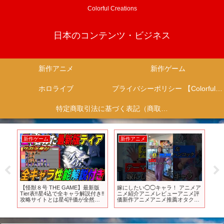
Colorful Creations
日本のコンテンツ・ビジネス
新作アニメ
新作ゲーム
ホロライブ
プライバシーポリシー 【Colorful Creation】
特定商取引法に基づく表記（商取引に関する開示）
新作ゲーム
新作アニメ
新
【怪獣８号 THE GAME】最新版
嫁にしたい◯◯キャラ！ アニメア
TV
Tier表‼️星4込で全キャラ解説付き‼️
ニメ紹介アニメレビューアニメ評
放
攻略サイトとは星4評価が全然違
価新作アニメアニメ推薦オタク
うのは何故⁉️ #怪獣8号 #vtuber
#short #shorts