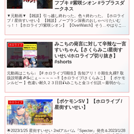
フブキ #紫咲シオン #ラプラスダ
ークネス
▼元動画▼ 【雑談】引っ越し終わった。色々終わった。【ホロライ
ブ / 星街すいせい】 【雑談】ノープラン深夜のおしゃべりたいむ
っ！！【ホロライブ/紫咲シオン】 【OverWatch】そう…やはりこの
ゲーム面白いのである【常闇トワ/ホロライブ...
みこちの発言に対して辛辣な一言
ホロライブ
すいちゃん【さくらみこ/星街す
いせい/ホロライブ切り抜き】
#shorts
元動画はこちら↓ 【# ホロライブ0期生】告知アリ！０期生丸裸⁉ 取
扱説明書🔎📝にぇ～～～～～‼【ホロライブ/さくらみこ】 【 ポケモ
ンルビー 】色違い耐久２３日目🎣みこちと金コイ伝説～最弱からみ
んなで最強に育てる旅～【ホロライブ/さくらみ...
【ポケモンSV 】【ホロライブ /
ホロライブ
星街すいせい】
🌟2023/1/25 星街すいせい 2ndアルバム『Specter』発売＆2023/1/28