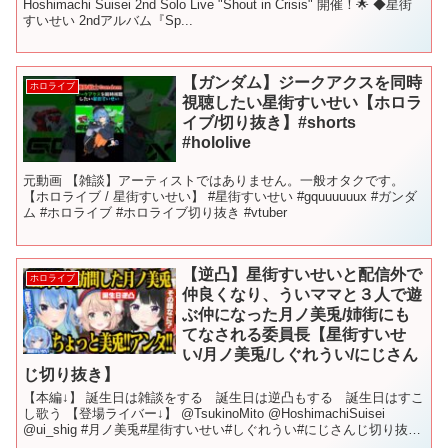
Hoshimachi Suisei 2nd Solo Live "Shout in Crisis" 開催！🌟 ◆星街
すいせい 2ndアルバム『Sp...
【ガンダム】ジークアクスを同時
ホロライブ
視聴したい星街すいせい【ホロラ
イブ/切り抜き】#shorts
#hololive
元動画 【雑談】アーティストではありません。一般オタクです。
【ホロライブ / 星街すいせい】 #星街すいせい #gquuuuuux #ガンダ
ム #ホロライブ #ホロライブ切り抜き #vtuber
【逆凸】星街すいせいと配信外で
ホロライブ
仲良くなり、ういママと３人で遊
ぶ仲になった月ノ美兎/姉街にも
てなされる委員長【星街すいせ
い/月ノ美兎/しぐれうい/にじさん
じ切り抜き】
【本編↓】 誕生日は雑談をする 誕生日は逆凸もする 誕生日はすこ
し歌う 【登場ライバー↓】 @TsukinoMito @HoshimachiSuisei
@ui_shig #月ノ美兎#星街すいせい#しぐれうい#にじさんじ切り抜き
#にじさんじ...