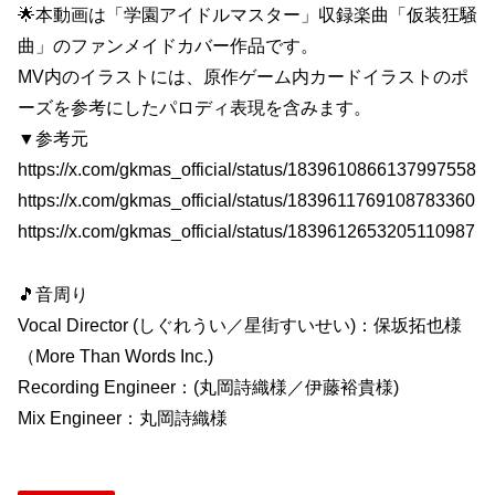
🌟本動画は「学園アイドルマスター」収録楽曲「仮装狂騒
曲」のファンメイドカバー作品です。
MV内のイラストには、原作ゲーム内カードイラストのポ
ーズを参考にしたパロディ表現を含みます。
▼参考元
https://x.com/gkmas_official/status/1839610866137997558
https://x.com/gkmas_official/status/1839611769108783360
https://x.com/gkmas_official/status/1839612653205110987
🎵音周り
Vocal Director (しぐれうい／星街すいせい)：保坂拓也様
（More Than Words Inc.)
Recording Engineer：(丸岡詩織様／伊藤裕貴様)
Mix Engineer：丸岡詩織様