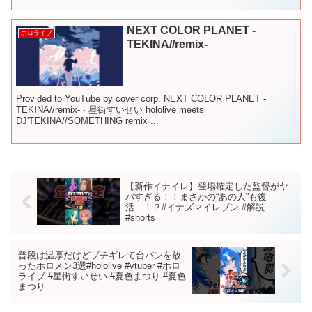
NEXT COLOR PLANET -
ホロライブ
TEKINA//remix-
Provided to YouTube by cover corp. NEXT COLOR PLANET -
TEKINA//remix- · 星街すいせい hololive meets
DJ'TEKINA//SOMETHING remix ...
【新作イナイレ】登場確定した監督がヤ
バすぎる！！まさかの“あの人”も復
活…！？#イナズマイレブン #解説
#shorts
普段は温厚だけどブチギレて台パンを放
ったホロメン3選#hololive #vtuber #ホロ
ライブ #星街すいせい #夏色まつり #夏色
まつり