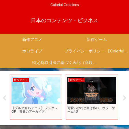
Colorful Creations
日本のコンテンツ・ビジネス
新作アニメ
新作ゲーム
ホロライブ
プライバシーポリシー 【Colorful Creation】
特定商取引法に基づく表記（商取引に関する開示）
新作アニメ
新作ゲーム
新
クレ
【ブルアカTVアニメ】 ノンクレ
可愛いけれど実は怖い、ホラーゲ
【5
竜日
OP「青春のアーカイブ」
ーム4選
NI
ム？
め