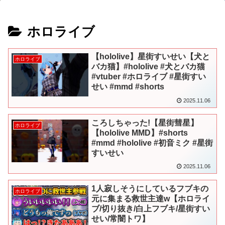
ホロライブ
【hololive】星街すいせい【犬と
ホロライブ
バカ猫】#hololive #犬とバカ猫
#vtuber #ホロライブ #星街すい
せい #mmd #shorts
2025.11.06
ころしちゃった!【星街彗星】
ホロライブ
【hololive MMD】#shorts
#mmd #hololive #初音ミク #星街
すいせい
2025.11.06
1人寂しそうにしているフブキの
ホロライブ
元に集まる救世主達w【ホロライ
ブ/切り抜き/白上フブキ/星街すい
せい/常闇トワ】