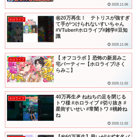
2025.11.06
㊗️20万再生！ テトリスが強すぎ
ホロライブ
て手がつけられないすいちゃん
#VTuber#ホロライブ#雑学#豆知
識
2025.11.06
【 オフコラボ 】恐怖の新居みこ
ホロライブ
宅パーティー【ホロライブ/さく
らみこ】
2025.11.02
40万再生🎉 ねねちの足を閉じる
ホロライブ
トワ様 #ホロライブ #切り抜き #
星街すいせい #常闇トワ #桃鈴ね
ね
2025.11.02
【㊗️50万再生】思いがけず本名バ