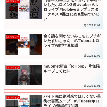
ホロライブ
レしたホロメン3選 #vtuber #ホ
ロライブ #hololive #ラプラスダ
ークネス #轟はじめ #星街すいせ
い
2025.11.02
全く話を聞かないみこちにブチギ
ホロライブ
レたすいちゃん #VTuber#ホロ
ライブ#雑学#豆知識
2025.11.02
miComet新曲『lollipop』🍭無限
ホロライブ
ループしてね✨
2025.11.01
バイト先に絶対来てほしくない星
ホロライブ
街の害悪ムーブ #VTuber#ホロ
ライブ#雑学#豆知識