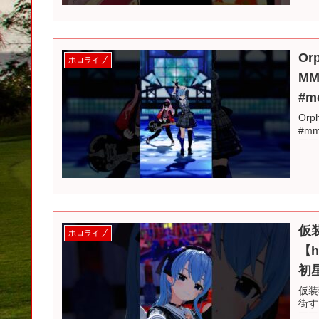
Or
ホロライブ
MM
#mo
Orp
#mm
￣￣
仮
ホロライブ
【h
初
仮装
街す
￣￣