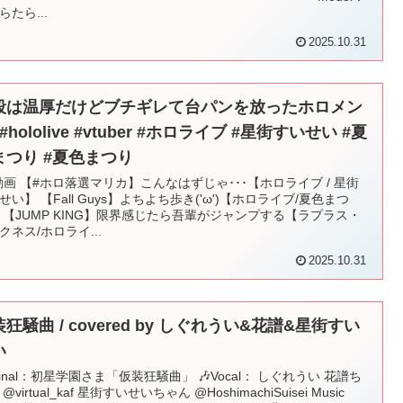
らたら...
2025.10.31
段は温厚だけどブチギレて台パンを放ったホロメン
#hololive #vtuber #ホロライブ #星街すいせい #夏
まつり #夏色まつり
動画 【#ホロ落選マリカ】こんなはずじゃ･･･【ホロライブ / 星街
せい】 【Fall Guys】よちよち歩き('ω')【ホロライブ/夏色まつ
 【JUMP KING】限界感じたら吾輩がジャンプする【ラプラス・
クネス/ホロライ...
2025.10.31
狂騒曲 / covered by しぐれうい&花譜&星街すい
い
iginal：初星学園さま「仮装狂騒曲」 🎶Vocal： しぐれうい 花譜ち
@virtual_kaf 星街すいせいちゃん @HoshimachiSuisei Music