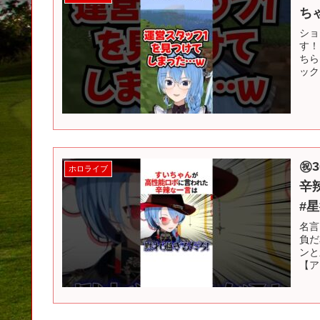
ち
ショ
す！
ちら
ック
㊗
ホロライブ
辛
#
名言
負だ
ンと
【ア