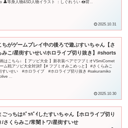
deo 👤等身人物&SD人物イラスト ：しぐれうい 🍩背...
2025.10.31
こちがゲームプレイ中の後ろで遊ぶすいちゃん【さ
らみこ/星街すいせい/ホロライブ切り抜き】#shorts
画はこちら↓ 【 アソビ大全 】新衣装ペアでフブミオVSmiComet
チーム戦アソビ大全対決⁉【# フブミオみこめっと】 #さくらみこ
街すいせい #ホロライブ #ホロライブ切り抜き #sakuramiko
live ...
2025.10.30
まごっちはﾊﾞｯﾊﾞｲしたすいちゃん【ホロライブ切り
き/さくらみこ/常闇トワ/星街すいせ