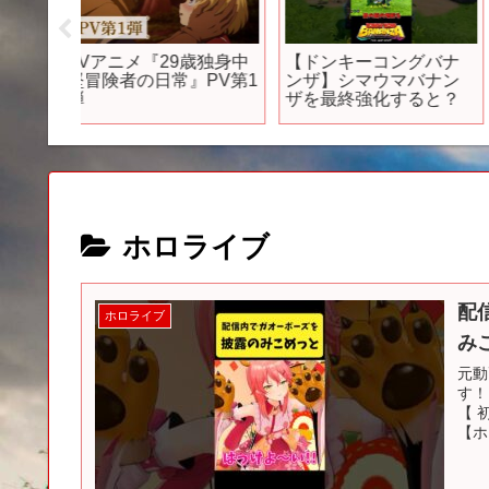
米オッサ
新世代機で楽しむ！新
TVアニメ「義妹生活
パーテ
作オープンワールドゲ
ティザーPV
えられ
ーム30選
』第1弾
【PS/Switch/Steam】
月放送開
ホロライブ
配
ホロライブ
み
元動
す！
【 
【ホ
事...