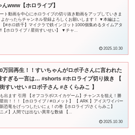
ゃんwww【ホロライブ】
ート動画を中心にホロライブの切り抜き動画をアップしていきま
 よかったらチャンネル登録よろしくお願いします！ ▼本編はこ
 【#ホロ鉄千】マイクラで鉄インゴット1000個集めるタイムアタ
‼【ホロライブ / 星街すいせい】 ▼チャ...
2025.10.30
️30万回再生！！すいちゃんがロボ子さんに言われた
辣すぎる一言は… #shorts #ホロライブ切り抜き 【
星街すいせい #ロボ子さん #さくらみこ 】
も出ます 引用 【オフコラボ/スイカゲーム】チャンスを狙え！勝
星街！！！【ホロライブ / #ロメット】 【 ARK 】アイスワイバー
新恐竜をげっつしたいにぇ！の巻【ホロライブ/さくらみこ】
ニメ】人間では出ない異常な数値 【...
2025.10.30