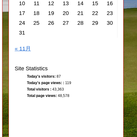
10
11
12
13
14
15
16
17
18
19
20
21
22
23
24
25
26
27
28
29
30
31
« 11月
Site Statistics
Today's visitors:
87
Today's page views: :
119
Total visitors :
43,363
Total page views:
48,578