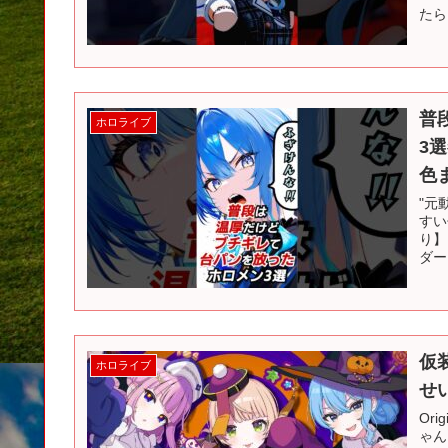
たら
普
ホロライブ
3選
色
"元
すい
り】
ダー
仮装
ホロライブ
せ
Or
ゃん 