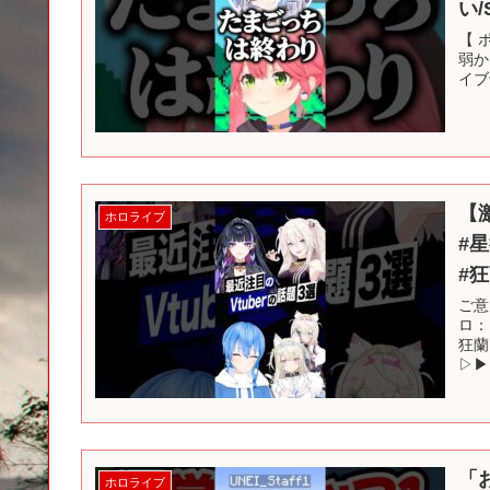
い/
【 
弱か
イブ
【
ホロライブ
#星
#狂
ご意
ロ：
狂蘭
▷▶
「
ホロライブ