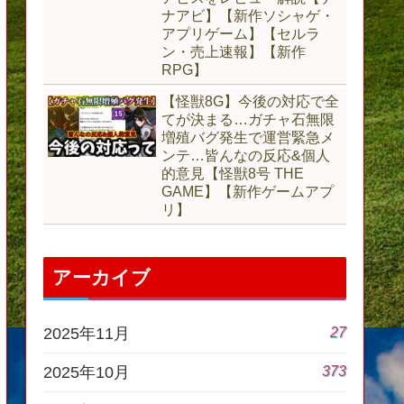
ナアビ】【新作ソシャゲ・
アプリゲーム】【セルラ
ン・売上速報】【新作
RPG】
【怪獣8G】今後の対応で全
てが決まる…ガチャ石無限
増殖バグ発生で運営緊急メ
ンテ…皆んなの反応&個人
的意見【怪獣8号 THE
GAME】【新作ゲームアプ
リ】
アーカイブ
27
2025年11月
373
2025年10月