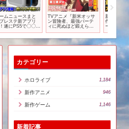
新作バイオハザード、
アサクリ新作にIGNが
【永久
witch2を無視するwww
「日本人侍は時代遅れ
すぎるR
#バイオハザード #カプ
黒人で正解」と発言し
TOP15【
コン #ゲーム #任天堂
てしまう…任天堂が移
ch】【
switch #switch2
植会社を買収して後継
紹介】
機で活用か…GTA6が来
年秋までに発売確定す
るも延期は必須と言わ
れてしまう
カテゴリー
1,184
ホロライブ
946
新作アニメ
1,146
新作ゲーム
新着記事