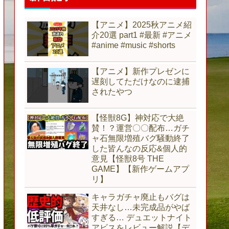
【アニメ】2025秋アニメ紹
介20選 part1 #最新 #アニメ
#anime #music #shorts
【アニメ】新作プレゼンに
遅刻してただけなのに逮捕
されたやつ
【怪獣8G】神対応で大絶
賛！？運営〇〇配布…ガチ
ャ石無限増殖バグ騒動終了
した皆んなの反応&個人的
意見【怪獣8号 THE
GAME】【新作ゲームアプ
リ】
キャラガチャ廃止もバグは
天井なし…未完成品がやば
すぎる… デュエットナイト
アビスをレビュー解説【デ