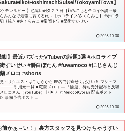
SakuraMiko/HoshimachiSuisei/TokoyamiTowa】
ポケモンルビー 】色違い耐久２７日目🎣みこちと金コイ伝説～最
らみんなで最強に育てる旅～【ホロライブ/さくらみこ】 #ホロラ
切り抜き #さくらみこ #常闇トワ #星街すいせい
2025.10.30
激動】最近バズったVTuberの話題3選 #ホロライブ
街すいせい #獅白ぼたん #fuwamoco #にじさんじ
蘭メロコ #shorts
見・リクエストはこちらから 匿名でお寄せください🥄 マシュマ
 ⸻ 引用元一覧 ■ 狂蘭メロコ — 「開運」待ち受け配布と反響
メロコさん（YouTube） ▷▶▷ @MelocoKyoran 配布ポスト
▷ 事前予告ポスト ...
2025.10.30
お前かぁ～い！」裏方スタッフを見つけちゃうすい