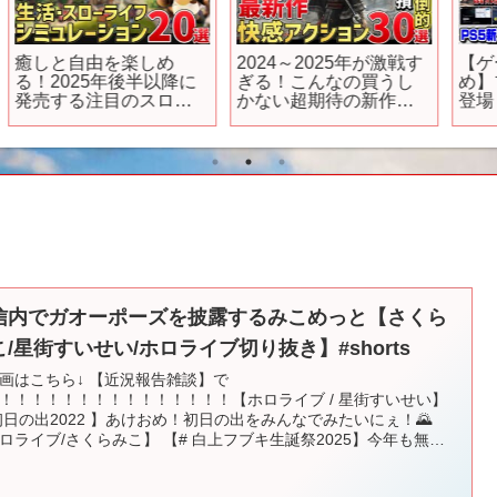
」
【ドラクエ3HDリメイ
【2025年9月 新作アプ
ク】注意喚起！ダウン
リ】神グラ異能バトル
S
ロード版容量20GB！
RPGにもしかしてオラ
Steamサイトでフルボイ
ドラですかぁーッ?!の
ス確定！追加イベ＆ム
週！
#
ービー多め？【任天堂
Switch2】
信内でガオーポーズを披露するみこめっと【さくら
こ/星街すいせい/ホロライブ切り抜き】#shorts
画はこちら↓ 【近況報告雑談】で
！！！！！！！！！！！！！！！【ホロライブ / 星街すいせい】
初日の出2022 】あけおめ！初日の出をみんなでみたいにぇ！🌄
ロライブ/さくらみこ】 【# 白上フブキ生誕祭2025】今年も無