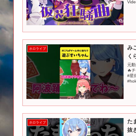
Vi
み
ホロライブ
く
元動
🔥
#星
#holo
た
ホロライブ
抜