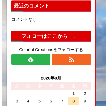
最近のコメント
コメントなし
↓ フォローはここから ↓
Colorful Creationsをフォローする
2026年8月
月
火
水
木
金
土
日
1
2
3
4
5
6
7
8
9