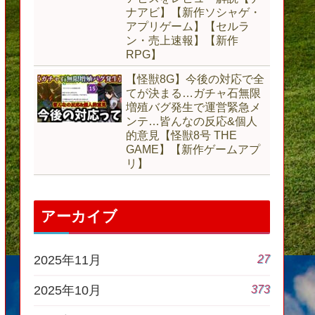
ナアビ】【新作ソシャゲ・
アプリゲーム】【セルラ
ン・売上速報】【新作
RPG】
【怪獣8G】今後の対応で全
てが決まる…ガチャ石無限
増殖バグ発生で運営緊急メ
ンテ…皆んなの反応&個人
的意見【怪獣8号 THE
GAME】【新作ゲームアプ
リ】
アーカイブ
27
2025年11月
373
2025年10月