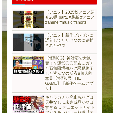
【アニメ】2025秋アニメ紹
介20選 part1 #最新 #アニメ
#anime #music #shorts
【アニメ】新作プレゼンに
遅刻してただけなのに逮捕
されたやつ
【怪獣8G】神対応で大絶
賛！？運営〇〇配布…ガチ
ャ石無限増殖バグ騒動終了
した皆んなの反応&個人的
意見【怪獣8号 THE
GAME】【新作ゲームアプ
リ】
キャラガチャ廃止もバグは
天井なし…未完成品がやば
すぎる… デュエットナイト
アビスをレビュー解説【デ