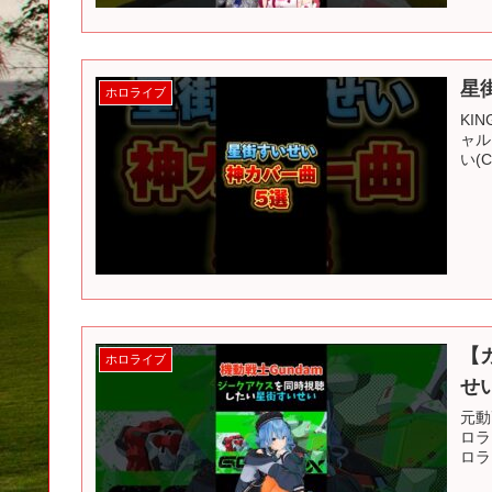
星
ホロライブ
KIN
ャル
い(
【
ホロライブ
せい
元動
ロラ
ロラ