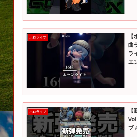
【
ホロライブ
曲
ラ
エ
【
ホロライブ
Vo
ブ