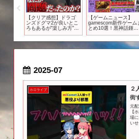
ガンダ
【クリア感想】ドラゴ
【ゲームニュース】
ェイ キ
ンズドグマ2が良いとこ
gamescom新作ゲーム
2026年
ろもあるが”楽しみ方”が
とめ10選！黒神話鍾馗
開
難しいっ…！！
バイオレクイエム/モ
ハンワイルズFF14コ
ボ/ゴーストオブヨウ
イ/鬼武者/サイレント
ルfなど最新ゲーム多
数！体験版も
2025-07
２
ホロライブ
街
元配
【ホ
場に
いせ