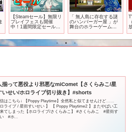
【Steamセール】無限リ
「 無人島に存在する謎
ま
プレイフェスも開催
のハンバーガー屋 」が
/
中！1週間限定セール情
舞台のホラーゲーム『
放
ン
報20選【5月21日まで】
Manny’s 』
T
ラ
テ
ヒ
人揃って悪役より邪悪なmiComet【さくらみこ/星
すいせい/ホロライブ切り抜き】#shorts
信はこちら↓ 【Poppy Playtime】全然私と似てませんけど……
ロライブ / 星街すいせい 】 【 Poppy Playtime2 】またやばい工
来てしまった【ホロライブ/さくらみこ】 #さくらみこ #星街す
い #ホ...