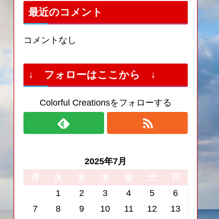
最近のコメント
コメントなし
↓ フォローはここから ↓
Colorful Creationsをフォローする
2025年7月
月
火
水
木
金
土
日
1
2
3
4
5
6
7
8
9
10
11
12
13