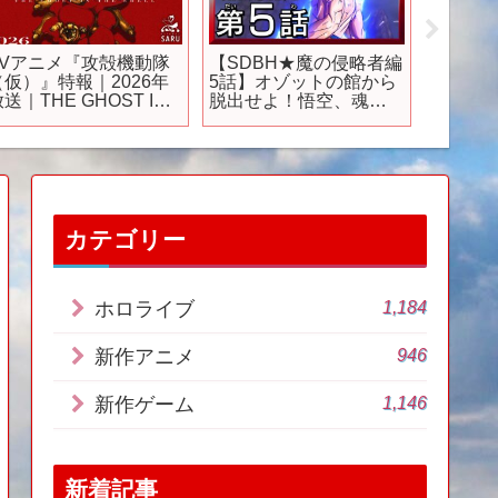
TVアニメ『攻殻機動隊
【SDBH★魔の侵略者編
2025年
（仮）』特報｜2026年
5話】オゾットの館から
年秋アニ
送｜THE GHOST IN
脱出せよ！悟空、魂の
アニメ #
HE SHELL
覚醒！【スーパードラ
め #fyp
ゴンボールヒーローズ
プロモーションCGムー
ビー】
カテゴリー
1,184
ホロライブ
946
新作アニメ
1,146
新作ゲーム
新着記事