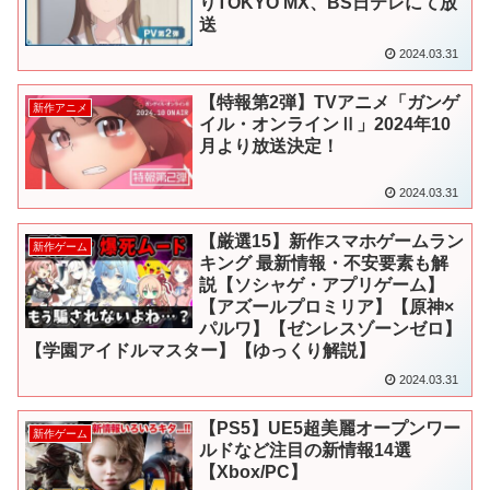
りTOKYO MX、BS日テレにて放
送
2024.03.31
【特報第2弾】TVアニメ「ガンゲ
新作アニメ
イル・オンラインⅡ」2024年10
月より放送決定！
2024.03.31
【厳選15】新作スマホゲームラン
新作ゲーム
キング 最新情報・不安要素も解
説【ソシャゲ・アプリゲーム】
【アズールプロミリア】【原神×
パルワ】【ゼンレスゾーンゼロ】
【学園アイドルマスター】【ゆっくり解説】
2024.03.31
【PS5】UE5超美麗オープンワー
新作ゲーム
ルドなど注目の新情報14選
【Xbox/PC】