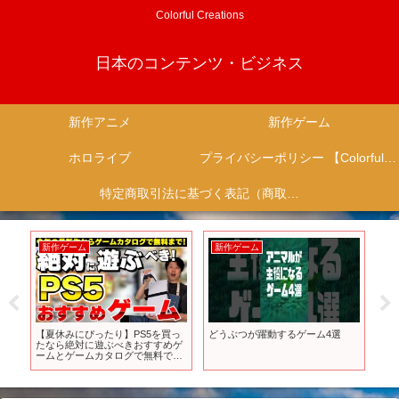
Colorful Creations
日本のコンテンツ・ビジネス
新作アニメ
新作ゲーム
ホロライブ
プライバシーポリシー 【Colorful Creation】
特定商取引法に基づく表記（商取引に関する開示）
新作ゲーム
新作ゲーム
新
ム
【夏休みにぴったり】PS5を買っ
どうぶつが躍動するゲーム4選
TV
了
たなら絶対に遊ぶべきおすすめゲ
弾P
/戦
ームとゲームカタログで無料で遊
開
べるおすすめゲーム！【PS5おす
すめゲーム】