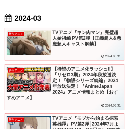
2024-03
TVアニメ『キン肉マン』完璧超
新作アニメ
人始祖編 PV第2弾【正義超人&悪
魔超人キャスト解禁】
2024.03.31
【待望のアニメ化ラッシュ!!】
新作アニメ
『リゼロ3期』2024年秋放送決
定！『物語シリーズ続編』2024
年放送決定！『AnimeJapan
2024』アニメ情報まとめ【おす
すめアニメ】
2024.03.31
TVアニメ『モブから始まる探索
新作アニメ
英雄譚』PV第2弾│2024年7月よ