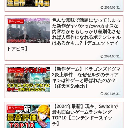
2024.03.31
色んな意味で話題になってしまっ
新作ゲーム
た新作がヤバかったwwカオスな
内容ながらもしっかり差別化させ
れば人気作になれるポテンシャル
はあるかも…?【デュエットナイ
トアビス】
2024.03.31
【新作ゲーム】ドラゴンズドグマ
新作ゲーム
2炎上事件…なぜゼルダのティア
キンは神ゲーと呼ばれたのか？
【任天堂Switch】
2024.03.31
【2024年最新】現在、Switchで
新作ゲーム
最も面白いゲームランキング
TOP10【ニンテンドースイッ
チ】