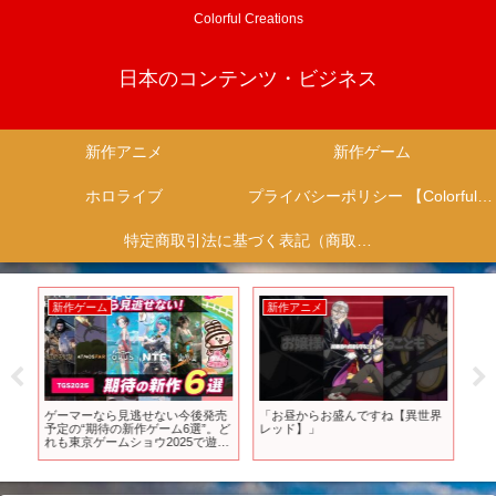
Colorful Creations
日本のコンテンツ・ビジネス
新作アニメ
新作ゲーム
ホロライブ
プライバシーポリシー 【Colorful Creation】
特定商取引法に基づく表記（商取引に関する開示）
新作ゲーム
新作アニメ
新
ら
ゲーマーなら見逃せない今後発売
「お昼からお盛んですね【異世界
これ
イ
予定の“期待の新作ゲーム6選”。ど
レッド】」
超
れも東京ゲームショウ2025で遊べ
が
る
件
プ
【P