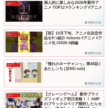
個人的に楽しみな2026年新作ア
新作アニメ
ニメ TOP12 #ランキング #アニメ
2025.11.01
【祝】10月下旬、アニメ化決定作
新作アニメ
品を9つ紹介 #shorts #アニメ #ア
ニメ化 #2026 #続編
2025.11.01
「憧れのネーチャンっ」第46話 |
新作アニメ
あたしンち | [ENG sub]
2025.11.01
【クレーンゲーム】 新作プライ
新作ゲーム
ズフィギュア初日攻略！！ AMP
のブラックロベリア開封したらセ