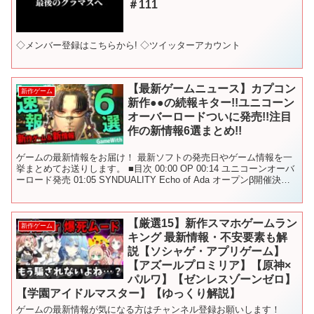
＃111
◇メンバー登録はこちらから! ◇ツイッターアカウント
【最新ゲームニュース】カプコン
新作ゲーム
新作●●の続報キター!!ユニコーン
オーバーロードついに発売!!注目
作の新情報6選まとめ!!
ゲームの最新情報をお届け！ 最新ソフトの発売日やゲーム情報を一
挙まとめてお送りします。 ■目次 00:00 OP 00:14 ユニコーンオーバ
ーロード発売 01:05 SYNDUALITY Echo of Ada オープンβ開催決定
01:...
【厳選15】新作スマホゲームラン
新作ゲーム
キング 最新情報・不安要素も解
説【ソシャゲ・アプリゲーム】
【アズールプロミリア】【原神×
パルワ】【ゼンレスゾーンゼロ】
【学園アイドルマスター】【ゆっくり解説】
ゲームの最新情報が気になる方はチャンネル登録お願いします！