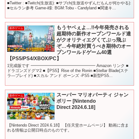
■Twitter : ■Twitch(生放送): ■サブch(生放送やずんだもんが何かやる):
■セルラン参考 Game-i様: BGM:Tobu - Candyland ■関連キ...
もうヤベぇよ…!!今年発売される
新作ゲーム
超期待の新作オープンワールド達
がクオリティエグくてぶっ飛ぶ
ぞ…今年絶対買うべき期待のオー
プンワールドゲーム40選
【PS5/PS4/XBOX/PC】
1完成版です ━━━━━━━━━━━━━━━━ Amazon リンク ■
ドラゴンズドグマ2 ■【PS5】Rise of the Ronin ■Stellar Blade(ステ
ラ―ブレイド) ■スカル アンド ボーンズ -PS5 ■新型PS5...
スーパー マリオパーティ ジャン
新作ゲーム
ボリー [Nintendo
Direct 2024.6.18]
【Nintendo Direct 2024.6.18】 【任天堂ホームページ】 動画に含ま
れる情報は公開日時点のものです。