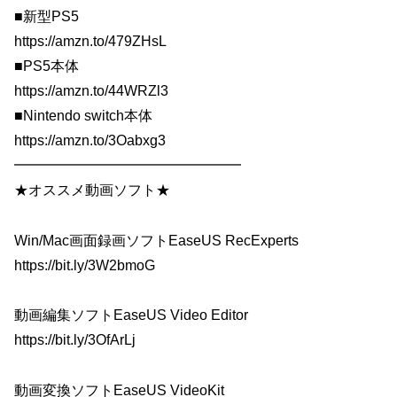
■新型PS5
https://amzn.to/479ZHsL
■PS5本体
https://amzn.to/44WRZl3
■Nintendo switch本体
https://amzn.to/3Oabxg3
━━━━━━━━━━━━━━━━
★オススメ動画ソフト★
Win/Mac画面録画ソフトEaseUS RecExperts
https://bit.ly/3W2bmoG
動画編集ソフトEaseUS Video Editor
https://bit.ly/3OfArLj
動画変換ソフトEaseUS VideoKit