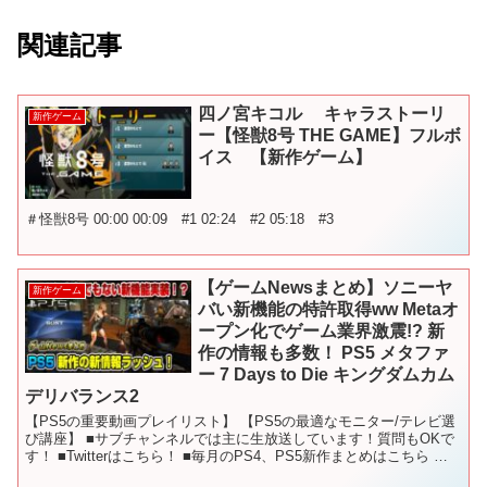
関連記事
四ノ宮キコル キャラストーリ
新作ゲーム
ー【怪獣8号 THE GAME】フルボ
イス 【新作ゲーム】
＃怪獣8号 00:00 00:09 #1 02:24 #2 05:18 #3
【ゲームNewsまとめ】ソニーヤ
新作ゲーム
バい新機能の特許取得ww Metaオ
ープン化でゲーム業界激震!? 新
作の情報も多数！ PS5 メタファ
ー 7 Days to Die キングダムカム
デリバランス2
【PS5の重要動画プレイリスト】 【PS5の最適なモニター/テレビ選
び講座】 ■サブチャンネルでは主に生放送しています！質問もOKで
す！ ■Twitterはこちら！ ■毎月のPS4、PS5新作まとめはこちら 〇
使用しているBGM - - -...