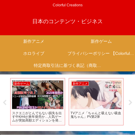
Colorful Creations
日本のコンテンツ・ビジネス
新作アニメ
新作ゲーム
ホロライブ
プライバシーポリシー 【Colorful Creation】
特定商取引法に基づく表記（商取引に関する開示）
新作アニメ
新作アニメ
んでもない損失を出
TVアニメ「ちゃんと吸えない吸血
TVアニメ「レプリカだっ
年発売か…人気ゲー
鬼ちゃん」PV第2弾
する。」ティザーPV【202
エディションを発表
決定】
がブチギレる…新作
が不安すぎる…PS6
玉になりそう