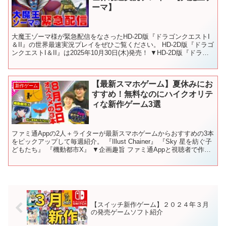
ーマ】
大魔王ゾーマ様が緊急配信をなさったHD-2D版『ドラゴンクエストI
＆II』の世界最速実況プレイをぜひご覧ください。 HD-2D版『ドラゴ
ンクエストI＆II』は2025年10月30日(木)発売！ ▼HD-2D版『ドラゴ
ンクエストI＆II』公式...
【最新スマホゲーム】夏休みにお
新作ゲーム
すすめ！無料なのにハイクオリテ
ィな新作ゲーム3選
ファミ通Appの2人＋ライターが最新スマホゲームからおすすめの3本
をピックアップして毎週紹介。 『Illust Chainer』 『Sky 星を紡ぐ子
どもたち』 『機動都市X』 ▼企画趣旨 ファミ通Appと視聴者で作り
上げていく新企画“新作...
【スイッチ新作ゲーム】２０２４年３月
の発売ゲームソフト紹介