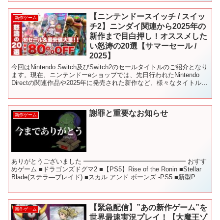
【ニンテンドースイッチ / スイッ
新作ゲーム
チ2】ニンダイ関連から2025年の
新作まで目白押し！オススメした
い怒涛の20選【サマーセール /
2025】
今回はNintendo Switch及びSwitch2のセールタイトルのご紹介となり
ます。現在、ニンテンドーeショップでは、先日行われたNintendo
Directの関連作品や2025年に発売された新作など、様々なタイトルが
お求めやすくな...
謝罪と重要なお知らせ
新作ゲーム
ありがとうございました ━━━━━━━━━━━━━━━━ おすす
めゲーム ■ドラゴンズドグマ2 ■【PS5】Rise of the Ronin ■Stellar
Blade(ステラ―ブレイド) ■スカル アンド ボーンズ -PS5 ■新型P...
【緊急配信】”あの新作ゲーム”を
新作ゲーム
世界最速実況プレイ！【大魔王ゾ