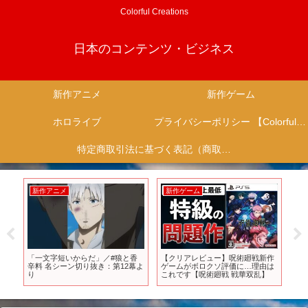
Colorful Creations
日本のコンテンツ・ビジネス
新作アニメ
新作ゲーム
ホロライブ
プライバシーポリシー 【Colorful Creation】
特定商取引法に基づく表記（商取引に関する開示）
新作アニメ
新作ゲーム
新
「一文字短いからだ」／#狼と香
【クリアレビュー】呪術廻戦新作
T
フォ
辛料 名シーン切り抜き：第12幕よ
ゲームがボロクソ評価に…理由は
ーP
!?
り
これです【呪術廻戦 戦華双乱】
P