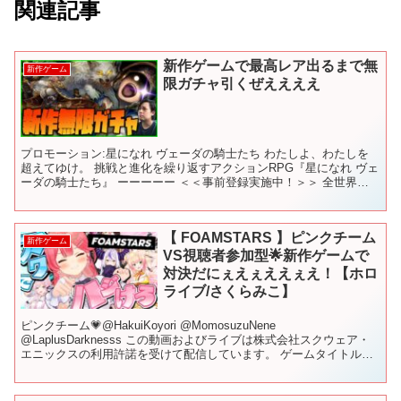
関連記事
新作ゲームで最高レア出るまで無
新作ゲーム
限ガチャ引くぜええええ
プロモーション:星になれ ヴェーダの騎士たち わたしよ、わたしを
超えてゆけ。 挑戦と進化を繰り返すアクションRPG『星になれ ヴェ
ーダの騎士たち』 ーーーーー ＜＜事前登録実施中！＞＞ 全世界で
事前登録者数200万達成！ 事前登録をして報酬...
【 FOAMSTARS 】ピンクチーム
新作ゲーム
VS視聴者参加型🌟新作ゲームで
対決だにぇえぇええぇえ！【ホロ
ライブ/さくらみこ】
ピンクチーム💗@HakuiKoyori @MomosuzuNene
@LaplusDarknesss この動画およびライブは株式会社スクウェア・
エニックスの利用許諾を受けて配信しています。 ゲームタイトル：
『FOAMSTARS』（フォームス...