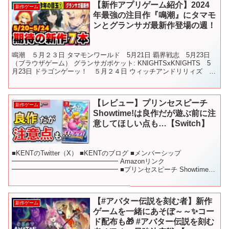
【新作アプリゲーム紹介】2024
新作ゲーム
年最強の注目作『鳴潮』にタマモ
ンとグランサガ最新作登場の週！
鳴潮 ５月２３日 タマモンワールド 5月21日 覇界戦志 5月23日
（ブラウザゲーム） グランサガポケット: KNIGHTSxKNIGHTS 5
月23日 ドラゴンゲーッ！ ５月２４日 ウィッチアンドリリィズ ５
月２４日 DEVIL BLAD...
【レビュー】プリンセスピーチ
新作ゲーム
Showtime!は良作だが遊ぶ前に注
意してほしい点も…【Switch】
■KENTのTwitter（X） ■KENTのブログ ■メンバーシップ
━━━━━━━━━━━━━━━━ Amazonリンク
━━━━━━━━━━━━━━━━ ■プリンセスピーチ Showtime!
━━━━━━━━━━━━━━━━ 目次 ...
【#アバター伝説を刻む者】新作
新作ゲーム
ゲームを一緒にあそぼ～～✨コー
ド配布も🎁 #アバター伝説を刻む