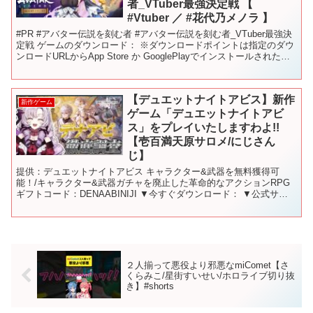
者_VTuber最強決定戦 【
#Vtuber ／ #花代乃メノラ 】
#PR #アバター伝説を刻む者 #アバター伝説を刻む者_VTuber最強決
定戦 ゲームのダウンロード： ※ダウンロードポイントは指定のダウ
ンロードURLからApp Store か GooglePlayでインストールされた場
合のみカウントされ...
【デュエットナイトアビス】新作
新作ゲーム
ゲーム「デュエットナイトアビ
ス」をプレイいたしますわよ!!
【壱百満天原サロメ/にじさん
じ】
提供：デュエットナイトアビス キャラクター&武器を無料獲得可
能！/キャラクター&武器ガチャを廃止した革命的なアクションRPG
ギフトコード：DENAABINIJI ▼今すぐダウンロード： ▼公式サイ
トはこちらから ▼公式X（旧Twitter...
２人揃って悪役より邪悪なmiComet【さ
くらみこ/星街すいせい/ホロライブ切り抜
き】#shorts