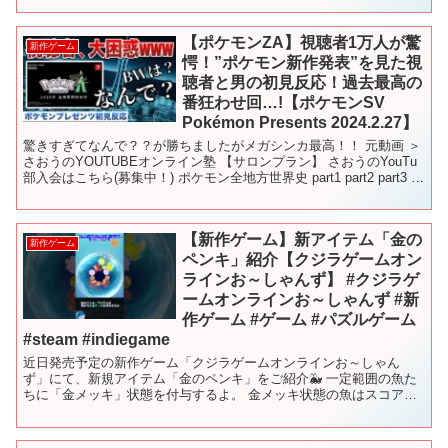
を網羅できます！ ━━━...
【ポケモンZA】視聴者1万人が驚
新作ゲーム
愕！”ポケモン新作発表”を見た視
聴者と男の初見反応！過去最高の
番狂わせ回…!【ポケモンSV
Pokémon Presents 2024.2.27】
驚きすぎてなんで？？が勝ちましたがメガシンカ最高！！ 元動画 ＞
さおうのYOUTUBEオンライン塾 【サロンプラン】 さおうのYouTu
部入会はこちら(募集中！) ポケモン全地方世界史 part1 part2 part3 関
連動画 第３伝説...
【新作ゲーム】新アイテム「金の
新作ゲーム
ペンキ」紹介【クジラゲームオン
ラインお～しゃんず】 #クジラゲ
ームオンラインお～しゃんず #新
作ゲーム #ゲーム #パズルゲーム
#steam #indiegame
近日発売予定の新作ゲーム「クジラゲームオンラインお～しゃん
ず」にて、新規アイテム「金のペンキ」をご紹介🐳 一定範囲の魚た
ちに「金メッキ」状態を付与するよ。 金メッキ状態の魚はスコアの
獲得量が増えるよ。 ※開発中につき、実装内容は変更される可...