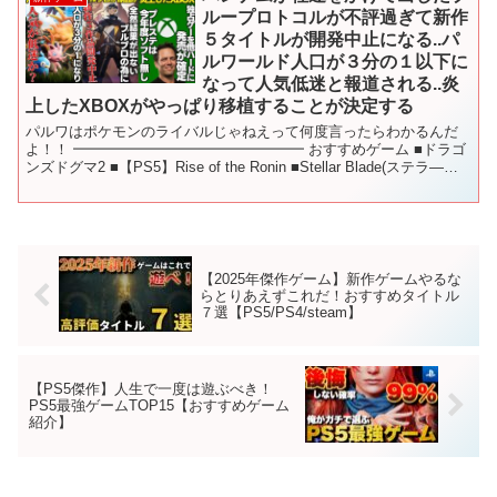
ループロトコルが不評過ぎて新作
５タイトルが開発中止になる..パ
ルワールド人口が３分の１以下に
なって人気低迷と報道される..炎
上したXBOXがやっぱり移植することが決定する
パルワはポケモンのライバルじゃねえって何度言ったらわかるんだ
よ！！ ━━━━━━━━━━━━━━━━ おすすめゲーム ■ドラゴ
ンズドグマ2 ■【PS5】Rise of the Ronin ■Stellar Blade(ステラ―ブ
レイド) ■...
【2025年傑作ゲーム】新作ゲームやるな
らとりあえずこれだ！おすすめタイトル
７選【PS5/PS4/steam】
【PS5傑作】人生で一度は遊ぶべき！
PS5最強ゲームTOP15【おすすめゲーム
紹介】