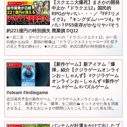
【スクエニ大爆死】まさかの開発
新作ゲーム
中止か『ドラクエ12』国民的
RPGがヤバい・・・／『FF7リメ
イク3』『キングダムハーツ4』ヤ
バい？PS5依存がかなりヤバそう
約221億円の特別損失 廃棄損 DQ12
■一言二言 ・ダークファンタジーの『ドラゴンクエスト12』が一旦
白紙かもね🤔 ・冒頭の映像は『ドラゴンクエストヒーローズII 双子
の王と予言の終わり』 ■スクエニHD、約221億円の特別損失を計上
へ 開発ゲームの見直しでコンテンツ廃棄損 以...
【新作ゲーム】新アイテム「爆
新作ゲーム
弾」紹介【クジラゲームオンライ
ンお～しゃんず】 #クジラゲーム
オンラインお～しゃんず #新作ゲ
ーム #ゲーム #パズルゲーム
#steam #indiegame
近日発売予定の新作ゲーム「クジラゲームオンラインお～しゃん
ず」にて、新規アイテム「爆弾」をご紹介🐳 ヒットさせた魚を消滅
させるよ。 大きなおじゃまや隙間に入りこんでしまった魚を消して
盤面整理しよう。 ※開発中につき、実装内容は変更される可能...
バンナムが社運をかけて出したブ
新作ゲーム