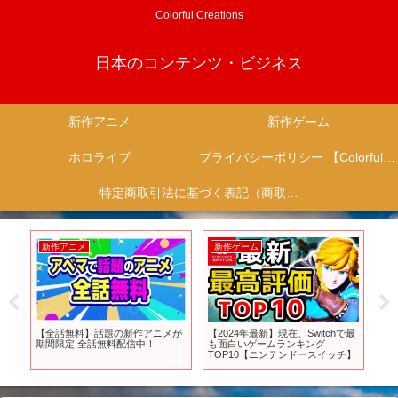
Colorful Creations
日本のコンテンツ・ビジネス
新作アニメ
新作ゲーム
ホロライブ
プライバシーポリシー 【Colorful Creation】
特定商取引法に基づく表記（商取引に関する開示）
新作アニメ
新作ゲーム
新
【全話無料】話題の新作アニメが
【2024年最新】現在、Switchで最
『Ma
期間限定 全話無料配信中！
も面白いゲームランキング
ロ
TOP10【ニンテンドースイッチ】
ラー 