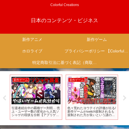
Colorful Creations
日本のコンテンツ・ビジネス
新作アニメ
新作ゲーム
ホロライブ
プライバシーポリシー 【Colorful Creation】
特定商取引法に基づく表記（商取引に関する開示）
新作ゲーム
新作ゲーム
新
』
引退者続出中の覇権ゲー判明… 売
色々荒れたヨウテイの評価が出る/
【最
、連
上・ユーザー数の変化から人気ソ
新作ゲームがswitch規制されるも
GA
シャゲの現状を分析【アプリゲー
規制された方が良いという謎の現
ぎ
ム】【ゆっくり解説】【おすすめ
象が発生/新作ソシャゲがスパイダ
介！
ゲーム】【ウマ娘】【ブルアカ】
ー×GTA等の要素を含み過ぎてる
【メガニケ】【原神】【スターレ
がガチャ無しでソシャゲ界隈どう
イル】
なる