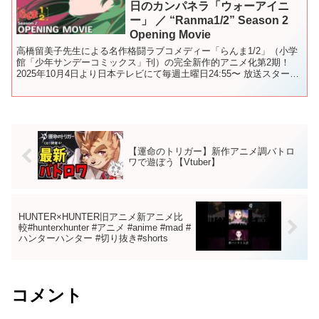
日のカンパネラ「ウォーアイニ
ー」 ／ “Ranma1/2” Season 2
Opening Movie
高橋留美子先生による名作格闘ラブコメディー「らんま1/2」（小学
館「少年サンデーコミックス」刊）の完全新作的アニメ化第2期！
2025年10月4日より日本テレビにて毎週土曜日24:55〜 放送スター
ト！ 日本テレビ系にて順次全国放送！ 放送...
【運命のトリガー】新作アニメ調バトロ
ワで遊ぼう【Vtuber】
HUNTER×HUNTER旧アニメ新アニメ比
較#hunterxhunter #アニメ #anime #mad #
ハンターハンター #切り抜き#shorts
コメント