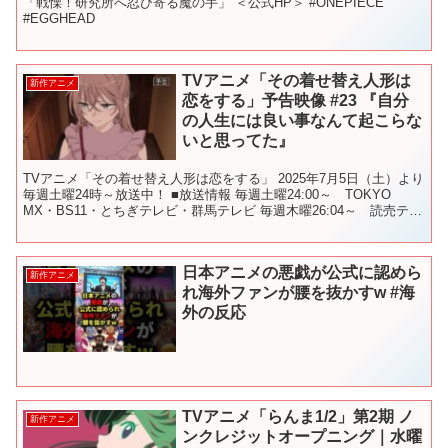
「戦慄！研究所へ忍び寄る魔の手」 ＜公式HP＞ #ONEPIECE
#EGGHEAD
TVアニメ「その着せ替え人形は
新作アニメ
恋をする」予告映像 #23 『自分
の人生には良い事なんて起こらな
いと思ってた』
TVアニメ「その着せ替え人形は恋をする」 2025年7月5日（土）より
毎週土曜24時～放送中！ ■放送情報 毎週土曜24:00～ TOKYO
MX・BS11・とちぎテレビ・群馬テレビ 毎週木曜26:04～ 読売テレ
ビ 毎週木曜26:30～ ...
日本アニメの悪戯が公式に認めら
新作アニメ
れ海外ファンが腰を抜かすw #海
外の反応
TVアニメ「らんま1/2」第2期 ノ
新作アニメ
ンクレジットオープニング｜水曜