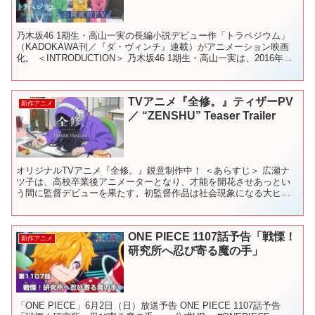
乃木坂46 1期生・高山一実の長編小説デビュー作「トラペジウム」
（KADOKAWA刊／『ダ・ヴィンチ』連載）がアニメーション映画
化。 ＜INTRODUCTION＞ 乃木坂46 1期生・高山一実は、2016年か
ら雑誌『ダ・ヴィンチ』で長編小説...
TVアニメ『全修。』ティザーPV
新作アニメ
／ “ZENSHU” Teaser Trailer
オリジナルTVアニメ『全修。』鋭意制作中！ ＜あらすじ＞ 広瀬ナ
ツ子は、高校卒業後アニメーターとなり、才能を開花させあっとい
う間に監督デビューを果たす。初監督作品は社会現象になる大ヒッ
ト。新進気鋭の天才監督と世間でも評価され、次回作は初恋を...
ONE PIECE 1107話予告「戦慄！
新作アニメ
研究所へ忍び寄る魔の手」
「ONE PIECE」6月2日（日）放送予告 ONE PIECE 1107話予告