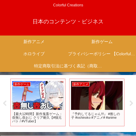
Colorful Creations
日本のコンテンツ・ビジネス
新作アニメ
新作ゲーム
ホロライブ
プライバシーポリシー 【Colorful Creation】
特定商取引法に基づく表記（商取引に関する開示）
新作ゲーム
新作アニメ
新
カデ
【最大12時間】新作鬼畜ゲーム：
『予約してるじゃん!!!』 #推しの
【キ
ト』
壺無し壺おじ クリア耐久【#猫元
子 #oshinoko #アニメ# #anime
「黄
ス」
パト / #VTuber】
定！
宮本
ち