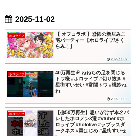
2025-11-02
【 オフコラボ 】恐怖の新居みこ
ホロライブ
宅パーティー【ホロライブ/さく
らみこ】
2025.11.02
40万再生🎉 ねねちの足を閉じる
ホロライブ
トワ様 #ホロライブ #切り抜き #
星街すいせい #常闇トワ #桃鈴ね
ね
2025.11.02
【㊗️50万再生】思いがけず本名バ
ホロライブ
レしたホロメン3選 #vtuber #ホ
ロライブ #hololive #ラプラスダ
ークネス #轟はじめ #星街すいせ