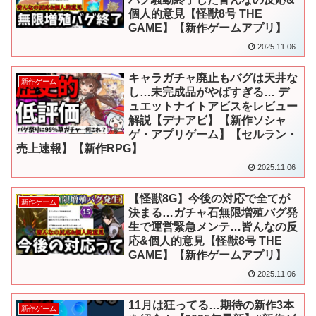
個人的意見【怪獣8号 THE
GAME】【新作ゲームアプリ】
2025.11.06
キャラガチャ廃止もバグは天井な
新作ゲーム
し…未完成品がやばすぎる… デ
ュエットナイトアビスをレビュー
解説【デナアビ】【新作ソシャ
ゲ・アプリゲーム】【セルラン・
売上速報】【新作RPG】
2025.11.06
【怪獣8G】今後の対応で全てが
新作ゲーム
決まる…ガチャ石無限増殖バグ発
生で運営緊急メンテ…皆んなの反
応&個人的意見【怪獣8号 THE
GAME】【新作ゲームアプリ】
2025.11.06
11月は狂ってる…期待の新作3本
新作ゲーム