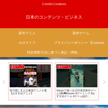
Colorful Creations
日本のコンテンツ・ビジネス
新作アニメ
新作ゲーム
ホロライブ
プライバシーポリシー 【Colorful Creation】
特定商取引法に基づく表記（商取引に関する開示）
新作アニメ
新作ゲーム
新
作
実力隠し主人公最強アニメ６選
Steamで遊べる10月発売新作ゲー
神
【おすすめアニメ】
ム3選🎮#steam #ゲーミング #お
いる
すすめゲーム #ゲーム紹介
ゲー
#mdlmake #shorts #ゲーム実況