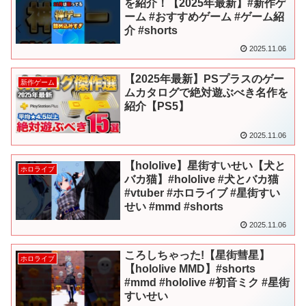
を紹介！【2025年最新】#新作ゲ
ーム #おすすめゲーム #ゲーム紹
介 #shorts
2025.11.06
【2025年最新】PSプラスのゲー
新作ゲーム
ムカタログで絶対遊ぶべき名作を
紹介【PS5】
2025.11.06
【hololive】星街すいせい【犬と
ホロライブ
バカ猫】#hololive #犬とバカ猫
#vtuber #ホロライブ #星街すい
せい #mmd #shorts
2025.11.06
ころしちゃった!【星街彗星】
ホロライブ
【hololive MMD】#shorts
#mmd #hololive #初音ミク #星街
すいせい