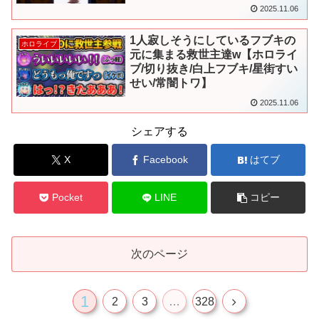
2025.11.06
1人寂しそうにしているフブキの
ホロライブ
元に集まる救世主達w【ホロライ
ブ/切り抜き/白上フブキ/星街すい
せい/常闇トワ】
2025.11.06
シェアする
X
Facebook
はてブ
Pocket
LINE
コピー
次のページ
1
次
2
3
…
328