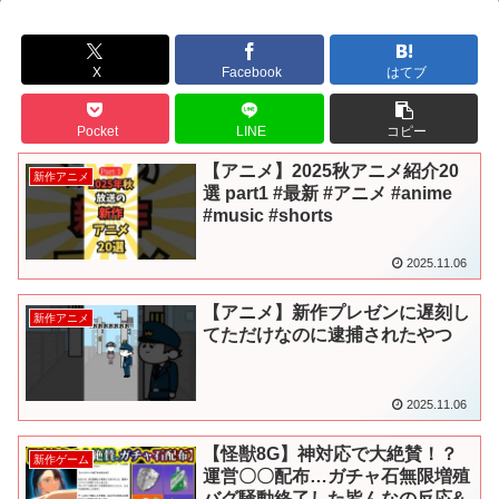
X
Facebook
はてブ
Pocket
LINE
コピー
【アニメ】2025秋アニメ紹介20
新作アニメ
選 part1 #最新 #アニメ #anime
#music #shorts
2025.11.06
【アニメ】新作プレゼンに遅刻し
新作アニメ
てただけなのに逮捕されたやつ
2025.11.06
【怪獣8G】神対応で大絶賛！？
新作ゲーム
運営〇〇配布…ガチャ石無限増殖
バグ騒動終了した皆んなの反応&