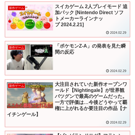
スイカゲーム 2人プレイモード 追
新作ゲーム
加パック [Nintendo Direct ソフ
トメーカーラインナッ
プ 2024.2.21]
2024.02.29
「ポケモンZ-A」の発表を見た瞬
新作ゲーム
間の反応
2024.02.29
大注目されていた新作オープンワ
新作ゲーム
ールド【Nightingale】が世界観
バツグンで最高のゲームだった。
一方で評価は…今後どうやって覇
権に上がれるか要注目の作品【ナ
イチンゲール】
2024.02.29