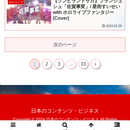
【ゾンビランドサガ】フランシュ
ホロライブ
シュ「佐賀事変」/ 星街すいせい
with ホロライブファンタジー
(Cover)
2024.02.29
次のページ
1
次
2
3
…
33
へ
日本のコンテンツ・ビジネス
Copyright © 2024 日本のコンテンツ・ビジネス All Rights
Reserved.