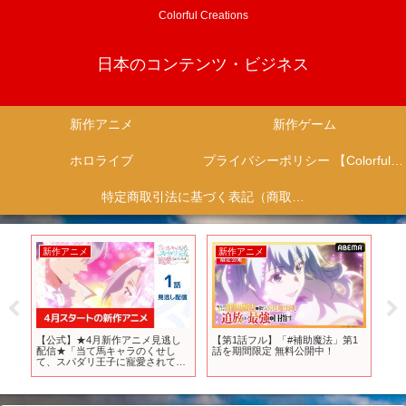
Colorful Creations
日本のコンテンツ・ビジネス
新作アニメ
新作ゲーム
ホロライブ
プライバシーポリシー 【Colorful Creation】
特定商取引法に基づく表記（商取引に関する開示）
新作アニメ
新作アニメ
新
っ
【公式】★4月新作アニメ見逃し
【第1話フル】「#補助魔法」第1
『Ma
ゲ
配信★「当て馬キャラのくせし
話を期間限定 無料公開中！
ロ
遊
て、スパダリ王子に寵愛されてい
ラー 
す
ます。」第1話期間限定本編配信