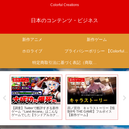
Colorful Creations
日本のコンテンツ・ビジネス
新作アニメ
新作ゲーム
ホロライブ
プライバシーポリシー 【Colorful Creation】
特定商取引法に基づく表記（商取引に関する開示）
新作ゲーム
新作ゲーム
新
特
【調査】Twitterで酷評すぎる新作
四ノ宮功 キャラストーリー【怪
終
ゲーム『Land Arcana』はこんな
獣8号 THE GAME】フルボイス
神ゲ
UB]
ゲームでした【ランドアルカナ】
【新作ゲーム】
【land arcana】【クソゲー】【ソ
シャゲ】【スマホゲーム】【サー
ビス終了】