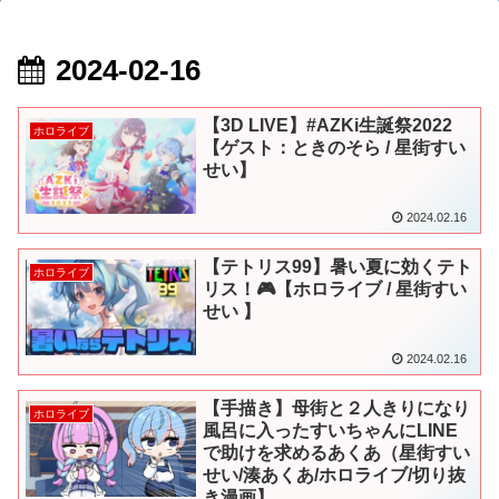
2024-02-16
【3D LIVE】#AZKi生誕祭2022
ホロライブ
【ゲスト：ときのそら / 星街すい
せい】
2024.02.16
【テトリス99】暑い夏に効くテト
ホロライブ
リス！🎮【ホロライブ / 星街すい
せい 】
2024.02.16
【手描き】母街と２人きりになり
ホロライブ
風呂に入ったすいちゃんにLINE
で助けを求めるあくあ（星街すい
せい/湊あくあ/ホロライブ/切り抜
き漫画】