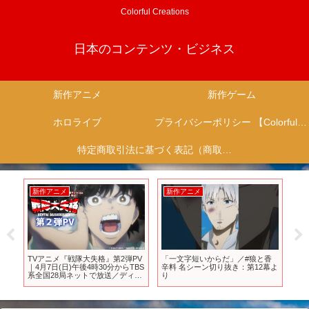
Colorful Creations
日本のコンテンツ・ビジネス
新作アニメ
新作ゲーム
ホロライブ
プライバシーポリシー 【Colorful Creation】
特定商取引法に基づく表記（商取引に関する開示）
新作アニメ
新作アニメ
新
ー
TVアニメ『戦隊大失格』第2弾PV
「一文字短いからだ」／#狼と香
【4
タロ
｜4月7日(日)午後4時30分からTBS
辛料 名シーン切り抜き：第12幕よ
作
〇〇
系全国28局ネットで放送／ディズ
り
占
ニープラスで全話見放題 独占
メ