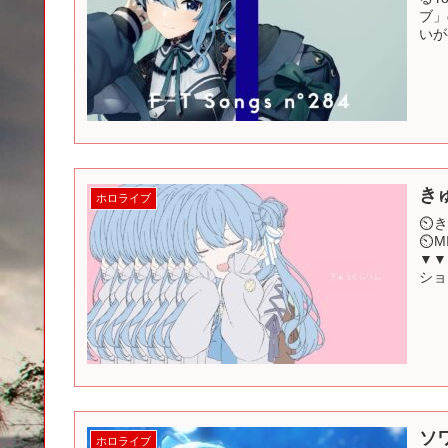
ブ」
いが
きゅ
ホロライブ
⏲き
⏲MI
▼▼
ショ
ソワ
ホロライブ