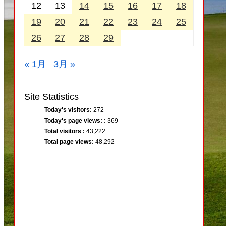
12
13
14
15
16
17
18
19
20
21
22
23
24
25
26
27
28
29
« 1月
3月 »
Site Statistics
Today's visitors:
272
Today's page views: :
369
Total visitors :
43,222
Total page views:
48,292