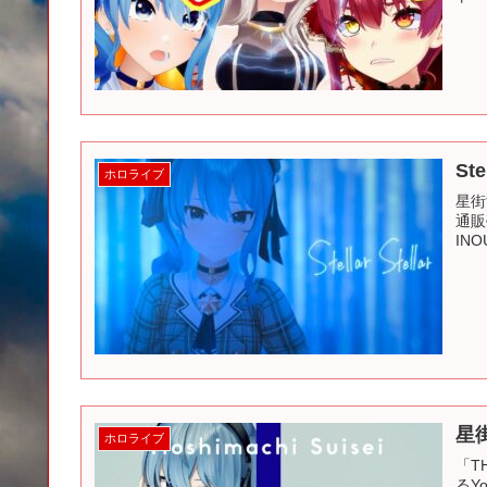
Ste
ホロライブ
星街す
通販
INO
星街
ホロライブ
「T
るY