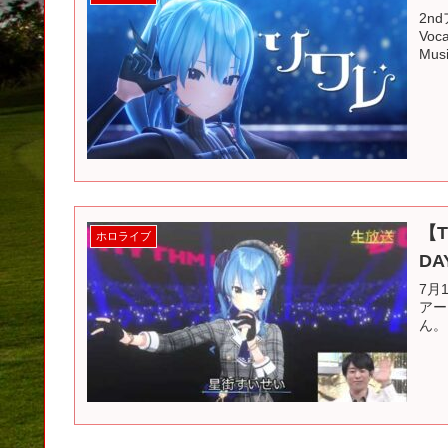
2n
Voca
Musi
【T
ホロライブ
DAY
7月
アー
ん。 