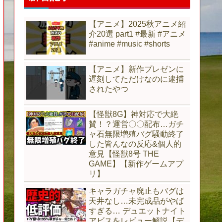
【アニメ】2025秋アニメ紹
介20選 part1 #最新 #アニメ
#anime #music #shorts
【アニメ】新作プレゼンに
遅刻してただけなのに逮捕
されたやつ
【怪獣8G】神対応で大絶
賛！？運営〇〇配布…ガチ
ャ石無限増殖バグ騒動終了
した皆んなの反応&個人的
意見【怪獣8号 THE
GAME】【新作ゲームアプ
リ】
キャラガチャ廃止もバグは
天井なし…未完成品がやば
すぎる… デュエットナイト
アビスをレビュー解説【デ