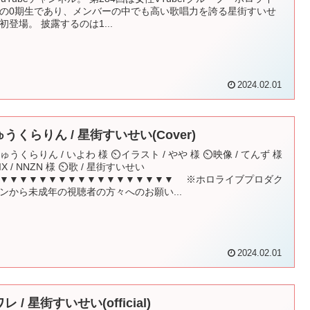
の0期生であり、メンバーの中でも高い歌唱力を誇る星街すいせ
初登場。 披露するのは1...
2024.02.01
うくらりん / 星街すいせい(Cover)
ゅうくらりん / いよわ 様 ⏲イラスト / やや 様 ⏲映像 / てんず 様
X / NNZN 様 ⏲歌 / 星街すいせい
▼▼▼▼▼▼▼▼▼▼▼▼▼▼▼▼▼▼ ※ホロライブプロダク
ンから未成年の視聴者の方々へのお願い...
2024.02.01
レ / 星街すいせい(official)