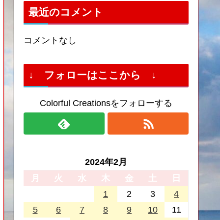
最近のコメント
コメントなし
↓ フォローはここから ↓
Colorful Creationsをフォローする
2024年2月
月
火
水
木
金
土
日
1
2
3
4
5
6
7
8
9
10
11