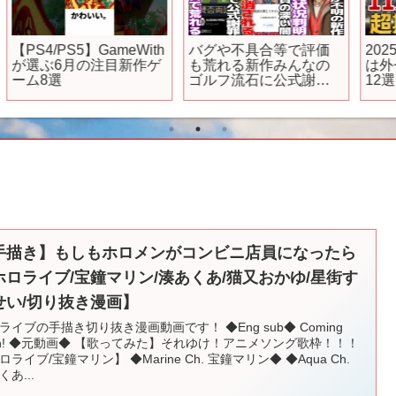
ー
『祇（くにつがみ）：
『転生したらスライム
Path of the Goddess』
だった件』第3期 PV第
2nd Trailer “神楽”
1弾【2024年4月、連続2
クール放送！】
手描き】もしもホロメンがコンビニ店員になったら
ホロライブ/宝鐘マリン/湊あくあ/猫又おかゆ/星街す
せい/切り抜き漫画】
ライブの手描き切り抜き漫画動画です！ ◆Eng sub◆ Coming
on! ◆元動画◆ 【歌ってみた】それゆけ！アニメソング歌枠！！！
ロライブ/宝鐘マリン】 ◆Marine Ch. 宝鐘マリン◆ ◆Aqua Ch.
くあ...