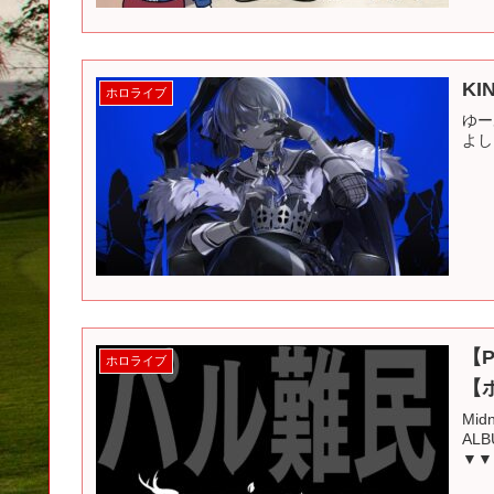
KI
ホロライブ
ゆーあ
よし
【
ホロライブ
【
Midn
ALB
▼▼