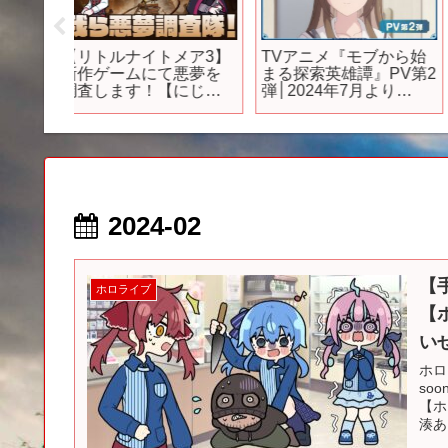
4月に発
【期待作多数!?】２０２
【Baby Steps/新作ゲ
新作ゲ
４年７月新作ゲーム紹
ム実況】一歩一歩確実
介!ついにあの超期待作
に進むことの大切さを
chおすす
PS4 PS5 新作 ソフトが
教えてもらう【インデ
発売される!?【スイッチ
ィーゲー
おすすめソフト】
ム/#indiegames】
2024-02
【
ホロライブ
【
い
ホロ
so
【ホ
湊あ