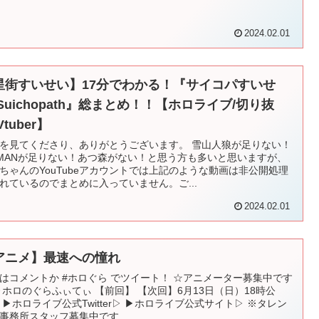
2024.02.01
星街すいせい】17分でわかる！『サイコパすいせ
Suichopath』総まとめ！！【ホロライブ/切り抜
Vtuber】
を見てくださり、ありがとうございます。 雪山人狼が足りない！
TMANが足りない！あつ森がない！と思う方も多いと思いますが、
ちゃんのYouTubeアカウントでは上記のような動画は非公開処理
れているのでまとめに入っていません。ご...
2024.02.01
アニメ】最速への憧れ
はコメントか #ホロぐら でツイート！ ☆アニメーター募集中です
▶︎ホロのぐらふぃてぃ 【前回】 【次回】6月13日（日）18時公
 ▶ホロライブ公式Twitter▷ ▶ホロライブ公式サイト▷ ※タレン
事務所スタッフ募集中です...