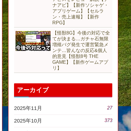
ナアビ】【新作ソシャゲ・
アプリゲーム】【セルラ
ン・売上速報】【新作
RPG】
【怪獣8G】今後の対応で全
てが決まる…ガチャ石無限
増殖バグ発生で運営緊急メ
ンテ…皆んなの反応&個人
的意見【怪獣8号 THE
GAME】【新作ゲームアプ
リ】
アーカイブ
27
2025年11月
373
2025年10月