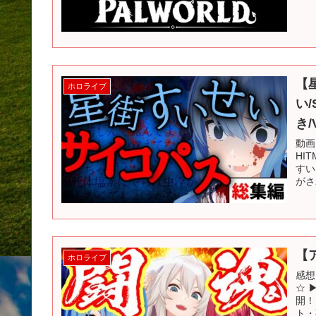
【
ホロライブ
い/
き/
動画
HI
すい
がさ
【
ホロライブ
感想
☆ 
開！
ト・