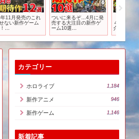
ゲームならではの世界
課金システムを無言で
【機兵
観が楽しめる新作「オ
変更しユーザー困惑す
愛い子
ープンワールド」30
る鳴潮、公式は無言を
ゲーム
選！
貫くも言論統制開
せていた
始?/UBIのアサクリ等が
中国企業出資の会社へ
完全移行、さらば弥助/
大手ゲーム会社が買収
されるも社内の活動家
たちがブチギレる
カテゴリー
1,184
ホロライブ
946
新作アニメ
1,146
新作ゲーム
新着記事