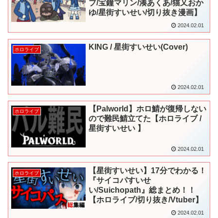
ブ/宝鐘マリン/湊あくあ/猫又おか
ゆ/星街すいせい/切り抜き漫画】
2024.02.01
KING / 星街すいせい(Cover)
ホロライブ
2024.02.01
【Palworld】ホロ鯖が復帰しない
ホロライブ
ので難民鯖立てた【ホロライブ /
星街すいせい 】
2024.02.01
【星街すいせい】17分でわかる！
ホロライブ
『サイコパすいせ
い/Suichopath』総まとめ！！
【ホロライブ/切り抜き/Vtuber】
2024.02.01