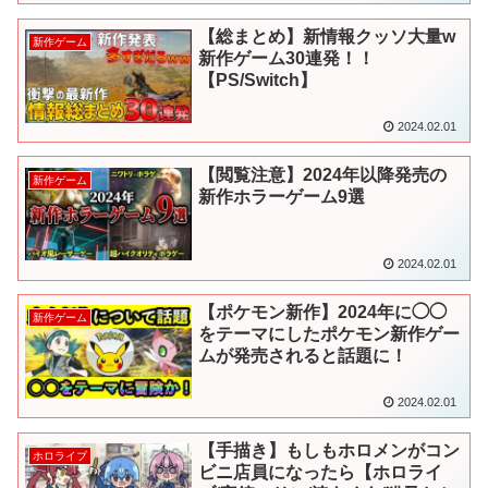
【総まとめ】新情報クッソ大量w
新作ゲーム
新作ゲーム30連発！！
【PS/Switch】
2024.02.01
【閲覧注意】2024年以降発売の
新作ゲーム
新作ホラーゲーム9選
2024.02.01
【ポケモン新作】2024年に◯◯
新作ゲーム
をテーマにしたポケモン新作ゲー
ムが発売されると話題に！
2024.02.01
【手描き】もしもホロメンがコン
ホロライブ
ビニ店員になったら【ホロライ