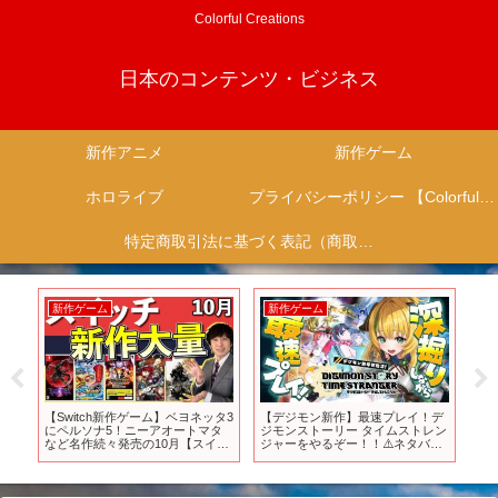
Colorful Creations
日本のコンテンツ・ビジネス
新作アニメ
新作ゲーム
ホロライブ
プライバシーポリシー 【Colorful Creation】
特定商取引法に基づく表記（商取引に関する開示）
新作ゲーム
新作ゲーム
新
ー
【Switch新作ゲーム】ベヨネッタ3
【デジモン新作】最速プレイ！デ
【
る】
にペルソナ5！ニーアオートマタ
ジモンストーリー タイムストレン
バ
など名作続々発売の10月【スイッ
ジャーをやるぞー！！⚠️ネタバレ
ド
チおすすめゲーム】
注意【わんこわんわん/すたすぺ所
ッ
属】
な