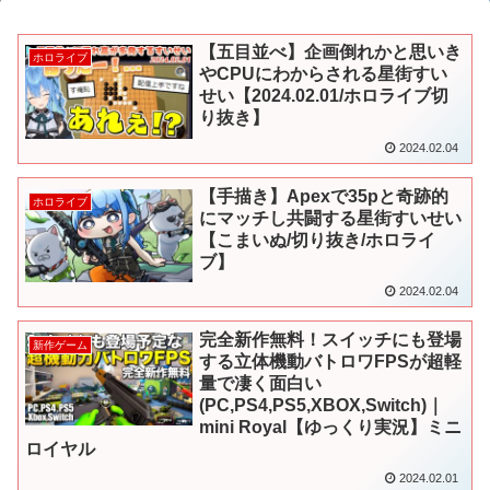
【五目並べ】企画倒れかと思いき
ホロライブ
やCPUにわからされる星街すい
せい【2024.02.01/ホロライブ切
り抜き】
2024.02.04
【手描き】Apexで35pと奇跡的
ホロライブ
にマッチし共闘する星街すいせい
【こまいぬ/切り抜き/ホロライ
ブ】
2024.02.04
完全新作無料！スイッチにも登場
新作ゲーム
する立体機動バトロワFPSが超軽
量で凄く面白い
(PC,PS4,PS5,XBOX,Switch)｜
mini Royal【ゆっくり実況】ミニ
ロイヤル
2024.02.01