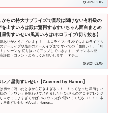
2024.02.05
しからの特大サプライズで普段は聞けない有料級の
声を出すいろは殿に驚愕するすいちゃん面白まとめ
【星街すいせい/風真いろは/ホロライブ/切り抜き】
聴ありがとうございます！！ ホロライブ小学校ではホロライブの
のアーカイブや最新のアーカイブまで すべての「面白い！」「可
！」シーンを 切り抜いてアップしていきます。 チャンネル登
高評価・コメントよろしくお願いします！ ▼チ...
2024.02.05
レ／星街すいせい【Covered by Hanon】
は初めて聴いたときから好きすぎる～！！！ってなった 星街すい
様の「ソワレ」を歌わせて頂きました✨ Ojiさんのアコギアレンジ
しゃかっこよすぎてやばいのでいっぱい聴いてください！！！ 本
：星街すいせい ■Vocal：Hanon...