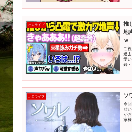
推
ホロライブ
地
ｗ
ご視
過去
愛い
録・
ソワ
ホロライブ
今回
せい
がお
家様