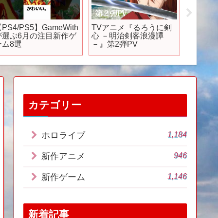
PS4/PS5】GameWith
TVアニメ『るろうに剣
【VAMPI
が選ぶ6月の注目新作ゲ
心 －明治剣客浪漫譚
Masquer
ーム8選
－』第2弾PV
2】新
同時に
【ヴァ
マスカ
ラインズ
カテゴリー
1,184
ホロライブ
946
新作アニメ
1,146
新作ゲーム
新着記事