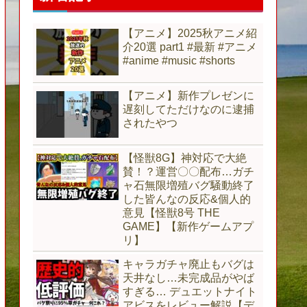
【アニメ】2025秋アニメ紹
介20選 part1 #最新 #アニメ
#anime #music #shorts
【アニメ】新作プレゼンに
遅刻してただけなのに逮捕
されたやつ
【怪獣8G】神対応で大絶
賛！？運営〇〇配布…ガチ
ャ石無限増殖バグ騒動終了
した皆んなの反応&個人的
意見【怪獣8号 THE
GAME】【新作ゲームアプ
リ】
キャラガチャ廃止もバグは
天井なし…未完成品がやば
すぎる… デュエットナイト
アビスをレビュー解説【デ