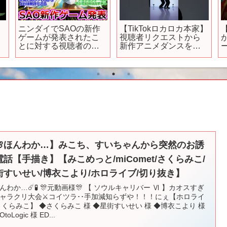
ニンダイでSAOの新作
【TikTokロカロカ本家】
【
ゲームが発表されたこ
視聴者リクエストから
とに対する視聴者の反
新作アニメダンスを作
応集【SAOFD／SAOフ
ってみた！！
ラクチュアード デイド
【KOTARO IDE】
リーム】
🌸ほんわか…】みこち、すいちゃんから突然のお誘
電話【手描き】【みこめっと/miComet/さくらみこ/
街すいせい/博衣こより/ホロライブ/切り抜き】
ほんわか…☄️🧪 🎊元動画様🎊 【 ソウルキャリバー Ⅵ 】カオスすぎ
ャラクリ大会⚔コイツラ･･手加減知らずや！！！にぇ【ホロライ
さくらみこ】 ◆さくらみこ 様 ◆星街すいせい 様 ◆博衣こより 様
toLogic 様 ED...