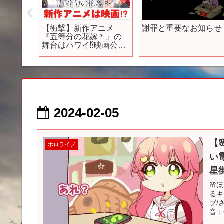
想外の新
【衝撃】新作アニメ
謝罪と重要なお知らせ
4年春の
『五等分の花嫁＊』の
舞台はハワイ⁉︎映画公開
や、ストーリー、アス
タリスクについて考察
2024-02-05
【
ホロライブ
い
星
🌸
るキ
ブ/
音：O