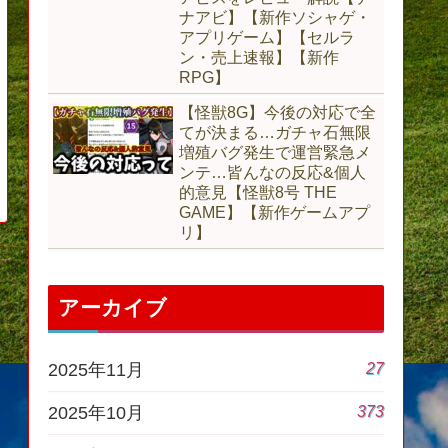
ナアビ】【新作ソシャゲ・
アプリゲーム】【セルラ
ン・売上速報】【新作
RPG】
【怪獣8G】今後の対応で全
てが決まる…ガチャ石無限
増殖バグ発生で運営緊急メ
ンテ…皆んなの反応&個人
的意見【怪獣8号 THE
GAME】【新作ゲームアプ
リ】
アーカイブ
27
2025年11月
373
2025年10月