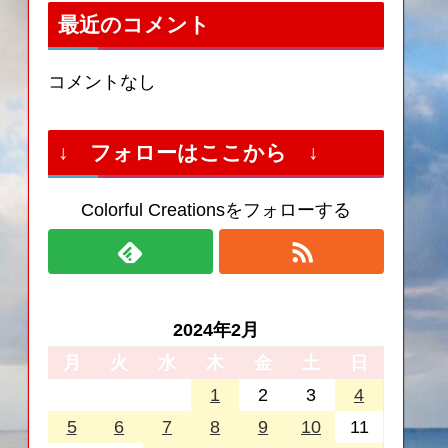
最近のコメント
コメントなし
↓ フォローはここから ↓
Colorful Creationsをフォローする
2024年2月
月
火
水
木
金
土
日
1
2
3
4
5
6
7
8
9
10
11