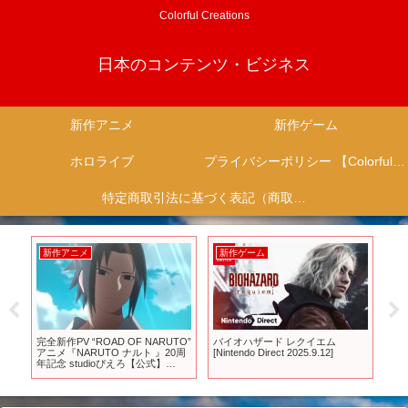
Colorful Creations
日本のコンテンツ・ビジネス
新作アニメ
新作ゲーム
ホロライブ
プライバシーポリシー 【Colorful Creation】
特定商取引法に基づく表記（商取引に関する開示）
新作アニメ
新作ゲーム
新
知
完全新作PV “ROAD OF NARUTO”
バイオハザード レクイエム
【
アニメ『NARUTO ナルト 』20周
[Nintendo Direct 2025.9.12]
配
年記念 studioぴえろ【公式】
話
INDONESIAN REMAke