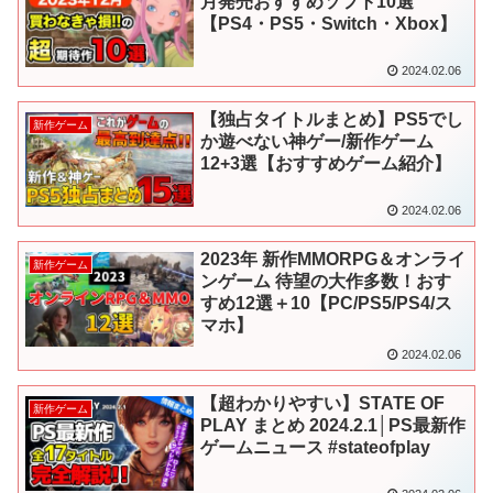
月発売おすすめソフト10選
【PS4・PS5・Switch・Xbox】
2024.02.06
【独占タイトルまとめ】PS5でし
新作ゲーム
か遊べない神ゲー/新作ゲーム
12+3選【おすすめゲーム紹介】
2024.02.06
2023年 新作MMORPG＆オンライ
新作ゲーム
ンゲーム 待望の大作多数！おす
すめ12選＋10【PC/PS5/PS4/ス
マホ】
2024.02.06
【超わかりやすい】STATE OF
新作ゲーム
PLAY まとめ 2024.2.1│PS最新作
ゲームニュース #stateofplay