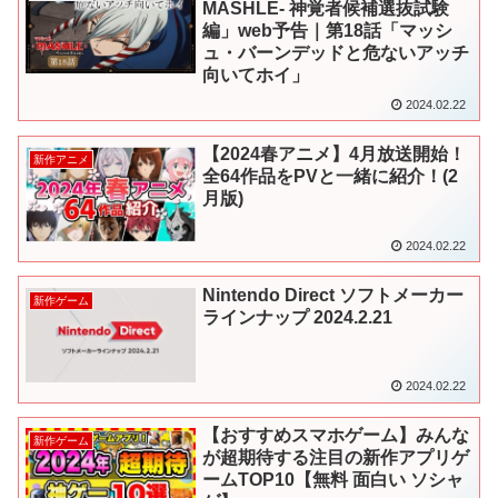
MASHLE- 神覚者候補選抜試験
編」web予告｜第18話「マッシ
ュ・バーンデッドと危ないアッチ
向いてホイ」
2024.02.22
【2024春アニメ】4月放送開始！
新作アニメ
全64作品をPVと一緒に紹介！(2
月版)
2024.02.22
Nintendo Direct ソフトメーカー
新作ゲーム
ラインナップ 2024.2.21
2024.02.22
【おすすめスマホゲーム】みんな
新作ゲーム
が超期待する注目の新作アプリゲ
ームTOP10【無料 面白い ソシャ