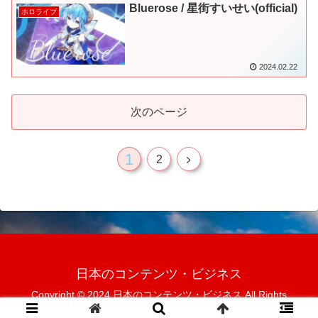
Bluerose / 星街すいせい(official)
ホロライブ
2024.02.22
次のページ
1
次
2
へ
日本のコンテンツ・ビジネス
Copyright © 2024 日本のコンテンツ・ビジネス All Rights
Reserved.