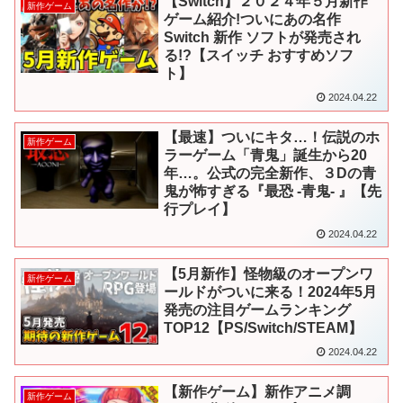
【Switch】２０２４年５月新作
新作ゲーム
ゲーム紹介!ついにあの名作
Switch 新作 ソフトが発売され
る!?【スイッチ おすすめソフ
ト】
2024.04.22
【最速】ついにキタ…！伝説のホ
新作ゲーム
ラーゲーム「青鬼」誕生から20
年…。公式の完全新作、３Dの青
鬼が怖すぎる『最恐 -青鬼- 』【先
行プレイ】
2024.04.22
【5月新作】怪物級のオープンワ
新作ゲーム
ールドがついに来る！2024年5月
発売の注目ゲームランキング
TOP12【PS/Switch/STEAM】
2024.04.22
【新作ゲーム】新作アニメ調
新作ゲーム