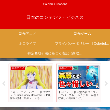
Colorful Creations
日本のコンテンツ・ビジネス
新作アニメ
新作ゲーム
ホロライブ
プライバシーポリシー 【Colorful Creation】
特定商取引法に基づく表記（商取引に関する開示）
新作アニメ
新作ゲーム
新
カデ
「キューティーハニー」新作アニ
【レビュー】任天堂の新作「フォ
【
ト』
メ「Cutie Honey Universe」SP映
ーエバーブルー ルミナス」が色々
ニ
ス」
像が公開 変身シーンも
と惜しい内容だった
説
イ