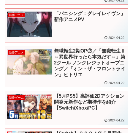
2024.04.22
「パニシング：グレイレイヴン」
新作アニメ
新作アニメPV
2024.04.22
無職転生2期OP②／「無職転生Ⅱ
新作アニメ
～異世界行ったら本気だす～」第
2クール ノンクレジットオープニ
ング／「オン・ザ・フロントライ
ン」ヒトリエ
2024.04.22
【5月PS5】高評価2Dアクション
新作ゲーム
開発元新作など期待作を紹介
【Switch/Xbox/PC】
2024.04.22