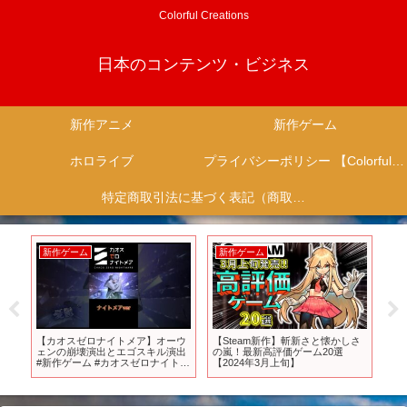
Colorful Creations
日本のコンテンツ・ビジネス
新作アニメ
新作ゲーム
ホロライブ
プライバシーポリシー 【Colorful Creation】
特定商取引法に基づく表記（商取引に関する開示）
新作ゲーム
新作ゲーム
新
話
【カオスゼロナイトメア】オーウ
【Steam新作】斬新さと懐かしさ
【
ェンの崩壊演出とエゴスキル演出
の嵐！最新高評価ゲーム20選
壺
#新作ゲーム #カオスゼロナイトメ
【2024年3月上旬】
元パ
ア #shorts #ゲーム