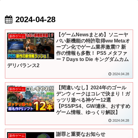
2024-04-28
【ゲームNewsまとめ】ソニーヤ
新作ゲーム
バい新機能の特許取得ww Metaオ
ープン化でゲーム業界激震!? 新
作の情報も多数！ PS5 メタファ
ー 7 Days to Die キングダムカム
デリバランス2
2024.04.28
【間違いなし】2024年のゴール
新作ゲーム
デンウィークはコレで決まり！ガ
ッツリ遊べる神ゲー12選
【PS5/PS4、GW/連休、おすすめ
ゲーム情報、ゆっくり解説】
2024.04.28
謝罪と重要なお知らせ
新作ゲーム