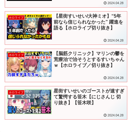
2024.04.28
【星街すいせい/大神ミオ】“5年
ホロライブ
前なら信じられなかった” 躍進を
語る【ホロライブ切り抜き】
2024.04.28
【脳筋クリニック】マリンの鬱を
ホロライブ
荒療治で治そうとするすいちゃん
ｗ【ホロライブ／切り抜き】
2024.04.28
星街すいせいのゴーストが速すぎ
ホロライブ
て驚愕する笹木【にじさんじ 切
り抜き】【笹木咲】
2024.04.28