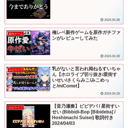
2024.04.28
俺レベ新作ゲームを原作ガチファ
新作ゲーム
ンがレビューしてみた
2024.04.28
乳がないと言われ拗ねるすいちゃ
ホロライブ
ん【ホロライブ切り抜き/星街す
いせい/さくらみこ/みこめっ
と/miComet】
2024.04.28
【音乃瀬奏】ビビデバ / 星街すい
ホロライブ
せい (Bibbidi-Bop [Bibideba] /
Hoshimachi Suisei) 歌詞付き
2024/04/03