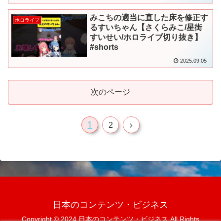
みこちの適当に直した床を修正す
ホロライブ
るすいちゃん【さくらみこ/星街
すいせい/ホロライブ切り抜き】
#shorts
2025.09.05
次のページ
1
次
2
へ
日本のコンテンツ・ビジネス
Copyright © 2024 日本のコンテンツ・ビジネス All Rights