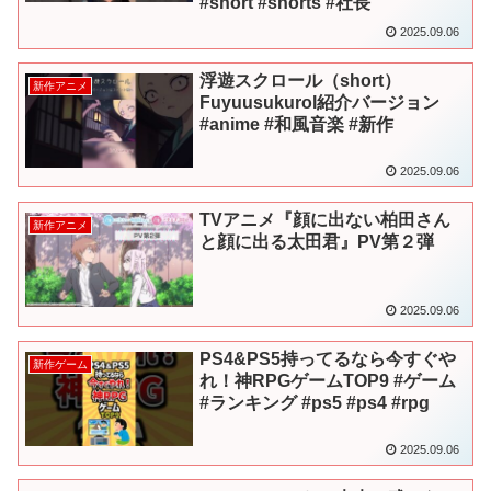
#short #shorts #社長
2025.09.06
浮遊スクロール（short）
新作アニメ
Fuyuusukurol紹介バージョン
#anime #和風音楽 #新作
2025.09.06
TVアニメ『顔に出ない柏田さん
新作アニメ
と顔に出る太田君』PV第２弾
2025.09.06
PS4&PS5持ってるなら今すぐや
新作ゲーム
れ！神RPGゲームTOP9 #ゲーム
#ランキング #ps5 #ps4 #rpg
2025.09.06