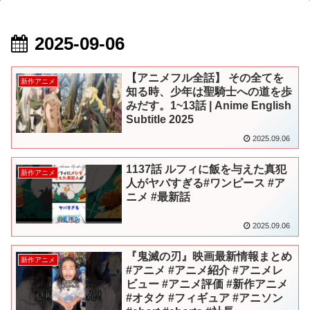
2025-09-06
【アニメフル全話】 その全てを
新作アニメ
知る時、少年は聖騎士への道を歩
みだす。1~13話 | Anime English
Subtitle 2025
2025.09.06
1137話 ルフィに飯を与えた真犯
新作アニメ
人がヤバすぎる#ワンピース #ア
ニメ #最新話
2025.09.06
『鬼滅の刃』映画最新情報まとめ
新作アニメ
#アニメ #アニメ紹介 #アニメレ
ビュー #アニメ評価 #新作アニメ
#オタク #フィギュア #アニソン