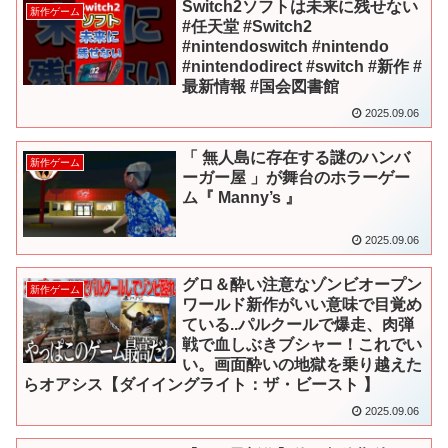
Switch2ソフトは未来に残せない
新作ゲーム
#任天堂 #Switch2
#nintendoswitch #nintendo
#nintendodirect #switch #新作 #
最新情報 #国会図書館
2025.09.06
「 無人島に存在する謎のハンバ
新作ゲーム
ーガー屋 」が舞台のホラーゲー
ム『 Manny’s 』
2025.09.06
グロ＆酔い注意なゾンビオープン
新作ゲーム
ワールド新作がいい意味で目覚め
ている..パルクールで爆走、肉弾
戦で血しぶきブシャー！これでい
い。画面酔いの地獄を乗り越えた
らオアシス【ダイイングライト：ザ・ビースト 】
2025.09.06