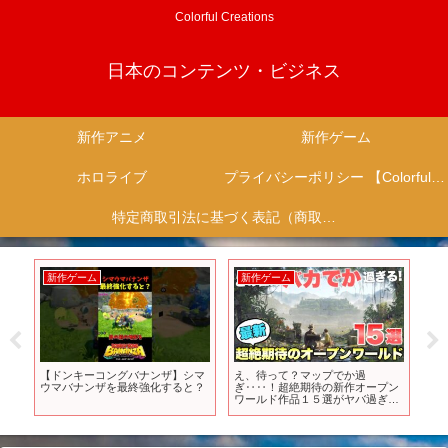
Colorful Creations
日本のコンテンツ・ビジネス
新作アニメ
新作ゲーム
ホロライブ
プライバシーポリシー 【Colorful Creation】
特定商取引法に基づく表記（商取引に関する開示）
新作ゲーム
新作ゲーム
新
張
【ドンキーコングバナンザ】シマ
え、待って？マップでか過
アニ
ル
ウマバナンザを最終強化すると？
ぎ‥‥！超絶期待の新作オープン
本
ワールド作品１５選がヤバ過ぎ
｜O
る！【最新ゲーム紹介】【おすす
Ha
めゲーム】
TO
【PS4/PS5/Switch/XSX/STEAM】
送