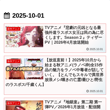
2025-10-01
TVアニメ『悲劇の元凶となる最
新作アニメ
強外道ラスボス女王は民の為に尽
くします。Season２』ティザー
PV｜2026年4月放送開始
2025.10.01
【放送直前！】2025年10月から
新作アニメ
始まる秋アニメ(ラノベ枠)全15作
品の魅力をラノベ中毒者が話して
いく。【とんでもスキルで異世界
放浪メシ/嘆きの亡霊/最ひと/野生
のラスボス/千歳くん】
2025.10.01
TVアニメ『地獄楽』第二期 第一
新作アニメ
弾PV／2026年1月放送・配信開