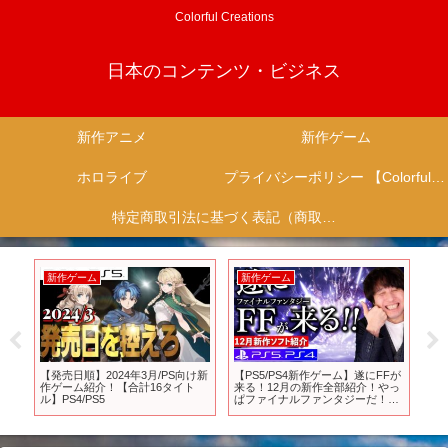
Colorful Creations
日本のコンテンツ・ビジネス
新作アニメ
新作ゲーム
ホロライブ
プライバシーポリシー 【Colorful Creation】
特定商取引法に基づく表記（商取引に関する開示）
新作ゲーム
新作ゲーム
新
w
【発売日順】2024年3月/PS向け新
【PS5/PS4新作ゲーム】遂にFFが
『真
作ゲーム紹介！【合計16タイト
来る！12月の新作全部紹介！やっ
Re
ル】PS4/PS5
ぱファイナルファンタジーだ！
ー
【おすすめゲームソフト】