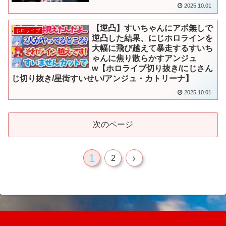
2025.10.01
【逆凸】すいちゃんにアポ無しで
ホロライブ
逆凸した結果、にじホロラインを
大幅に飛び越えて暴走するすいち
ゃんに焦り散らかすアンジュ
w【ホロライブ切り抜き/にじさん
じ切り抜き/星街すいせい/アンジュ・カトリーナ】
2025.10.01
次のページ
1
次
2
へ