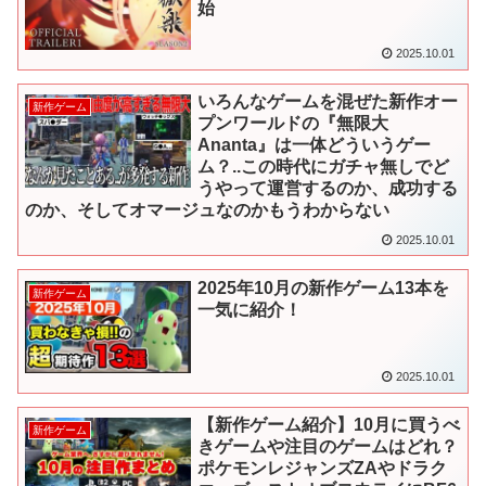
始
2025.10.01
いろんなゲームを混ぜた新作オー
新作ゲーム
プンワールドの『無限大
Ananta』は一体どういうゲー
ム？..この時代にガチャ無しでど
うやって運営するのか、成功する
のか、そしてオマージュなのかもうわからない
2025.10.01
2025年10月の新作ゲーム13本を
新作ゲーム
一気に紹介！
2025.10.01
【新作ゲーム紹介】10月に買うべ
新作ゲーム
きゲームや注目のゲームはどれ？
ポケモンレジャンズZAやドラク