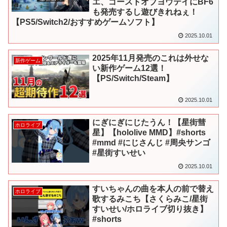
エ、ゴーストオブヨウテイにBF6
も発売するし遊びきれねぇ！
【PS5/Switch2/おすすめゲームソフト】
2025.10.01
2025年11月発売のこれは外せな
新作ゲーム
い新作ゲーム12選！
【PS/Switch/Steam】
2025.10.01
にぎにぎにじたうん！【星街彗
ホロライブ
星】【hololive MMD】#shorts
#mmd #にじさんじ #周央サンゴ
#星街すいせい
2025.10.01
すいちゃんの曲を本人の前で替え
ホロライブ
歌するみこち【さくらみこ/星街
すいせい/ホロライブ切り抜き】
#shorts