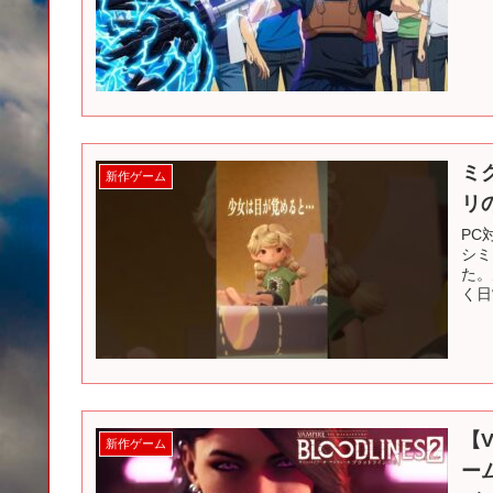
ミ
新作ゲーム
リ
PC
シミ
た。
く日
【V
新作ゲーム
ー