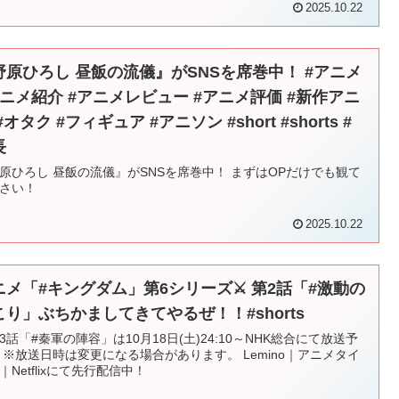
2025.10.22
野原ひろし 昼飯の流儀』がSNSを席巻中！ #アニメ
アニメ紹介 #アニメレビュー #アニメ評価 #新作アニ
#オタク #フィギュア #アニソン #short #shorts #
長
原ひろし 昼飯の流儀』がSNSを席巻中！ まずはOPだけでも観て
さい！
2025.10.22
ニメ「#キングダム」第6シリーズ⚔ 第2話「#激動の
こり」ぶちかましてきてやるぜ！！#shorts
第3話「#秦軍の陣容」は10月18日(土)24:10～NHK総合にて放送予
 ※放送日時は変更になる場合があります。 Lemino｜アニメタイ
｜Netflixにて先行配信中！