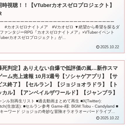
同時視聴！！【VTuberカオスゼロプロジェクト】
R
ーーーーーーーーーーーーーーーーーーーーーーーーーーーー
R #カオスゼロナイトメア #Vカオゼロ ▼絶望から希望を探るダ
ファンタジーRPG『カオスゼロナイトメア』×VTuberイベント
Tuberカオスゼロプロジェクト』が...
2025.10.22
爆死判定】ありえない自爆で低評価の嵐…新作スマ
ゲーム売上速報 10月3週号【ソシャゲアプリ】【サ
ビス終了】【セルラン】【ジョジョオラドラ】【ト
ッカル】【アンベイルザワールド】【ジャンブラ】
ャンル別再生リスト ■過去動画まとめて再生 ■X(Twitter):
itch(生放送): ■セルラン参考 Game-i様: BGM:Tobu - Candyland ■
キーワード ジョジョの奇妙な冒険オラオラオーバードライブ...
2025.10.22