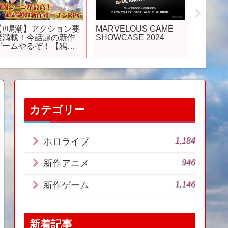
【#鳴潮】アクション要
MARVELOUS GAME
【7月ア
素満載！今話題の新作
SHOWCASE 2024
ニメ全6
ゲームやるぞ！【鴉紋
放送日
ゆうく／のなめぷろだ
声優・制
くしょん】
めアニ
SP】
カテゴリー
1,184
ホロライブ
946
新作アニメ
1,146
新作ゲーム
新着記事