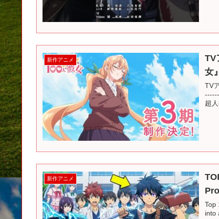
T
新作アニメ
女』
TVア
--
超人
TOP
新作アニメ
Pro
Top 
into