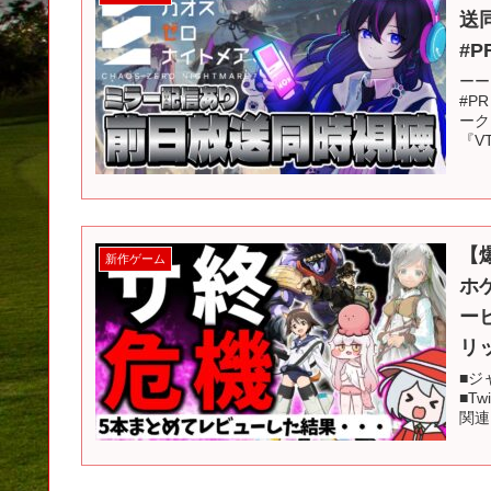
送
#P
ーー
#P
ーク
『V
【
新作ゲーム
ホ
ー
リ
■ジ
■Tw
関連