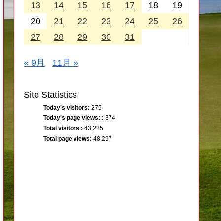
13
14
15
16
17
18
19
20
21
22
23
24
25
26
27
28
29
30
31
« 9月
11月 »
Site Statistics
Today's visitors:
275
Today's page views: :
374
Total visitors :
43,225
Total page views:
48,297