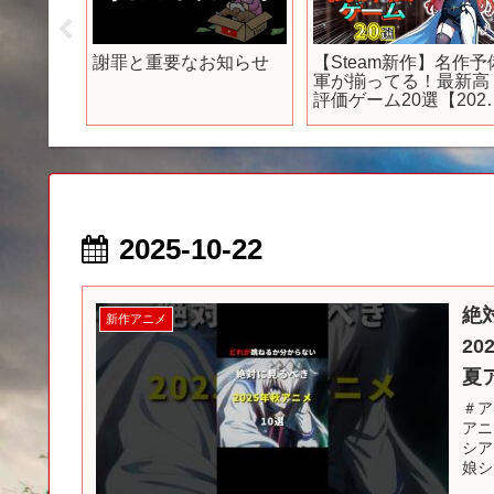
園アイ
謝罪と重要なお知らせ
【Steam新作】名作予
第1弾
軍が揃ってる！最新高
マスタ
評価ゲーム20選【202
年3月下旬発売】
2025-10-22
絶
新作アニメ
20
夏
＃ア
アニ
シア
娘シ