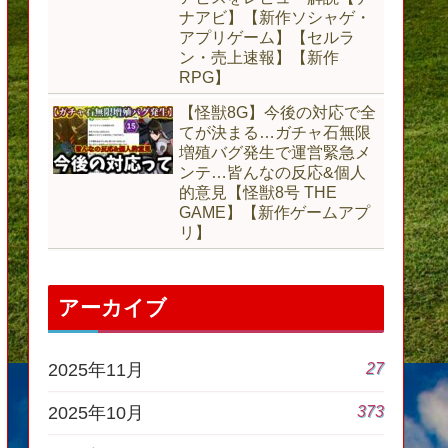
ナアビ】【新作ソシャゲ・
アプリゲーム】【セルラ
ン・売上速報】【新作
RPG】
【怪獣8G】今後の対応で全
てが決まる…ガチャ石無限
増殖バグ発生で運営緊急メ
ンテ…皆んなの反応&個人
的意見【怪獣8号 THE
GAME】【新作ゲームアプ
リ】
アーカイブ
27
2025年11月
373
2025年10月