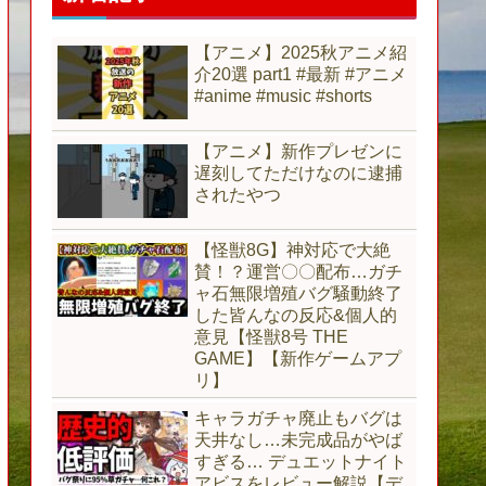
【アニメ】2025秋アニメ紹
介20選 part1 #最新 #アニメ
#anime #music #shorts
【アニメ】新作プレゼンに
遅刻してただけなのに逮捕
されたやつ
【怪獣8G】神対応で大絶
賛！？運営〇〇配布…ガチ
ャ石無限増殖バグ騒動終了
した皆んなの反応&個人的
意見【怪獣8号 THE
GAME】【新作ゲームアプ
リ】
キャラガチャ廃止もバグは
天井なし…未完成品がやば
すぎる… デュエットナイト
アビスをレビュー解説【デ