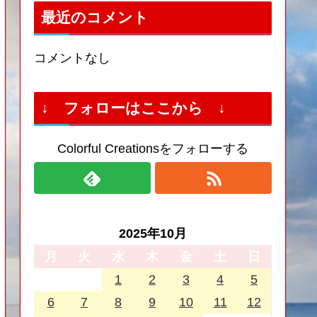
最近のコメント
コメントなし
↓ フォローはここから ↓
Colorful Creationsをフォローする
2025年10月
月
火
水
木
金
土
日
1
2
3
4
5
6
7
8
9
10
11
12