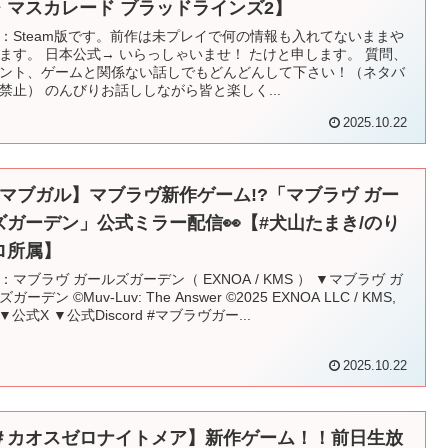
・マスカレード ブラッドラインズ2】
：Steam版です。前作は未プレイで何の情報も入れてないままや
ます。 日本公式→ いらっしゃいませ！ たけと申します。 質問、
ント、ゲームと関係ない話しでもどんどんして下さい！（ネタバ
禁止） のんびりお話ししながら皆と楽しく...
2025.10.22
#マブガル】マブラヴ新作ゲーム!?「マブラヴ ガー
ズガーデン」公式ミラー配信👀【#犬山たまき/のり
ロ所属】
：マブラヴ ガールズガーデン（ EXNOA / KMS ） ▼マブラヴ ガ
ガーデン ©Muv-Luv: The Answer ©︎2025 EXNOA LLC / KMS,
. ▼公式X ▼公式Discord #マブラヴガー...
2025.10.22
＃カオスゼロナイトメア】新作ゲーム！！前日生放