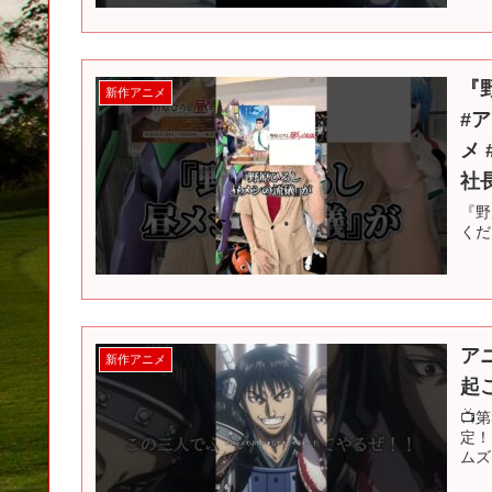
『
新作アニメ
#
メ 
社
『野
くだ
ア
新作アニメ
起
📺
定！
ムズ