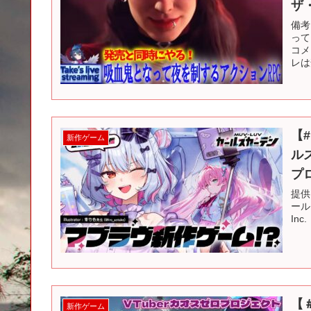
ザ
備考
って
コメ
レは
【
新作ゲーム
ル
プ
提供
ールズ
Inc
【
新作ゲーム