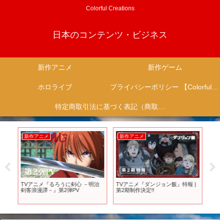
Colorful Creations
日本のコンテンツ・ビジネス
新作アニメ
新作ゲーム
ホロライブ
プライバシーポリシー 【Colorful Creation】
特定商取引法に基づく表記（商取引に関する開示）
新作アニメ
新作アニメ
新
ー
TVアニメ『るろうに剣心 －明治
TVアニメ『ダンジョン飯』特報 |
【Ri
剣客浪漫譚－』第2弾PV
第2期制作決定!!
新
プ