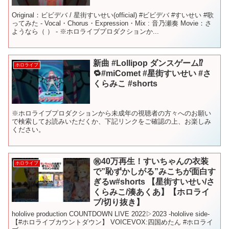
Original：ビビデバ / 星街すいせい(official) #ビビデバ #すいせい #歌
ってみた - Vocal・Chorus・Expression・Mix : 音乃瀬奏 Movie：さ
ようなら（ ） - ※ホロライブプロダクションか...
新曲 #Lollipop ダンスゲーム⁉️
ホロライブ
🔁#miComet #星街すいせい #さ
くらみこ #shorts
※ホロライブプロダクションから未成年の視聴者の方々へのお願い
で検索してお読みいただくか、下記リンクをご確認の上、お楽しみ
ください。
㊗️40万再生！すいちゃんの衣装
ホロライブ
で”恥ずかしがる”みこちが面白す
ぎるw#shorts 【星街すいせい/さ
くらみこ/湊あくあ】【ホロライ
ブ/切り抜き】
hololive production COUNTDOWN LIVE 2022▷2023 -hololive side-
【#ホロライブカウントダウン】 VOICEVOX:四国めたん #ホロライ