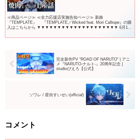
≪商品ページ≫ ≪全力応援店実施告知ページ≫ 新曲
『TEMPLATE』 『TEMPLATE／Wicked feat. Mori Calliope』の購
入はこちらから ▼▼▼▼▼▼▼▼▼▼▼▼▼▼▼▼▼▼▼▼ 6月10
日 🕗 21時から！ ...
完全新作PV “ROAD OF NARUTO” | アニ
メ『NARUTO-ナルト-』20周年記念 |
studioぴえろ【公式】
ソワレ / 星街すいせい(official)
コメント