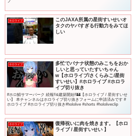
ブ
このJAXA所属の星街すいせいオ
ホロライブ
タクのヤバすぎる行動力をみてほ
しい
多忙でバナナ状態のみこちをおか
ホロライブ
しいと思っていたすいちゃん
w【ホロライブ/さくらみこ/星街
すいせい】#ホロライブ #ホロラ
イブ切り抜き
#ホロ鯖サマーパーク 続報‼&建築開始‼🏰【ホロライブ / 星街すいせ
い】 本チャンネルはホロライブ切り抜きフォームに申請済みです #
ホロライブ #ホロライブ切り抜き#hololive #shorts #hololiveclip
復帰祝いに肉を焼きます。【ホロ
ホロライブ
ライブ / 星街すいせい 】