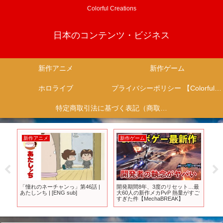
Colorful Creations
日本のコンテンツ・ビジネス
新作アニメ
新作ゲーム
ホロライブ
プライバシーポリシー 【Colorful Creation】
特定商取引法に基づく表記（商取引に関する開示）
新作アニメ
新作ゲーム
新
第1
「憧れのネーチャンっ」第46話 |
開発期間8年、3度のリセット…最
【2
あたしンち | [ENG sub]
大60人の新作メカPvP 熱量がすご
介！
すぎた件【MechaBREAK】
版】P