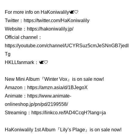
For more info on HaKoniwalily🕊🤍
Twitter：https://twitter.com/HaKoniwalily
Website：https://hakoniwalily.jp/
Official channel：
https://youtube.com/channel/UCYRSuz5cmJeSNnGB7jedI
Tg
HKLLfanmark：🕊🤍
New Mini Album『Winter Vox』is on sale now!
Amazon：https://amzn.asia/d/1BJegoX
Animate：https://www.animate-
onlineshop.jp/pn/pd/2199558/
Streaming：https://linkco.re/fAD4CcqH?lang=ja
HaKoniwalily 1st Album『Lily’s Plage』is on sale now!