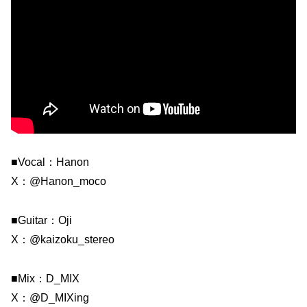
■Vocal：Hanon
X：@Hanon_moco
■Guitar：Oji
X：@kaizoku_stereo
■Mix：D_MIX
X：@D_MIXing