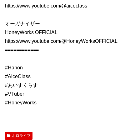
https://www.youtube.com/@aiceclass
オーガナイザー
HoneyWorks OFFICIAL：
https://www.youtube.com/@HoneyWorksOFFICIAL
============
#Hanon
#AiceClass
#あいすくらす
#VTuber
#HoneyWorks
ホロライブ