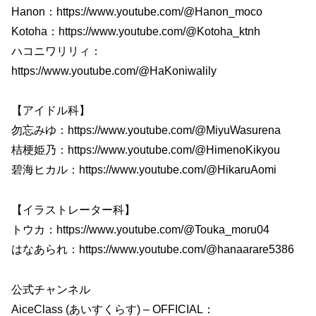
Hanon：https://www.youtube.com/@Hanon_moco
Kotoha：https://www.youtube.com/@Kotoha_ktnh
ハコニワリリィ：
https://www.youtube.com/@HaKoniwalily
【アイドル科】
勿忘みゆ：https://www.youtube.com/@MiyuWasurena
桔梗姫乃：https://www.youtube.com/@HimenoKikyou
碧海ヒカル：https://www.youtube.com/@HikaruAomi
【イラストレーター科】
トウカ：https://www.youtube.com/@Touka_moru04
はなあられ：https://www.youtube.com/@hanaarare5386
公式チャンネル
AiceClass (あいすくらす) – OFFICIAL：