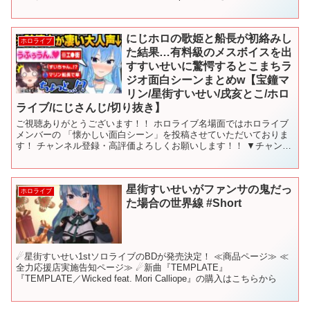
#hoshimachisuisei #vt...
にじホロの歌姫と船長が初絡みし
ホロライブ
た結果…有料級のメスボイスを出
すすいせいに驚愕するとこまちラ
ジオ面白シーンまとめw【宝鐘マ
リン/星街すいせい/戌亥とこ/ホロ
ライブ/にじさんじ/切り抜き】
ご視聴ありがとうございます！！ ホロライブ名場面ではホロライブ
メンバーの 「懐かしい面白シーン」を投稿させていただいておりま
す！ チャンネル登録・高評価よろしくお願いします！！ ▼チャンネ
ル登録はこちら▼ タイムスタンプ ・0:00：オープ...
星街すいせいがファンサの鬼だっ
ホロライブ
た場合の世界線 #Short
☄星街すいせい1stソロライブのBDが発売決定！ ≪商品ページ≫ ≪
全力応援店実施告知ページ≫ ☄新曲『TEMPLATE』
『TEMPLATE／Wicked feat. Mori Calliope』の購入はこちらから