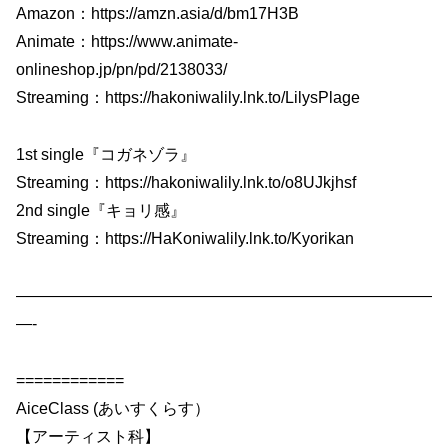
Amazon：https://amzn.asia/d/bm17H3B
Animate：https://www.animate-
onlineshop.jp/pn/pd/2138033/
Streaming：https://hakoniwalily.lnk.to/LilysPlage
1st single『コガネゾラ』
Streaming：https://hakoniwalily.lnk.to/o8UJkjhsf
2nd single『キョリ感』
Streaming：https://HaKoniwalily.lnk.to/Kyorikan
——————————————————————————
—-
============
AiceClass (あいすくらす）
【アーティスト科】