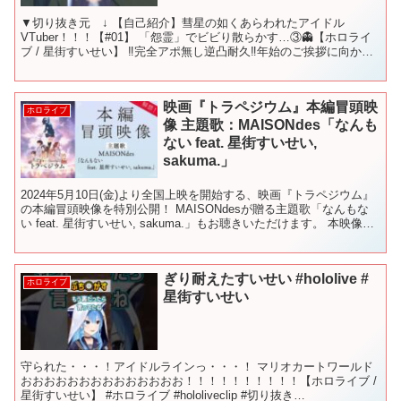
▼切り抜き元 ↓ 【自己紹介】彗星の如くあらわれたアイドル
VTuber！！！【#01】 「怨霊」でビビり散らかす…③👻【ホロライ
ブ / 星街すいせい】 ‼完全アポ無し逆凸耐久‼年始のご挨拶に向かう
🎍【ホロライブ / 星街すいせい】 #ほしま...
映画『トラペジウム』本編冒頭映
ホロライブ
像 主題歌：MAISONdes「なんも
ない feat. 星街すいせい,
sakuma.」
2024年5月10日(金)より全国上映を開始する、映画『トラペジウム』
の本編冒頭映像を特別公開！ MAISONdesが贈る主題歌「なんもな
い feat. 星街すいせい, sakuma.」もお聴きいただけます。 本映像を
ご覧いただきつつ、5月...
ぎり耐えたすいせい #hololive #
ホロライブ
星街すいせい
守られた・・・！アイドルラインっ・・・！ マリオカートワールド
おおおおおおおおおおおおおお！！！！！！！！！！【ホロライブ /
星街すいせい】 #ホロライブ #hololiveclip #切り抜き