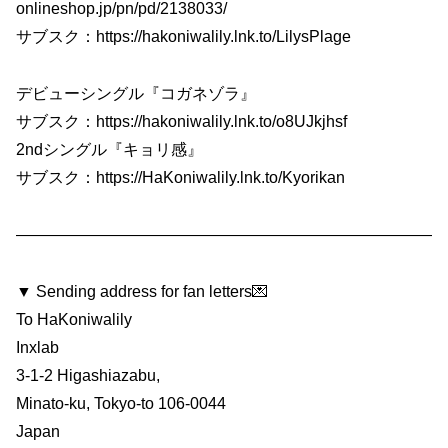
onlineshop.jp/pn/pd/2138033/
サブスク：https://hakoniwalily.lnk.to/LilysPlage
デビューシングル『コガネゾラ』
サブスク：https://hakoniwalily.lnk.to/o8UJkjhsf
2ndシングル『キョリ感』
サブスク：https://HaKoniwalily.lnk.to/Kyorikan
——————————————————————————
▼ Sending address for fan letters💌
To HaKoniwalily
Inxlab
3-1-2 Higashiazabu,
Minato-ku, Tokyo-to 106-0044
Japan