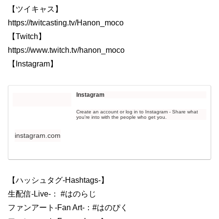
【ツイキャス】
https://twitcasting.tv/Hanon_moco
【Twitch】
https://www.twitch.tv/hanon_moco
【Instagram】
Instagram
Create an account or log in to Instagram - Share what
you're into with the people who get you.
instagram.com
【ハッシュタグ‐Hashtags‐】
生配信‐Live‐： #はのらじ
ファンアート‐Fan Art‐：#はのぴく