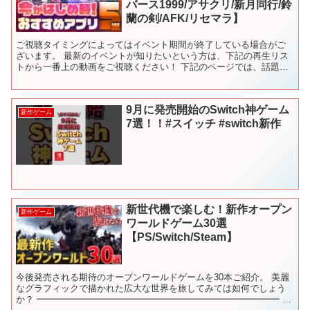
バース1999/アサクリ/新月同行/鈴
蘭の剣/AFK/リセマラ】
ご視聴タイミングによってはイベント期間が終了している場合がご
ざいます。 最新のイベントが知りたいという方は、下記の再生リス
トから一番上の動画をご視聴ください！ 下記のページでは、話題の
新作アプリや定番の人気アプリを紹介しています！ ✅チャプ...
9月に発売開始のSwitch神ゲーム
新作ゲーム
7選！！#スイッチ #switch新作
新世代機で楽しむ！新作オープン
新作ゲーム
ワールドゲーム30選
【PS/Switch/Steam】
今後発売される期待のオープンワールドゲームを30本ご紹介。 美麗
なグラフィックで描かれた広大な世界を旅してみては如何でしょう
か？ ━━━━━━━━━━━━━━━━━━━━━━━━━━━ ■