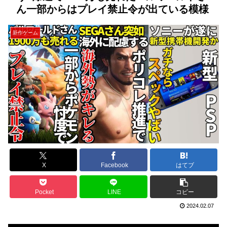
ん一部からはプレイ禁止令が出ている模様
新作ゲーム
X
Facebook
はてブ
Pocket
LINE
コピー
2024.02.07