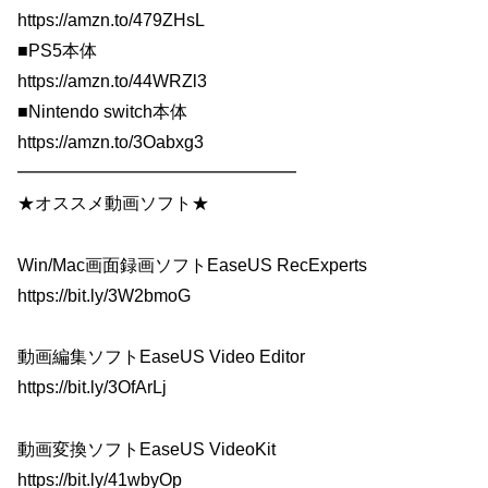
https://amzn.to/479ZHsL
■PS5本体
https://amzn.to/44WRZl3
■Nintendo switch本体
https://amzn.to/3Oabxg3
━━━━━━━━━━━━━━━━
★オススメ動画ソフト★
Win/Mac画面録画ソフトEaseUS RecExperts
https://bit.ly/3W2bmoG
動画編集ソフトEaseUS Video Editor
https://bit.ly/3OfArLj
動画変換ソフトEaseUS VideoKit
https://bit.ly/41wbyOp