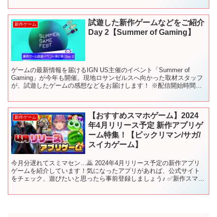
ジャンル別・新作ゲーム紹介動画一覧 【発売日が決定し...
試遊した新作ゲームなどをご紹介
新作ゲーム
Day 2【Summer of Gaming】
ゲームの最新情報を届けるIGN US主催のイベント「Summer of
Gaming」が今年も開催。現地ロサンゼルスへ向かった取材スタッフ
が、試遊したゲームの感想などをお届けします！ ※配信開始時間が
変更になる場合がございます。 ―――――...
【おすすめスマホゲーム】2024
新作ゲーム
年4月リリース予定 新作アプリゲ
ーム特集！【ビックリマン/サガ/
スイカゲーム】
今月分遅れてスミマセン…🙇 2024年4月リリース予定の新作アプリ
ゲームを紹介しています！気になったアプリがあれば、公式サイト
をチェック、遊びたいと思ったら事前登録しましょう♪ ✅新作スマホ
ゲームの最新情報やリリース日を毎日更新！ 【📅配信...