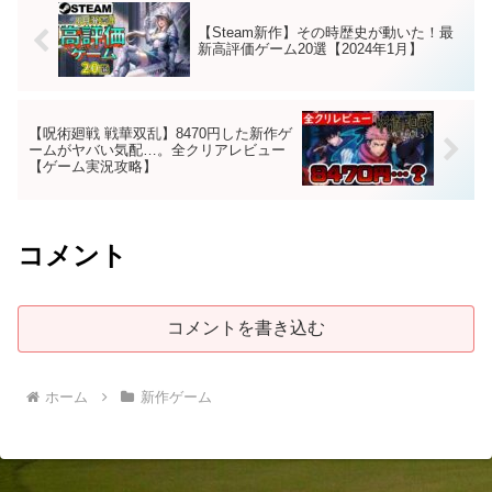
【Steam新作】その時歴史が動いた！最
新高評価ゲーム20選【2024年1月】
【呪術廻戦 戦華双乱】8470円した新作ゲ
ームがヤバい気配…。全クリアレビュー
【ゲーム実況攻略】
コメント
コメントを書き込む
ホーム
新作ゲーム