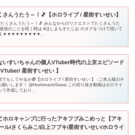
さんうたう～！🎵【ホロライブ / 星街すいせい】
カペラでたくさんうたう～！🎵 みんなからのリクエストでたくさんうた
の放送のことを呟く時は #ほしまちすたじお のタグをつけて呟いて
 ▼▼▼▼▼▼▼▼▼...
いすいちゃんの個人VTuber時代の上京エピソード
Tuber/ 星街すいせい 】
もしてやるか🎁【ホロライブ / 星街すいせい 】 ↓ご本人様のチ
します！ @HoshimachiSuisei この切り抜き動画はホロライ
て作成しており...
てホロキャンプに行ったアキフブみこめっと【アキ
ール/さくらみこ/白上フブキ/星街すいせい/ホロライ