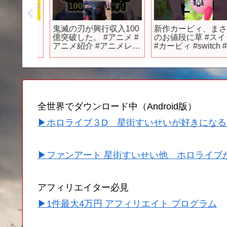
世界かる
鬼滅の刃が興行収入100
新作カービィ、まさか
PV |
億突破した。 #アニメ #
のお値段に草 #スイッ
日(月)よ
アニメ紹介 #アニメレビ
#カービィ #switch #任
信開始！
ュー #アニメ評価 #新作
天堂 #switch2 #ゲーム
アニメ #オタク #フィギ
ュア #アニソン #short
#shorts #社長
全世界でダウンロード中（Android版）
▶ホロライブ３D 星街すいせいが好きになる
▶ファンアート 星街すいせい他 ホロライブ
アフィリエイター必見
▶1件最大4万円 アフィリエイト プログラム