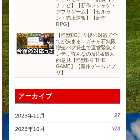
ナアビ】【新作ソシャゲ・
アプリゲーム】【セルラ
ン・売上速報】【新作
RPG】
【怪獣8G】今後の対応で全
てが決まる…ガチャ石無限
増殖バグ発生で運営緊急メ
ンテ…皆んなの反応&個人
的意見【怪獣8号 THE
GAME】【新作ゲームアプ
リ】
アーカイブ
27
2025年11月
373
2025年10月