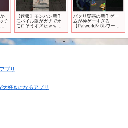
【速報】モンハン新作
パクリ疑惑の新作ゲー
チ
モバイル版がガチでオ
ムが神ゲーすぎる
モロそうすぎたｗｗｗ #
【Palworld/パルワール
替え歌 #ゲーム #Shorts
ド】#shorts
アプリ
が大好きになるアプリ