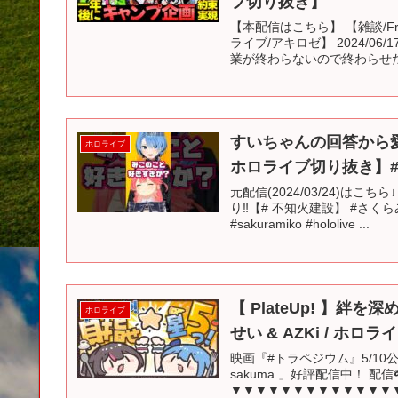
ブ切り抜き】
【本配信はこちら】 【雑談/F
ライブ/アキロゼ】 2024/06
業が終わらないので終わらせたい
すいちゃんの回答から
ホロライブ
ホロライブ切り抜き】#sh
元配信(2024/03/24)は
り‼【# 不知火建設】 #さ
#sakuramiko #hololive ...
【 PlateUp! 】
ホロライブ
せい & AZKi / ホロラ
映画『#トラペジウム』5/10公開！
sakuma.」好評配信中！ 配信
▼▼▼▼▼▼▼▼▼▼▼▼▼▼▼