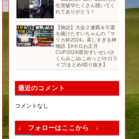
生突破🩵たくさん聴いてく
れてありがとう！
【物語】大会２連覇＆引退
を賭けたすいちゃんの『マ
リカ杯2024』美しすぎる神
物語【#ホロお正月
CUP2024/星街すいせい/さ
くらみこ/みこめっと/ホロラ
イブ/まとめ/切り抜き】
最近のコメント
コメントなし
↓ フォローはここから ↓