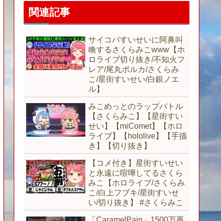
関連記事
サイコパすいせいに阿鼻叫
喚するさくらみこwww【ホ
ロライブ切り抜き/不知火フ
レア/尾丸ポルカ/さくらみ
こ/星街すいせい/白銀ノエ
ル】
みこめっとのラップバトル
【さくらみこ】【星街すい
せい】【miComet】【ホロ
ライブ】【hololive】【手描
き】【切り抜き】
【コメ付き】星街すいせい
と永遠に喧嘩してるさくら
みこ【ホロライブ/さくらみ
こ/白上フブキ/星街すいせ
い/切り抜き】 #さくらみこ
「CaramelPain」1500万再