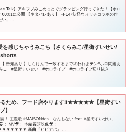
ree Talk】アキフブみこめっとでグランピング行ってきた！【ホロ
/17 00:01に公開 【ネタバレあり】 FF14☓妖怪ウォッチコラボの作
。...
愛を感じちゃうみこち【さくらみこ/星街すいせい/
orts
こちら↓ 【 告知あり 】しらけんで一致するまで終われまテン‼ホロ問題あ
くらみこ #星街すいせい #ホロライブ #ホロライブ切り抜き
絆を深めるため、フード店やります‼★★★★★【星街すい
イブ】
 主題歌 #MAISONdes「なんもない feat. #星街すいせい ,
🎧： MV🎥： 本編冒頭映像🎥：
▼▼▼▼▼ 新曲『ビビデバ』 ...