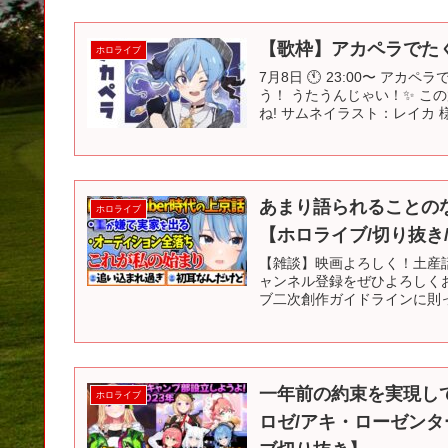
【歌枠】アカペラでたく
ホロライブ
7月8日 🕚 23:00〜 ア
う！ うたうんじゃい！✨ こ
ね! サムネイラスト：レイカ 様
あまり語られることのな
ホロライブ
【ホロライブ/切り抜き/V
【雑談】映画よろしく！土産話で
ャンネル登録をぜひよろしくお願い
ブ二次創作ガイドラインに則っ
一年前の約束を実現し
ホロライブ
ロゼ/アキ・ローゼンタ