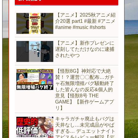
【アニメ】2025秋アニメ紹
介20選 part1 #最新 #アニメ
#anime #music #shorts
【アニメ】新作プレゼンに
遅刻してただけなのに逮捕
されたやつ
【怪獣8G】神対応で大絶
賛！？運営〇〇配布…ガチ
ャ石無限増殖バグ騒動終了
した皆んなの反応&個人的
意見【怪獣8号 THE
GAME】【新作ゲームアプ
リ】
キャラガチャ廃止もバグは
天井なし…未完成品がやば
すぎる… デュエットナイト
アビスをレビュー解説【デ