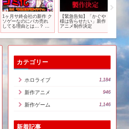
1ヶ月サ終会社の新作 ク
【緊急告知】「かぐや
【新作ゲ
ソゲーなのにバカ売れ
様は告らせたい」新作
月に買
してる理由とは…？ フ
アニメ制作決定
注目の
ァントムオブキル オル
ポケモ
タナティブをレビュー
やドラ
解説【ソシャゲ・アプ
オブヨウ
リゲーム】【ゆっくり
売する
解説】【ファンキルオ
ぇ！【PS
ルタナ】【サービス終
すすめ
了】
カテゴリー
1,184
ホロライブ
946
新作アニメ
1,146
新作ゲーム
新着記事