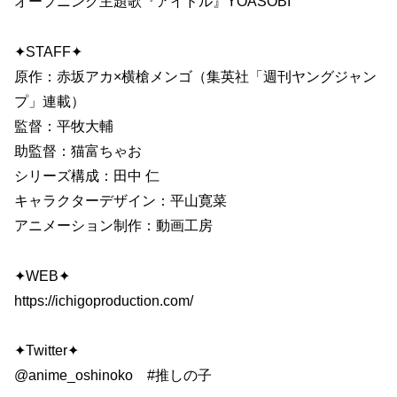
オープニング主題歌『アイドル』YOASOBI
✦STAFF✦
原作：赤坂アカ×横槍メンゴ（集英社「週刊ヤングジャン
プ」連載）
監督：平牧大輔
助監督：猫富ちゃお
シリーズ構成：田中 仁
キャラクターデザイン：平山寛菜
アニメーション制作：動画工房
✦WEB✦
https://ichigoproduction.com/
✦Twitter✦
@anime_oshinoko #推しの子