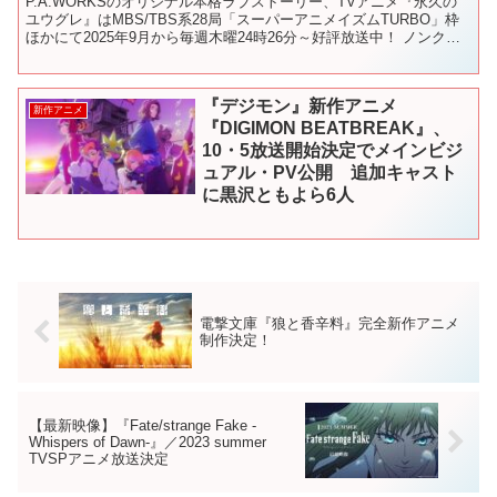
P.A.WORKSのオリジナル本格ラブストーリー、TVアニメ『永久の
ユウグレ』はMBS/TBS系28局「スーパーアニメイズムTURBO」枠
ほかにて2025年9月から毎週木曜24時26分～好評放送中！ ノンクレ
ジットオープニング映像を公開！！...
『デジモン』新作アニメ
新作アニメ
『DIGIMON BEATBREAK』、
10・5放送開始決定でメインビジ
ュアル・PV公開 追加キャスト
に黒沢ともよら6人
電撃文庫『狼と香辛料』完全新作アニメ
制作決定！
【最新映像】『Fate/strange Fake -
Whispers of Dawn-』／2023 summer
TVSPアニメ放送決定