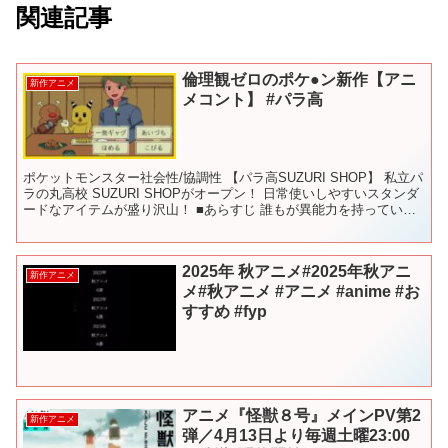
関連記事
倫理観ゼロのポケ●ン新作【アニ
新作アニメ
メコント】 #パラ高
ポケットモンスター社会性/協調性 【パラ高SUZURI SHOP】 私立パ
ラの丸高校 SUZURI SHOPがオープン！ 日常使いしやすいスタンダ
ードなアイテムが盛り沢山！ ■あらすじ 誰もが異能力を持っている
世界で、人々は特に熱いバトルを...
2025年 秋アニメ#2025年秋アニ
新作アニメ
メ#秋アニメ #アニメ #anime #お
すすめ #fyp
アニメ『怪獣８号』メインPV第2
新作アニメ
弾／4月13日より毎週土曜23:00