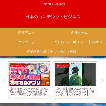
Colorful Creations
日本のコンテンツ・ビジネス
新作アニメ
新作ゲーム
ホロライブ
プライバシーポリシー 【Colorful Creation】
特定商取引法に基づく表記（商取引に関する開示）
新作ゲーム
新作アニメ
新
作ゲ
【おすすめスマホゲーム】本当に
【大注目】新作アニメが神すぎて
終
h
面白い最新アプリゲーム5選【リ
やばい【薬屋のひとりごと】【推
神ゲ
スイ
バース1999/アサクリ/新月同行/鈴
しの子】【おすすめアニメ】
蘭の剣/AFK/リセマラ】
【2023秋アニメ】#shorts