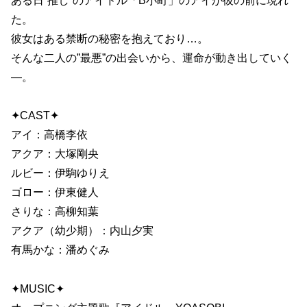
ある日”推し”のアイドル「B小町」のアイが彼の前に現れ
た。
彼女はある禁断の秘密を抱えており…。
そんな二人の”最悪”の出会いから、運命が動き出していく
―。
✦CAST✦
アイ：高橋李依
アクア：大塚剛央
ルビー：伊駒ゆりえ
ゴロー：伊東健人
さりな：高柳知葉
アクア（幼少期）：内山夕実
有馬かな：潘めぐみ
✦MUSIC✦