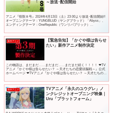
～放送･配信開始
アニメ『怪獣８号』2024年4月13日（土）23:00より放送･配信開始!!
オープニングテーマ：YUNGBLUD（ヤングブラッド）「Abyss」、
エンディングテーマ：OneRepublic（ワンリパブリック）
「Nobody」を使用したメ...
【緊急告知】「かぐや様は告らせ
新作アニメ
たい」新作アニメ制作決定
この物語は、まだまだ……まだまだ……まだまだ続く！！！！ ❤TV
アニメ『かぐや様は告らせたい？ ～天才たちの恋愛頭脳戦～』公式
ホームページ ❤TVアニメ『かぐや様は告らせたい？ ～天才たちの恋
愛頭脳戦～』公式Twitter ❤TVアニメ『か...
TVアニメ「永久のユウグレ」ノ
新作アニメ
ンクレジットオープニング映像｜
Uru「プラットフォーム」