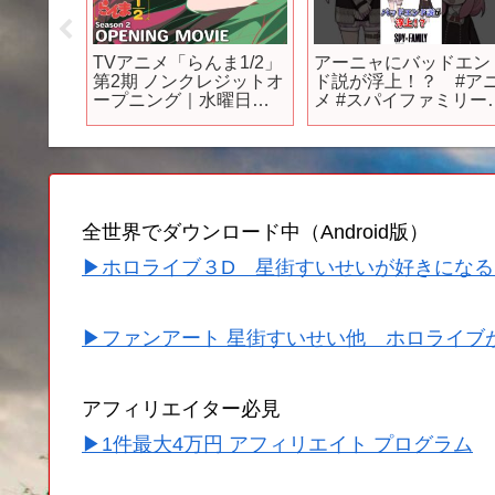
ームく
TVアニメ「らんま1/2」
アーニャにバッドエン
新キャ
第2期 ノンクレジットオ
ド説が浮上！？ #ア
ッ
ープニング｜水曜日の
メ #スパイファミリー
こ大戦
カンパネラ「ウォーア
#spyxfamily
イニー」 ／ “Ranma1/2”
Season 2 Opening
Movie
全世界でダウンロード中（Android版）
▶ホロライブ３D 星街すいせいが好きになる
▶ファンアート 星街すいせい他 ホロライブ
アフィリエイター必見
▶1件最大4万円 アフィリエイト プログラム