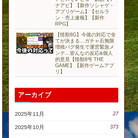
ナアビ】【新作ソシャゲ・
アプリゲーム】【セルラ
ン・売上速報】【新作
RPG】
【怪獣8G】今後の対応で全
てが決まる…ガチャ石無限
増殖バグ発生で運営緊急メ
ンテ…皆んなの反応&個人
的意見【怪獣8号 THE
GAME】【新作ゲームアプ
リ】
アーカイブ
27
2025年11月
373
2025年10月