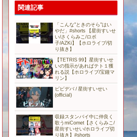
関連記事
「こんな”ときのそら”はい
やだ」#shorts 【星街すいせ
い/さくらみこ/ロボ
子/AZKi】【ホロライブ/切
り抜き】
【TETRIS 99】星街すいせ
いの指示があればテト１獲
れる説【ホロライブ/宝鐘マ
リン】
ビビデバ / 星街すいせい
(official)
収録スタンバイ中に仲良く
歌うmiComet【さくらみこ/
星街すいせい/ホロライブ切
り抜き】#shorts