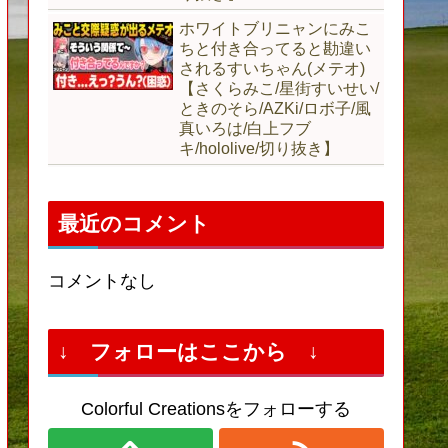
ホワイトブリニャンにみこ
ちと付き合ってると勘違い
されるすいちゃん(メテオ)
【さくらみこ/星街すいせい/
ときのそら/AZKi/ロボ子/風
真いろは/白上フブ
キ/hololive/切り抜き】
最近のコメント
コメントなし
↓ フォローはここから ↓
Colorful Creationsをフォローする