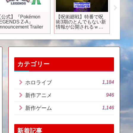
【公式】『Pokémon
【呪術廻戦】特番で呪
【コメ
EGENDS Z-A』
術3期のとんでもない新
見るべき
nnouncement Trailer
情報が公開されるｗに
メ挙げてけ
対する反応集 #呪術廻戦
#反応集 ##死滅回游
カテゴリー
1,184
ホロライブ
946
新作アニメ
1,146
新作ゲーム
新着記事