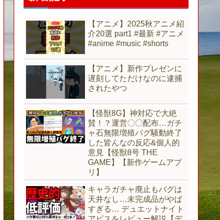
【アニメ】2025秋アニメ紹
介20選 part1 #最新 #アニメ
#anime #music #shorts
【アニメ】新作プレゼンに
遅刻してただけなのに逮捕
されたやつ
【怪獣8G】神対応で大絶
賛！？運営〇〇配布…ガチ
ャ石無限増殖バグ騒動終了
した皆んなの反応&個人的
意見【怪獣8号 THE
GAME】【新作ゲームアプ
リ】
キャラガチャ廃止もバグは
天井なし…未完成品がやば
すぎる… デュエットナイト
アビスをレビュー解説【デ