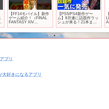
【FF14モバイル】新作
【PS5/PS4新作ゲー
ニ
ゲーム紹介！（FINAL
ム】8月遂に話題作ラッ
L
FANTASY XIV
シュが来る！21本まと
A
MOBILE）#FF14モバイ
めて紹介【おすすめゲ
ル#ファイナルファンタ
ームソフト】
ジー#新作#MMO#スマ
ホ#ゲーム#実況#2025
アプリ
が大好きになるアプリ