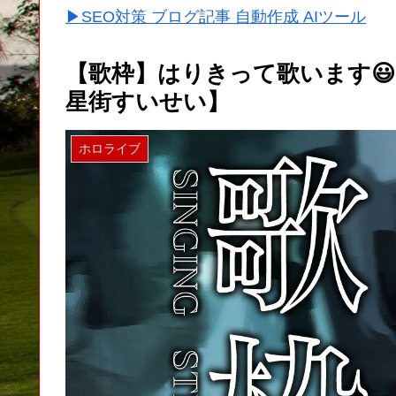
▶SEO対策 ブログ記事 自動作成 AIツール
【歌枠】はりきって歌います😃 / 
星街すいせい】
ホロライブ