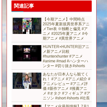
関連記事
【今期アニメ】中間時点
2025年夏新規異世界系アニ
メTier表 ※独断と偏見 #ア
ニメ #2025年夏アニメ #今
期アニメ #異世界アニメ
HUNTER×HUNTER旧アニ
メ新アニメ比較
#hunterxhunter #アニメ
#anime #mad #ハンターハ
ンター #切り抜き#shorts
あなたが日本人なら観てく
れ！ #アニメ #アニメ紹介 #
アニメレビュー #アニメ評
価 #新作アニメ #推薦アニ
メ #オタク #フィギュア #ア
ニソン #short #shorts #社長
【アニメ化最新情報】7月1