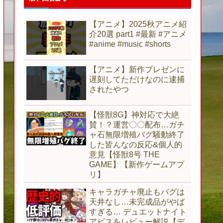
【アニメ】2025秋アニメ紹
介20選 part1 #最新 #アニメ
#anime #music #shorts
【アニメ】新作プレゼンに
遅刻してただけなのに逮捕
されたやつ
【怪獣8G】神対応で大絶
賛！？運営〇〇配布…ガチ
ャ石無限増殖バグ騒動終了
した皆んなの反応&個人的
意見【怪獣8号 THE
GAME】【新作ゲームアプ
リ】
キャラガチャ廃止もバグは
天井なし…未完成品がやば
すぎる… デュエットナイト
アビスをレビュー解説【デ