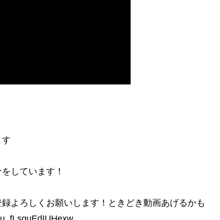
ます
介をしています！
登録よろしくお願いします！ときどき動画あげるかも
pu_fLsguEdIUHexw