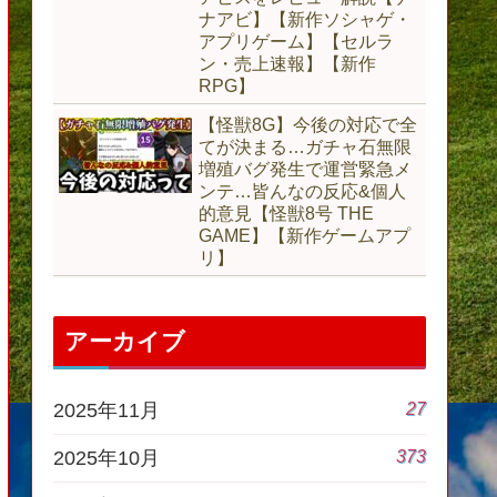
ナアビ】【新作ソシャゲ・
アプリゲーム】【セルラ
ン・売上速報】【新作
RPG】
【怪獣8G】今後の対応で全
てが決まる…ガチャ石無限
増殖バグ発生で運営緊急メ
ンテ…皆んなの反応&個人
的意見【怪獣8号 THE
GAME】【新作ゲームアプ
リ】
アーカイブ
27
2025年11月
373
2025年10月