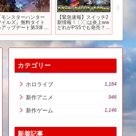
『モンスターハンター
【緊急速報】スイッチ2
TVアニ
ワイルズ』無料タイト
新情報！ 〇〇は炎上ww
STAR
ルアップデート第3弾 紹
どれがPS5でも発売？ニ
2026
介映像
ンダイまとめも！これ
て放送
はガチのやつだww
Switch2 ニンテンドーダ
イレクト Nintendo
Direct
カテゴリー
1,184
ホロライブ
946
新作アニメ
1,146
新作ゲーム
新着記事