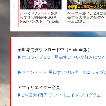
法科高校
たーくさんハートを送
ゲーマー終了…2月に
シーズン
ってネ♡#NewPSG #
売する大注目の新作ゲ
内乱編
Newパンスト #shorts
ーム10選
｜古都内
【PS4|5/Switchおすす
31日
めゲーム】
にて放
全世界でダウンロード中（Android版）
▶ホロライブ３D 星街すいせいが好きになる
▶ファンアート 星街すいせい他 ホロライブ
アフィリエイター必見
▶1件最大4万円 アフィリエイト プログラム