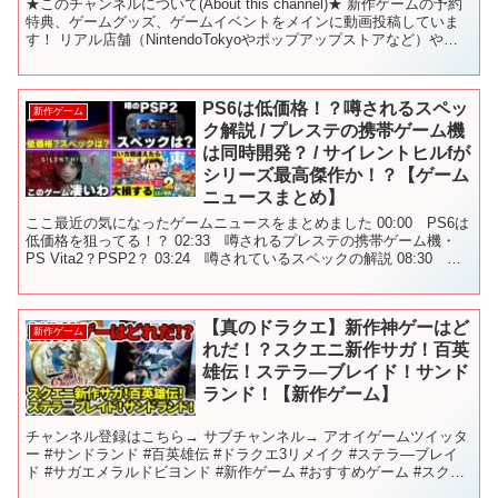
★このチャンネルについて(About this channel)★ 新作ゲームの予約
特典、ゲームグッズ、ゲームイベントをメインに動画投稿していま
す！ リアル店舗（NintendoTokyoやポップアップストアなど）やイ
ベントの動画をお届けし...
PS6は低価格！？噂されるスペッ
新作ゲーム
ク解説 / プレステの携帯ゲーム機
は同時開発？ / サイレントヒルfが
シリーズ最高傑作か！？【ゲーム
ニュースまとめ】
ここ最近の気になったゲームニュースをまとめました 00:00 PS6は
低価格を狙ってる！？ 02:33 噂されるプレステの携帯ゲーム機・
PS Vita2？PSP2？ 03:24 噂されているスペックの解説 08:30 サ
イレントヒルfが凄そ...
【真のドラクエ】新作神ゲーはど
新作ゲーム
れだ！？スクエニ新作サガ！百英
雄伝！ステラ―ブレイド！サンド
ランド！【新作ゲーム】
チャンネル登録はこちら→ サブチャンネル→ アオイゲームツイッタ
ー #サンドランド #百英雄伝 #ドラクエ3リメイク #ステラ―ブレイ
ド #サガエメラルドビヨンド #新作ゲーム #おすすめゲーム #スクエ
ニ