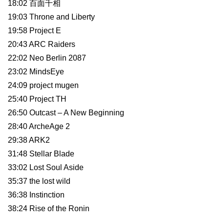
18:02 百面千相
19:03 Throne and Liberty
19:58 Project E
20:43 ARC Raiders
22:02 Neo Berlin 2087
23:02 MindsEye
24:09 project mugen
25:40 Project TH
26:50 Outcast – A New Beginning
28:40 ArcheAge 2
29:38 ARK2
31:48 Stellar Blade
33:02 Lost Soul Aside
35:37 the lost wild
36:38 Instinction
38:24 Rise of the Ronin