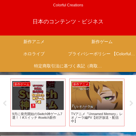
Colorful Creations
日本のコンテンツ・ビジネス
新作アニメ
新作ゲーム
ホロライブ
プライバシーポリシー 【Colorful Creation】
特定商取引法に基づく表記（商取引に関する開示）
新作ゲーム
新作アニメ
新
ム
9月に発売開始のSwitch神ゲーム7
TVアニメ『Unnamed Memory』レ
【F
選！！#スイッチ #switch新作
オノーラ編PV【好評放送・配信
のス
中】
Re
を
ー
ー