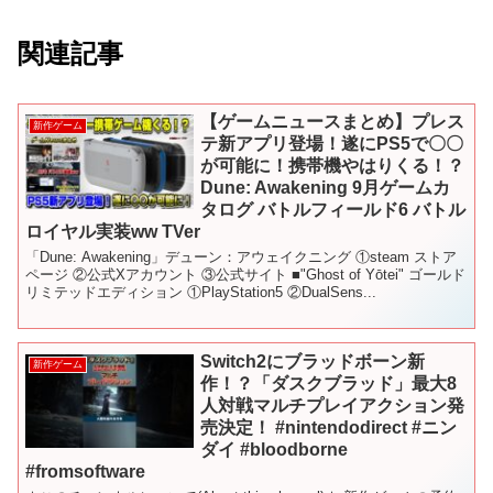
関連記事
【ゲームニュースまとめ】プレス
新作ゲーム
テ新アプリ登場！遂にPS5で〇〇
が可能に！携帯機やはりくる！？
Dune: Awakening 9月ゲームカ
タログ バトルフィールド6 バトル
ロイヤル実装ww TVer
「Dune: Awakening」デューン：アウェイクニング ①steam ストア
ページ ②公式Xアカウント ③公式サイト ■"Ghost of Yōtei" ゴールド
リミテッドエディション ①PlayStation5 ②DualSens...
Switch2にブラッドボーン新
新作ゲーム
作！？「ダスクブラッド」最大8
人対戦マルチプレイアクション発
売決定！ #nintendodirect #ニン
ダイ #bloodborne
#fromsoftware