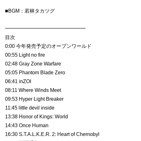
■BGM：若林タカツグ
━━━━━━━━━━━━━━━━
目次
0:00 今年発売予定のオープンワールド
00:55 Light no fire
02:48 Gray Zone Warfare
05:05 Phantom Blade Zero
06:41 inZOI
08:11 Where Winds Meet
09:53 Hyper Light Breaker
11:45 little devil inside
13:38 Honor of Kings: World
14:43 Once Human
16:30 S.T.A.L.K.E.R. 2: Heart of Chernobyl