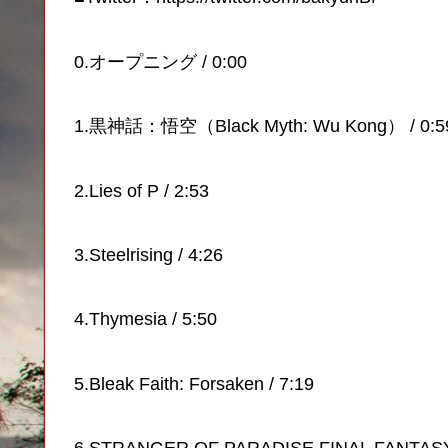
0.オープニング / 0:00
1.黒神話：悟空（Black Myth: Wu Kong） / 0:5
2.Lies of P / 2:53
3.Steelrising / 4:26
4.Thymesia / 5:50
5.Bleak Faith: Forsaken / 7:19