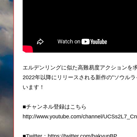
エルデンリングに似た高難易度アクションを
2022年以降にリリースされる新作の”ソウル
います！
■チャンネル登録はこちら
http://www.youtube.com/channel/UCSs2L7_C
■Twitter：https://twitter.com/bakyunBP