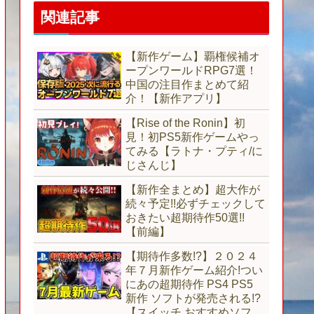
関連記事
【新作ゲーム】覇権候補オ
ープンワールドRPG7選！
中国の注目作まとめて紹
介！【新作アプリ】
【Rise of the Ronin】初
見！初PS5新作ゲームやっ
てみる【ラトナ・プティ/に
じさんじ】
【新作全まとめ】超大作が
続々予定!!必ずチェックして
おきたい超期待作50選!!
【前編】
【期待作多数!?】２０２４
年７月新作ゲーム紹介!つい
にあの超期待作 PS4 PS5
新作 ソフトが発売される!?
【スイッチ おすすめソフ