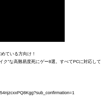
求めている方向け！
ライク”な高難易度死にゲー8選。すべてPCに対応して
n54njzcxxPQ8Kgg?sub_confirmation=1