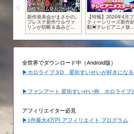
AD OF
新作発表会がまさかの..
【特報】2024年4月プ
プレステ新作ウルヴァ
ティーシリーズ新作始
ルト 』20
リンが切断＆血みどろ
動💓テレビアニメ放送
で日本規制必至か/超特
開始❣
ESIAN
大オープンワールド紅
の砂漠/和ゲーソウルラ
イクのコードヴェイン2
＆仁王3や他注目作
【State of play】
全世界でダウンロード中（Android版）
▶ホロライブ３D 星街すいせいが好きになる
▶ファンアート 星街すいせい他 ホロライブ
アフィリエイター必見
▶1件最大4万円 アフィリエイト プログラム