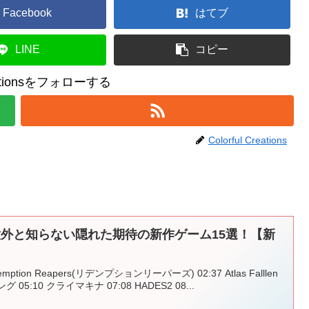
Facebook
はてブ
LINE
コピー
reationsをフォローする
Colorful Creations
tch】意外と知らない隠れた期待の新作ゲーム15選！【新
emption Reapers(リデンプションリーパーズ) 02:37 Atlas Falllen
05:10 クライマキナ 07:08 HADES2 08...