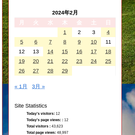
2024年2月
月
火
水
木
金
土
日
1
2
3
4
5
6
7
8
9
10
11
12
13
14
15
16
17
18
19
20
21
22
23
24
25
26
27
28
29
« 1月
3月 »
Site Statistics
Today's visitors:
12
Today's page views: :
12
Total visitors :
43,623
Total page views:
48,997