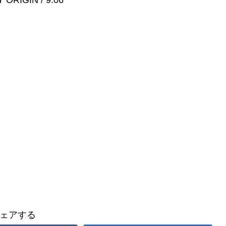
ORIGIN / 9:06
ェアする