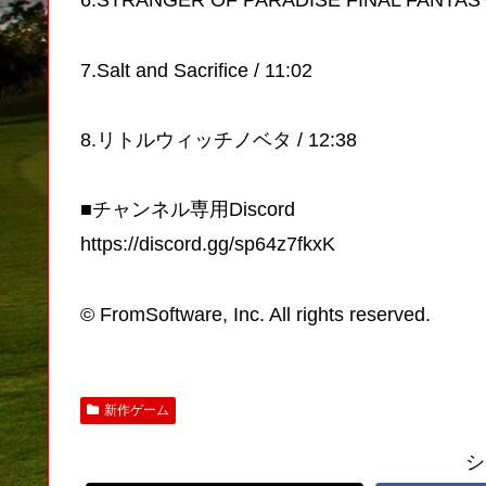
6.STRANGER OF PARADISE FINAL FANTASY 
7.Salt and Sacrifice / 11:02
8.リトルウィッチノベタ / 12:38
■チャンネル専用Discord
https://discord.gg/sp64z7fkxK
© FromSoftware, Inc. All rights reserved.
新作ゲーム
シ