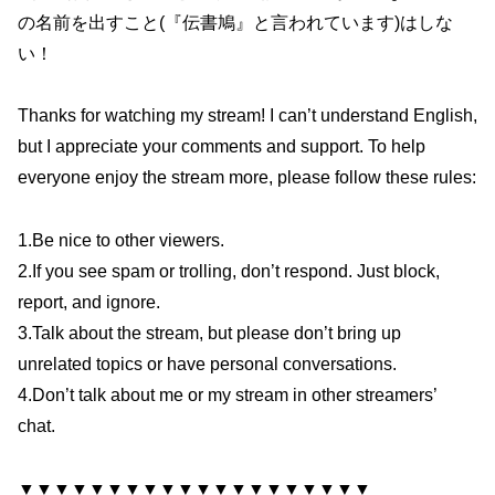
の名前を出すこと(『伝書鳩』と言われています)はしな
い！
Thanks for watching my stream! I can’t understand English,
but I appreciate your comments and support. To help
everyone enjoy the stream more, please follow these rules:
1.Be nice to other viewers.
2.If you see spam or trolling, don’t respond. Just block,
report, and ignore.
3.Talk about the stream, but please don’t bring up
unrelated topics or have personal conversations.
4.Don’t talk about me or my stream in other streamers’
chat.
▼▼▼▼▼▼▼▼▼▼▼▼▼▼▼▼▼▼▼▼