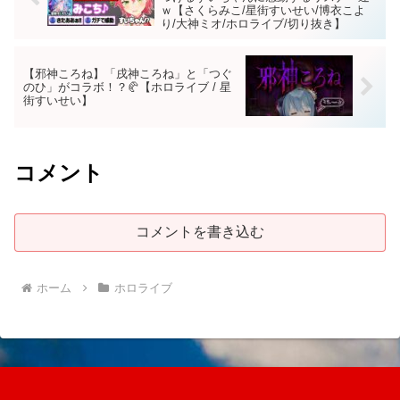
ｗ【さくらみこ/星街すいせい/博衣こよ
り/大神ミオ/ホロライブ/切り抜き】
【邪神ころね】「戌神ころね」と「つぐ
のひ」がコラボ！？🥐【ホロライブ / 星
街すいせい】
コメント
コメントを書き込む
ホーム
ホロライブ