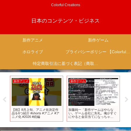
Colorful Creations
日本のコンテンツ・ビジネス
新作アニメ
新作ゲーム
ホロライブ
プライバシーポリシー 【Colorful Creation】
特定商取引法に基づく表記（商取引に関する開示）
新作アニメ
新作ゲーム
新
新作
【祝】8月上旬、アニメ化決定作
加藤純一「新作ゲームはやらな
T
品を6つ紹介 #shorts #アニメ #ア
い。ゲーム会社に失礼。俺がすぐ
ィザ
ニメ化 #2026 #続編
にやると金目当てになっちゃ
う。」