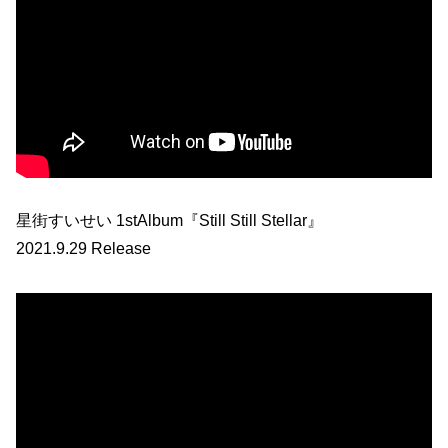
星街すいせい 1stAlbum『Still Still Stellar』
2021.9.29 Release