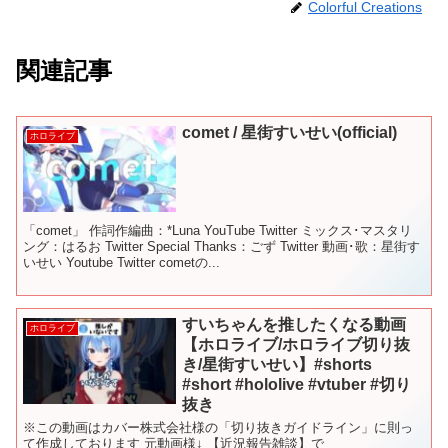
Colorful Creations
関連記事
comet / 星街すいせい(official)
ホロライブ
「comet」 作詞作編曲：*Luna YouTube Twitter ミックス･マスタリ
ング：はるお Twitter Special Thanks：ごず Twitter 動画･歌：星街す
いせい Youtube Twitter cometの...
すいちゃんを推したくなる動画
ホロライブ
【ホロライブ/ホロライブ切り抜
き/星街すいせい】#shorts
#short #hololive #vtuber #切り
抜き
※この動画はカバー株式会社様の「切り抜きガイドライン」に則っ
て作成しております 元動画様↓ 【近況報告雑談】で