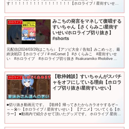
す！！！！！！！！！！！！！！！！【ホロライブ / 星街すいせ
い】 星街すいせい様↓ @HoshimachiSuisei #ホロラ...
みこちの発言をマネして復唱する
ホロライブ
すいちゃん【さくらみこ/星街す
いせい/ホロライブ切り抜き】
#shorts
元配信(2024/03/29)はこちら↓ 【アソビ大全 / 告知】みこめっと、最
終決戦💥【ホロライブ / # miComet 】 #さくらみこ #星街すいせ
い #ホロライブ #ホロライブ切り抜き #sakuramiko #hololive ...
【歌枠雑談】すいちゃんがスパチ
ホロライブ
ャをオフにしている理由【ホロラ
イブ切り抜き/星街すいせい】
■切り抜き動画元です。 【歌枠】帰ってきたからカラオケするぞ～
～～🎤✨【ホロライブ / 星街すいせい 】 【アニメ】ついてくる【ホ
ラー】 ■動画内で紹介させて頂いたグッズです。 ホロライブ 星街す
いせい 1/7スケールフィギュア ホロなり ...