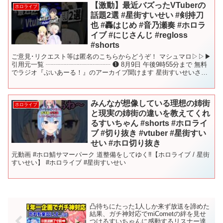
【激動】最近バズったVTuberの
ホロライブ
話題2選 #星街すいせい #剣持刀
也 #轟はじめ #音乃瀬奏 #ホロラ
イブ #にじさんじ #regloss
#shorts
ご意見･リクエスト等は匿名のこちらからどうぞ！ マシュマロ▷▷▶︎
引用元一覧 ┈┈┈┈┈┈┈┈┈┈ ❶ 8月9日 午後9時55分まで 無料
でラジオ『ぶいあーる！』のアーカイブ聞けます 星街すいせいさん
のチャンネル ▷▶▷​⁠@Hoshim...
みんなが想像している理想の姉街
ホロライブ
と現実の姉街の違いを教えてくれ
るすいちゃん #shorts #ホロライ
ブ #切り抜き #vtuber #星街すい
せい #ホロ切り抜き
元動画 #ホロ鯖サマーパーク 道整備をしてゆく‼【ホロライブ / 星街
すいせい】 #ホロライブ #星街すいせい
凸待ちにたった1人しか来ず放送を諦めた
結果、ガチ神対応でmiCometの絆を見せ
つけるすいちゃんに感動するリスナー達