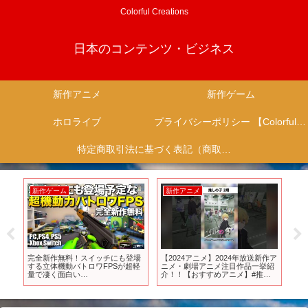
Colorful Creations
日本のコンテンツ・ビジネス
新作アニメ
新作ゲーム
ホロライブ
プライバシーポリシー 【Colorful Creation】
特定商取引法に基づく表記（商取引に関する開示）
新作ゲーム
新作アニメ
新
べ
完全新作無料！スイッチにも登場
【2024アニメ】2024年放送新作ア
ス
？
する立体機動バトロワFPSが超軽
ニメ・劇場アニメ注目作品一挙紹
[Nin
！
量で凄く面白い
介！！【おすすめアニメ】#推し
こ
(PC,PS4,PS5,XBOX,Switch)｜mini
の子 #リゼロ #shorts
ーム
Royal【ゆっくり実況】ミニロイ
ヤル