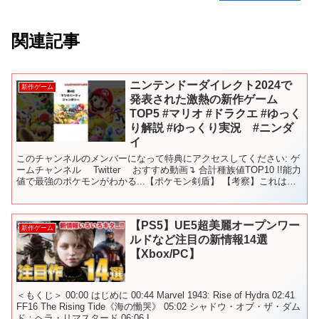
関連記事
ニンテンドーダイレクト2024で
新作ゲーム
発表された激熱の新作ゲーム
TOP5 #マリオ #ドラクエ #ゆっく
り解説 #ゆっくり実況 #ニンダ
イ
このチャンネルのメンバーになって特典にアクセスしてください: ゲ
ームチャンネル Twitter おすすめ動画↴ 合計種族値TOP10 !!能力
値で最強のポケモンがわかる...【ポケモン剣盾】 【考察】これはヤ
バイ..バドレックスはイッシ...
【PS5】UE5超美麗オープンワー
新作ゲーム
ルドなど注目の新情報14選
【Xbox/PC】
＜もくじ＞ 00:00 はじめに 00:44 Marvel 1943: Rise of Hydra 02:41
FF16 The Rising Tide《海の慟哭》 05:02 シャドウ・オブ・ザ・ダム
ド：ヘラ・リマスタード 06:06 I...