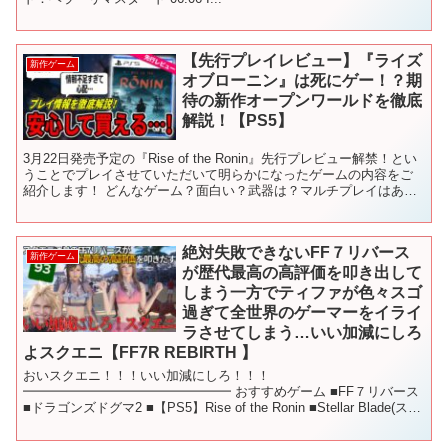
【先行プレイレビュー】『ライズ
新作ゲーム
オブローニン』は死にゲー！？期
待の新作オープンワールドを徹底
解説！【PS5】
3月22日発売予定の『Rise of the Ronin』先行プレビュー解禁！とい
うことでプレイさせていただいて明らかになったゲームの内容をご
紹介します！ どんなゲーム？面白い？武器は？マルチプレイはあ
る？CEROレーティングDとZの違いっ...
絶対失敗できないFF７リバース
新作ゲーム
が歴代最高の高評価を叩き出して
しまう一方でティファが色々スゴ
過ぎて全世界のゲーマーをイライ
ラさせてしまう…いい加減にしろ
よスクエニ【FF7R REBIRTH 】
おいスクエニ！！！いい加減にしろ！！！
━━━━━━━━━━━━━━━━ おすすめゲーム ■FF７リバース
■ドラゴンズドグマ2 ■【PS5】Rise of the Ronin ■Stellar Blade(ステ
ラ―ブレイド) ■スカル ア...