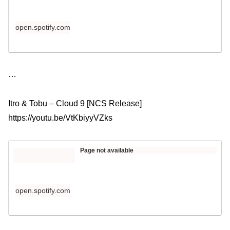
open.spotify.com
​​…
Itro & Tobu – Cloud 9 [NCS Release]
https://youtu.be/VtKbiyyVZks​​
Page not available
open.spotify.com