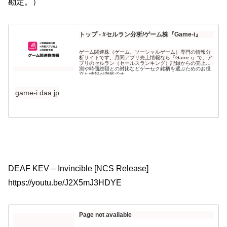
勘定。）
トップ - #セルラン分析/ゲーム株『Game-i』
ゲーム関連株（ゲーム、ソーシャルゲーム）専門の情報分
析サイトです。月間アプリ売上情報なら『Game-i』で。ア
プリのセルラン（セールスランキング）記録からの売上予
測や時価総額との対比などゲーセク銘柄を選ぶためのお役
立ち情報が満載です。
game-i.daa.jp
DEAF KEV – Invincible [NCS Release]
https://youtu.be/J2X5mJ3HDYE​​
Page not available