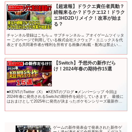
【超速報】ドラクエ責任者異動？
新作ゲーム
続報来るか？ドラクエ12！ドラク
エ3HD2Dリメイク！改革が始ま
る？
チャンネル登録はこちら→ サブチャンネル→ アオイゲームツイッタ
ー このページで利用している株式会社スクウェア・エニックスを代
表とする共同著作者が権利を所有する画像の転載・配布は禁止いた
します。 © ARMOR PROJECT/BIRD S...
【Switch】予想外の新作だら
新作ゲーム
け！2024年春の期待作15選
■KENTのTwitter（X） ■KENTのブログ ■メンバーシップ 今回は
2024年春に発売されるSwitchの期待作を紹介していきます。 最後に
はおまけとして2025年に発売が決まったポケモンシリーズ最新作に
も触れていきますので、ぜひ...
ゲームの新作発表会で発表された新作ゲ
ーム達が凄すぎて全世界歓喜…ドグマ２