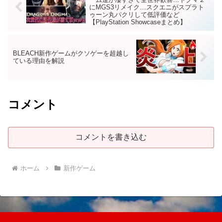
にMGS3リメイク…スクエニがスプラト
ゥーン丸パクリして低評価など
【PlayStation Showcaseまとめ】
BLEACH新作ゲームがクソゲーを超越し
ている理由を解説
コメント
コメントを書き込む
ホーム
新作ゲーム